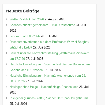
t
e
Neueste Beiträge
g
o
Wetterrückblick Juli 2026
2. August 2026
r
Sachsen pflanzt gemeinsam – 1000 Obstbäume
31. Juli
i
2026
e
Grünes Blätt’l 08/2026
28. Juli 2026
n
Ressourcenverbrauch auf dem Prüfstand: Wieviel Bergbau
erträgt die Erde?
27. Juli 2026
Bericht über die Konzeptvorstellung „Wetterhaus Zinnwald“
am 17.7.26
27. Juli 2026
Herzliche Einladung zum Sommerfest des der Botanischen
Gartens der TU Dresden
27. Juli 2026
Herzliche Einladung zum Nachmähwochenende vom 28. –
30.08.2026
27. Juli 2026
Heulager ohne Helge – Nachruf Helge Rochhausen
26. Juli
2026
In eigener (Grünes-Blätt’l-) Sache: Der Spar-Uhu geht um!
25. Juli 2026