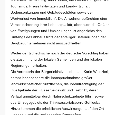
Materialien – die giftig sein können, die Beeinträchtigung von
Tourismus, Freizeitaktivitäten und Landwirtschaft,
Bodensenkungen und Gebäudeschäden sowie der
Wertverlust von Immobilien“. Die Anwohner befürchten eine
Verschlechterung ihrer Lebensqualität, aber auch die Gefahr
von Enteignungen und Umsiedlungen ist angesichts des
Umfangs des Abbaus trotz gegenteiliger Beteuerungen der
Bergbauunternehmen nicht auszuschließen.
Weder der tschechische noch der deutsche Vorschlag haben
die Zustimmung der lokalen Gemeinden und der lokalen
Regierungen erhalten.
Die Vertreterin der Bürgerinitiative Liebenau, Karin Weinzierl,
betont insbesondere die Inanspruchnahme großer
landwirtschaftlicher Nutzflächen, die Beeinträchtigung der
Quellgebiete der Flüsse Seidewitz und Trebnitz, deren
Verlauf unmittelbar durch Naturschutzgebiete führt, sowie
des Einzugsgebiets der Trinkwassertalsperre Gottleuba.
Hinzu kommen die erheblichen Auswirkungen auf den Ort
Liebenau und die umliegenden Ortschaften.