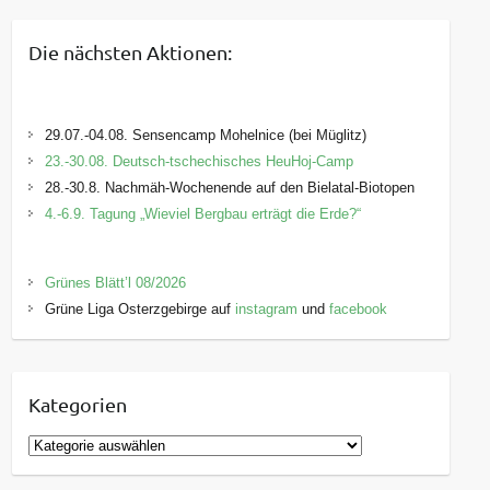
Die nächsten Aktionen:
29.07.-04.08. Sensencamp Mohelnice (bei Müglitz)
23.-30.08. Deutsch-tschechisches HeuHoj-Camp
28.-30.8. Nachmäh-Wochenende auf den Bielatal-Biotopen
4.-6.9. Tagung „Wieviel Bergbau erträgt die Erde?“
Grünes Blätt’l 08/2026
Grüne Liga Osterzgebirge auf
instagram
und
facebook
Kategorien
K
a