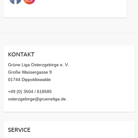
g
s
a
r
c
h
i
KONTAKT
v
Grüne Liga Osterzgebirge e. V.
Große Wassergasse 9
01744 Dippoldiswalde
+49 (0) 3504 / 618585
osterzgebirge@grueneliga.de
SERVICE