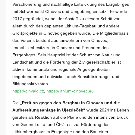
Verschönerung und nachhaltige Entwicklung des Erzgebirges
mit Schwerpunkt Cínovec und Umgebung einsetzt. Er wurde
2017 gegründet, wobei der Anstoß zu diesem Schritt vor
allem durch den geplanten Lithium-Tagebau und andere
Großprojekte in Cínovec gegeben wurde. Die Mitgliederbasis
des Vereins besteht aus Einwohnern von Cínovec,
Immobilienbesitzern in Cínovec und Freunden des
Erzgebirges. Sein Hauptziel ist der Schutz von Natur und
Landschaft und die Förderung der Zivilgesellschaft; er ist
aktiv in kommunale und regionale Angelegenheiten
eingebunden und entwickelt auch Sensibilisierungs- und
Bildungsaktivitäten.
https://cinvald.cz
,
https://lithium-cinovec.eu
Die
„Petition gegen den Bergbau in Cínovec und die
Aufbereitungsanlage in Újezdeček“
wurde 2024 ins Leben
gerufen als Reaktion auf die Pläne und den intensiven Druck
von Geomet s.r.o. und ČEZ a.s. zur Förderung des
Lithiumbergbaus im Erzgebirge und den Bau einer