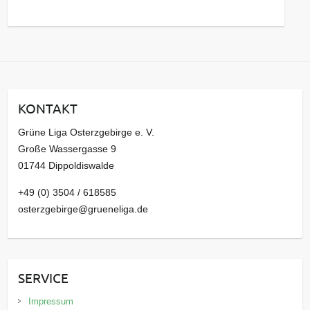
s
a
r
c
h
i
KONTAKT
v
Grüne Liga Osterzgebirge e. V.
Große Wassergasse 9
01744 Dippoldiswalde
+49 (0) 3504 / 618585
osterzgebirge@grueneliga.de
SERVICE
Impressum