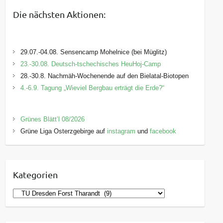
Die nächsten Aktionen:
29.07.-04.08. Sensencamp Mohelnice (bei Müglitz)
23.-30.08. Deutsch-tschechisches HeuHoj-Camp
28.-30.8. Nachmäh-Wochenende auf den Bielatal-Biotopen
4.-6.9. Tagung „Wieviel Bergbau erträgt die Erde?“
Grünes Blätt’l 08/2026
Grüne Liga Osterzgebirge auf
instagram
und
facebook
Kategorien
K
a
t