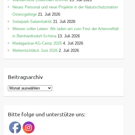
Neues Personal und neue Projekte in der Naturschutzstation
Osterzgebirge
21. Juli 2026
Solarpark-Salamitaktik
21. Juli 2026
Wiesen voller Leben: Wir laden ein zum Fest der Artenvielfalt
in Reinhardtsdorf-Schöna
13. Juli 2026
Madagaskar-AG-Camp 2026
4. Juli 2026
Wetterrückblick Juni 2026
2. Juli 2026
Beitragsarchiv
B
e
i
t
Bitte folge und unterstütze uns:
r
a
g