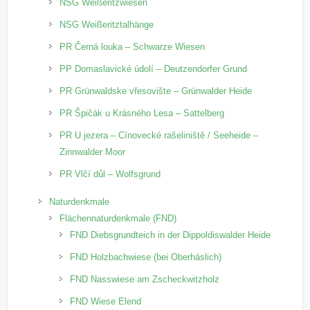
NSG Weißeritzwiesen
NSG Weißeritztalhänge
PR Černá louka – Schwarze Wiesen
PP Domaslavické údolí – Deutzendorfer Grund
PR Grünwaldske vřesovište – Grünwalder Heide
PR Špičák u Krásného Lesa – Sattelberg
PR U jezera – Cínovecké rašeliniště / Seeheide –
Zinnwalder Moor
PR Vlčí důl – Wolfsgrund
Naturdenkmale
Flächennaturdenkmale (FND)
FND Diebsgrundteich in der Dippoldiswalder Heide
FND Holzbachwiese (bei Oberhäslich)
FND Nasswiese am Zscheckwitzholz
FND Wiese Elend