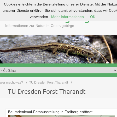
Cookies erleichtern die Bereitstellung unserer Dienste. Mit der Nutz
S
unserer Dienste erklären Sie sich damit einverstanden, dass wir Coo
k
Natur im Osterzgebirge
verwenden.
Mehr Informationen
OK
i
p
Informationen zur Natur im Osterzgebirge
t
o
c
o
n
t
e
n
t
wer macht was?
TU Dresden Forst Tharandt
TU Dresden Forst Tharandt
Baumdenkmal-Fotoausstellung in Freiberg eröffnet