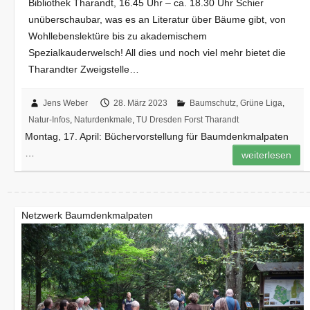
Bibliothek Tharandt, 16.45 Uhr – ca. 18.30 Uhr Schier
unüberschaubar, was es an Literatur über Bäume gibt, von
Wohllebenslektüre bis zu akademischem
Spezialkauderwelsch! All dies und noch viel mehr bietet die
Tharandter Zweigstelle…
Jens Weber
28. März 2023
Baumschutz
,
Grüne Liga
,
Natur-Infos
,
Naturdenkmale
,
TU Dresden Forst Tharandt
Montag, 17. April: Büchervorstellung für Baumdenkmalpaten
…
weiterlesen
Netzwerk Baumdenkmalpaten