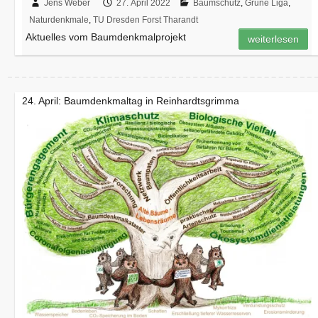
Jens Weber
27. April 2022
Baumschutz
,
Grüne Liga
,
Naturdenkmale
,
TU Dresden Forst Tharandt
Aktuelles vom Baumdenkmalprojekt
weiterlesen
24. April: Baumdenkmaltag in Reinhardtsgrimma