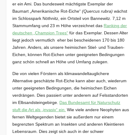
er ein Ami. Das bundesweit mächtigste Exemplar der
Baumart „Amerikanische Rot-Eiche“
(Quercus rubra)
wächst
im Schlosspark Nöthnitz, ein Ortsteil von Bannewitz. 7,12 m
Stammumfang und 23 m Höhe verzeichnet das
Ranking der
deutschen „Champion Trees“
für das Exemplar. Dessen Alter
liegt jedoch vermutlich eher bei bescheidenen 170 bis 180
Jahren. Anders, als unsere heimischen Stiel- und Trauben-
Eichen, können Rot-Eichen unter geeigneten Bedingungen
ganz schön schnell an Höhe und Umfang zulegen.
Die von vielen Förstern als klimawandeltauglichere
Alternative geschätzte Rot-Eiche kann aber auch, wiederum
unter geeigneten Bedingungen, die heimischen Eichen
verdrängen. Dies passiert unter anderem auf Felsstandorten
im Elbsandsteingebirge.
Das Bundesamt für Naturschutz
stuft die Art als „invasiv“ ein.
Wie viele andere Neophyten aus
fernen Weltgegenden bietet sie außerdem nur einem
begrenzten Spektrum an Insekten und anderen Kleintieren
Lebensraum. Dies zeigt sich auch in der schwer