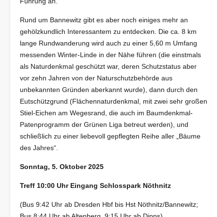
Führung an.
Rund um Bannewitz gibt es aber noch einiges mehr an
gehölzkundlich Interessantem zu entdecken. Die ca. 8 km
lange Rundwanderung wird auch zu einer 5,60 m Umfang
messenden Winter-Linde in der Nähe führen (die einstmals
als Naturdenkmal geschützt war, deren Schutzstatus aber
vor zehn Jahren von der Naturschutzbehörde aus
unbekannten Gründen aberkannt wurde), dann durch den
Eutschützgrund (Flächennaturdenkmal, mit zwei sehr großen
Stiel-Eichen am Wegesrand, die auch im Baumdenkmal-
Patenprogramm der Grünen Liga betreut werden), und
schließlich zu einer liebevoll gepflegten Reihe aller „Bäume
des Jahres“.
Sonntag, 5. Oktober 2025
Treff 10:00 Uhr Eingang Schlosspark Nöthnitz
(Bus 9:42 Uhr ab Dresden Hbf bis Hst Nöthnitz/Bannewitz;
Bus 8:44 Uhr ab Altenberg, 9:15 Uhr ab Dipps)