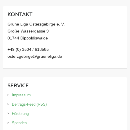
h
i
KONTAKT
v
Grüne Liga Osterzgebirge e. V.
Große Wassergasse 9
01744 Dippoldiswalde
+49 (0) 3504 / 618585
osterzgebirge@grueneliga.de
SERVICE
Impressum
Beitrags-Feed (RSS)
Förderung
Spenden