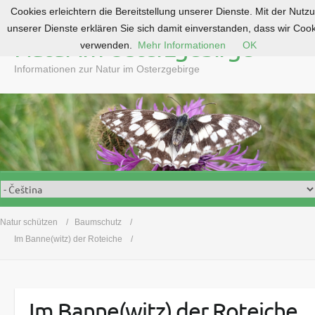
Cookies erleichtern die Bereitstellung unserer Dienste. Mit der Nutz
S
unserer Dienste erklären Sie sich damit einverstanden, dass wir Coo
k
Natur im Osterzgebirge
verwenden.
Mehr Informationen
OK
i
p
Informationen zur Natur im Osterzgebirge
t
o
c
o
n
t
e
n
t
Natur schützen
Baumschutz
Im Banne(witz) der Roteiche
Im Banne(witz) der Roteiche