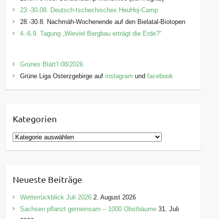
23.-30.08. Deutsch-tschechisches HeuHoj-Camp
28.-30.8. Nachmäh-Wochenende auf den Bielatal-Biotopen
4.-6.9. Tagung „Wieviel Bergbau erträgt die Erde?“
Grünes Blätt’l 08/2026
Grüne Liga Osterzgebirge auf
instagram
und
facebook
Kategorien
K
a
t
e
Neueste Beiträge
g
o
Wetterrückblick Juli 2026
2. August 2026
r
Sachsen pflanzt gemeinsam – 1000 Obstbäume
31. Juli