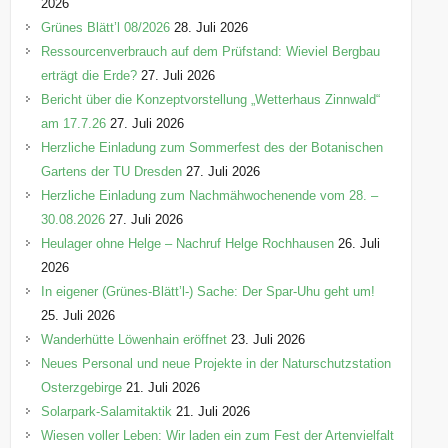
i
2026
e
Grünes Blätt’l 08/2026
28. Juli 2026
n
Ressourcenverbrauch auf dem Prüfstand: Wieviel Bergbau
erträgt die Erde?
27. Juli 2026
Bericht über die Konzeptvorstellung „Wetterhaus Zinnwald“
am 17.7.26
27. Juli 2026
Herzliche Einladung zum Sommerfest des der Botanischen
Gartens der TU Dresden
27. Juli 2026
Herzliche Einladung zum Nachmähwochenende vom 28. –
30.08.2026
27. Juli 2026
Heulager ohne Helge – Nachruf Helge Rochhausen
26. Juli
2026
In eigener (Grünes-Blätt’l-) Sache: Der Spar-Uhu geht um!
25. Juli 2026
Wanderhütte Löwenhain eröffnet
23. Juli 2026
Neues Personal und neue Projekte in der Naturschutzstation
Osterzgebirge
21. Juli 2026
Solarpark-Salamitaktik
21. Juli 2026
Wiesen voller Leben: Wir laden ein zum Fest der Artenvielfalt