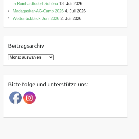
in Reinhardtsdorf-Schöna
13. Juli 2026
Madagaskar-AG-Camp 2026
4. Juli 2026
Wetterrückblick Juni 2026
2. Juli 2026
Beitragsarchiv
B
e
i
t
Bitte folge und unterstütze uns:
r
a
g
s
a
r
c