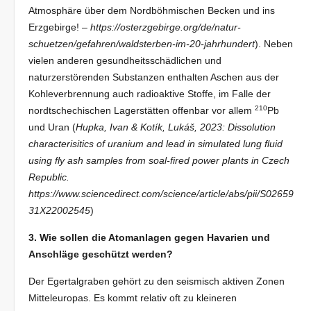
Atmosphäre über dem Nordböhmischen Becken und ins
Erzgebirge! –
https://osterzgebirge.org/de/natur-
schuetzen/gefahren/waldsterben-im-20-jahrhundert
). Neben
vielen anderen gesundheitsschädlichen und
naturzerstörenden Substanzen enthalten Aschen aus der
Kohleverbrennung auch radioaktive Stoffe, im Falle der
210
nordtschechischen Lagerstätten offenbar vor allem
Pb
und Uran (
Hupka
, Ivan & Kotík, Lukáš, 2023: Dissolution
characterisitics of uranium and lead in simulated lung fluid
using fly ash samples from soal-fired power plants in Czech
Republic.
https://www.sciencedirect.com/science/article/abs/pii/S02659
31X22002545
)
3. Wie sollen die Atomanlagen gegen Havarien und
Anschläge geschützt werden?
Der Egertalgraben gehört zu den seismisch aktiven Zonen
Mitteleuropas. Es kommt relativ oft zu kleineren