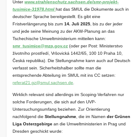
Unter
www.strahlenschutz.sachsen.de/smr-projekt-
tusimice-31978.html
hat das SMUL die Dokumente auch in
deutscher Sprache bereitgestellt. Es gibt eine
Fristverlängerung bis zum
14. Juli 2025
, bis zu der jeder
und jede seine Meinung zu der AKW-Planung an das
Tschechische Umweltministerium mitteilen kann:
smr_tusimice@mzp.gov.cz
(oder per Post: Ministerstvo
životního prostředí, Vršovická 1442/65, 100 10 Praha 10,
Česká republika). Die Stellungnahme kann auch auf Deutsch
verfasst sein. Sicherheitshalber sollte man die
entsprechende Abteilung im SMUL mit ins CC setzen:
referat21.gz@smul.sachsen.de
.
Wirklich relevant sind allerdings im Scoping-Verfahren nur
solche Forderungen, die sich auf den UVP-
Untersuchungsumfang beziehen. Zur Orientierung
nachfolgend die
Stellungnahme
, die im Namen
der Grünen
Liga Osterzgebirge
an die Umweltministerien in Prag und
Dresden geschickt wurde: