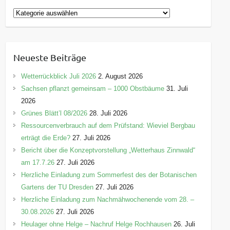
K
a
t
e
Neueste Beiträge
g
o
Wetterrückblick Juli 2026
2. August 2026
r
Sachsen pflanzt gemeinsam – 1000 Obstbäume
31. Juli
i
2026
e
Grünes Blätt’l 08/2026
28. Juli 2026
n
Ressourcenverbrauch auf dem Prüfstand: Wieviel Bergbau
erträgt die Erde?
27. Juli 2026
Bericht über die Konzeptvorstellung „Wetterhaus Zinnwald“
am 17.7.26
27. Juli 2026
Herzliche Einladung zum Sommerfest des der Botanischen
Gartens der TU Dresden
27. Juli 2026
Herzliche Einladung zum Nachmähwochenende vom 28. –
30.08.2026
27. Juli 2026
Heulager ohne Helge – Nachruf Helge Rochhausen
26. Juli