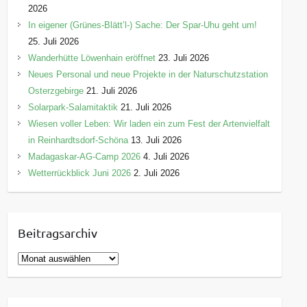
2026
In eigener (Grünes-Blätt’l-) Sache: Der Spar-Uhu geht um!
25. Juli 2026
Wanderhütte Löwenhain eröffnet
23. Juli 2026
Neues Personal und neue Projekte in der Naturschutzstation
Osterzgebirge
21. Juli 2026
Solarpark-Salamitaktik
21. Juli 2026
Wiesen voller Leben: Wir laden ein zum Fest der Artenvielfalt
in Reinhardtsdorf-Schöna
13. Juli 2026
Madagaskar-AG-Camp 2026
4. Juli 2026
Wetterrückblick Juni 2026
2. Juli 2026
Beitragsarchiv
B
e
i