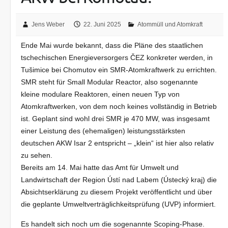
Jens Weber
22. Juni 2025
Atommüll und Atomkraft
Ende Mai wurde bekannt, dass die Pläne des staatlichen
tschechischen Energieversorgers ČEZ konkreter werden, in
Tušimice bei Chomutov ein SMR-Atomkraftwerk zu errichten.
SMR steht für Small Modular Reactor, also sogenannte
kleine modulare Reaktoren, einen neuen Typ von
Atomkraftwerken, von dem noch keines vollständig in Betrieb
ist. Geplant sind wohl drei SMR je 470 MW, was insgesamt
einer Leistung des (ehemaligen) leistungsstärksten
deutschen AKW Isar 2 entspricht – „klein“ ist hier also relativ
zu sehen.
Bereits am 14. Mai hatte das Amt für Umwelt und
Landwirtschaft der Region Ústí nad Labem (Ústecký kraj) die
Absichtserklärung zu diesem Projekt veröffentlicht und über
die geplante Umweltverträglichkeitsprüfung (UVP) informiert.
Es handelt sich noch um die sogenannte Scoping-Phase.