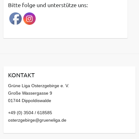
t
Bitte folge und unterstütze uns:
r
a
g
s
a
r
c
h
i
KONTAKT
v
Grüne Liga Osterzgebirge e. V.
Große Wassergasse 9
01744 Dippoldiswalde
+49 (0) 3504 / 618585
osterzgebirge@grueneliga.de