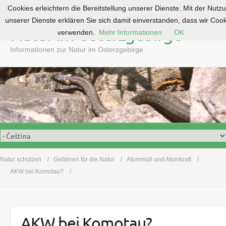
Cookies erleichtern die Bereitstellung unserer Dienste. Mit der Nutz
S
unserer Dienste erklären Sie sich damit einverstanden, dass wir Coo
k
Natur im Osterzgebirge
verwenden.
Mehr Informationen
OK
i
p
Informationen zur Natur im Osterzgebirge
t
o
c
o
n
t
e
n
t
Natur schützen
Gefahren für die Natur
Atommüll und Atomkraft
AKW bei Komotau?
AKW bei Komotau?