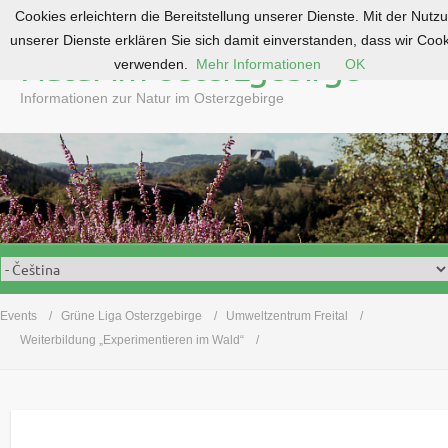
Cookies erleichtern die Bereitstellung unserer Dienste. Mit der Nutz
S
unserer Dienste erklären Sie sich damit einverstanden, dass wir Coo
k
Natur im Osterzgebirge
verwenden.
Mehr Informationen
OK
i
p
Informationen zur Natur im Osterzgebirge
t
o
c
o
n
t
e
n
t
Events
Grüne Liga Osterzgebirge
Umweltzentrum Freital
Weiterbildung „Experimentieren im Wald“