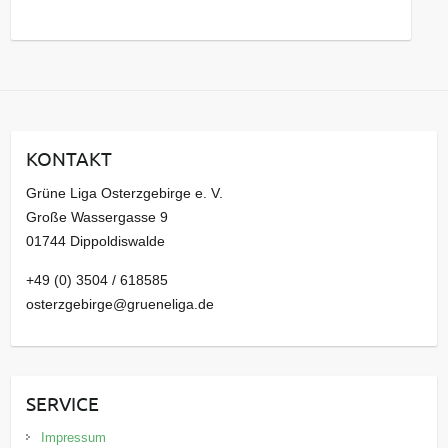
s
a
r
c
h
i
KONTAKT
v
Grüne Liga Osterzgebirge e. V.
Große Wassergasse 9
01744 Dippoldiswalde
+49 (0) 3504 / 618585
osterzgebirge@grueneliga.de
SERVICE
Impressum