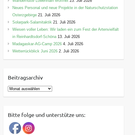
Wanderhütte Löwenhain eröffnet
23. Juli 2026
Neues Personal und neue Projekte in der Naturschutzstation
Osterzgebirge
21. Juli 2026
Solarpark-Salamitaktik
21. Juli 2026
Wiesen voller Leben: Wir laden ein zum Fest der Artenvielfalt
in Reinhardtsdorf-Schöna
13. Juli 2026
Madagaskar-AG-Camp 2026
4. Juli 2026
Wetterrückblick Juni 2026
2. Juli 2026
Beitragsarchiv
B
e
i
t
Bitte folge und unterstütze uns:
r
a
g