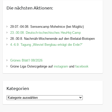
Die nächsten Aktionen:
29.07.-04.08. Sensencamp Mohelnice (bei Müglitz)
23.-30.08. Deutsch-tschechisches HeuHoj-Camp
28.-30.8. Nachmäh-Wochenende auf den Bielatal-Biotopen
4.-6.9. Tagung „Wieviel Bergbau erträgt die Erde?“
Grünes Blätt’l 08/2026
Grüne Liga Osterzgebirge auf
instagram
und
facebook
Kategorien
K
a
t