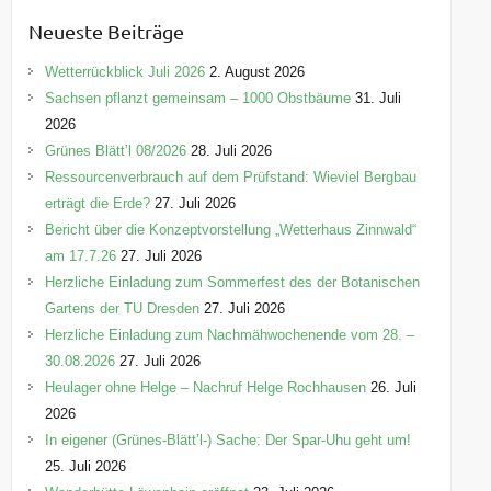
e
Neueste Beiträge
g
o
Wetterrückblick Juli 2026
2. August 2026
r
Sachsen pflanzt gemeinsam – 1000 Obstbäume
31. Juli
i
2026
e
Grünes Blätt’l 08/2026
28. Juli 2026
n
Ressourcenverbrauch auf dem Prüfstand: Wieviel Bergbau
erträgt die Erde?
27. Juli 2026
Bericht über die Konzeptvorstellung „Wetterhaus Zinnwald“
am 17.7.26
27. Juli 2026
Herzliche Einladung zum Sommerfest des der Botanischen
Gartens der TU Dresden
27. Juli 2026
Herzliche Einladung zum Nachmähwochenende vom 28. –
30.08.2026
27. Juli 2026
Heulager ohne Helge – Nachruf Helge Rochhausen
26. Juli
2026
In eigener (Grünes-Blätt’l-) Sache: Der Spar-Uhu geht um!
25. Juli 2026