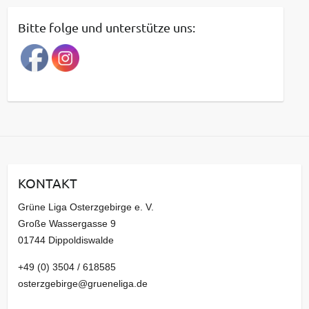
i
t
Bitte folge und unterstütze uns:
r
a
g
s
a
r
c
h
i
KONTAKT
v
Grüne Liga Osterzgebirge e. V.
Große Wassergasse 9
01744 Dippoldiswalde
+49 (0) 3504 / 618585
osterzgebirge@grueneliga.de