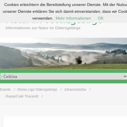
Cookies erleichtern die Bereitstellung unserer Dienste. Mit der Nutz
S
unserer Dienste erklären Sie sich damit einverstanden, dass wir Coo
k
Natur im Osterzgebirge
verwenden.
Mehr Informationen
OK
i
p
Informationen zur Natur im Osterzgebirge
t
o
c
o
n
t
e
n
t
Events
Grüne Liga Osterzgebirge
Johannishöhe
RepairCafé Tharandt