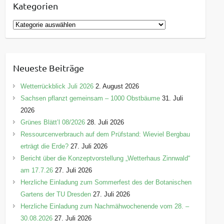
Kategorien
K
a
t
e
Neueste Beiträge
g
o
Wetterrückblick Juli 2026
2. August 2026
r
Sachsen pflanzt gemeinsam – 1000 Obstbäume
31. Juli
i
2026
e
Grünes Blätt’l 08/2026
28. Juli 2026
n
Ressourcenverbrauch auf dem Prüfstand: Wieviel Bergbau
erträgt die Erde?
27. Juli 2026
Bericht über die Konzeptvorstellung „Wetterhaus Zinnwald“
am 17.7.26
27. Juli 2026
Herzliche Einladung zum Sommerfest des der Botanischen
Gartens der TU Dresden
27. Juli 2026
Herzliche Einladung zum Nachmähwochenende vom 28. –
30.08.2026
27. Juli 2026