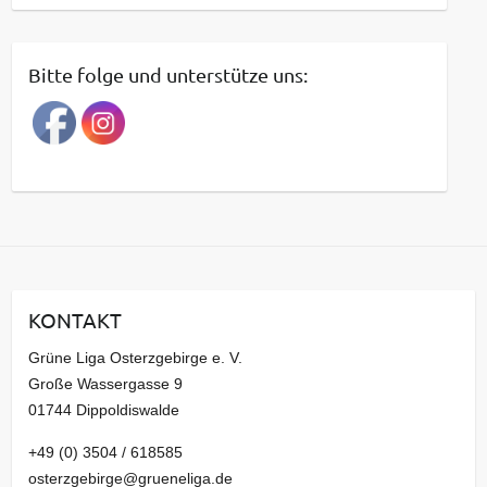
e
i
t
Bitte folge und unterstütze uns:
r
a
g
s
a
r
c
h
i
KONTAKT
v
Grüne Liga Osterzgebirge e. V.
Große Wassergasse 9
01744 Dippoldiswalde
+49 (0) 3504 / 618585
osterzgebirge@grueneliga.de