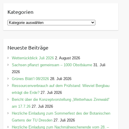
Kategorien
K
a
t
e
Neueste Beiträge
g
o
Wetterrückblick Juli 2026
2. August 2026
r
Sachsen pflanzt gemeinsam – 1000 Obstbäume
31. Juli
i
2026
e
Grünes Blätt’l 08/2026
28. Juli 2026
n
Ressourcenverbrauch auf dem Prüfstand: Wieviel Bergbau
erträgt die Erde?
27. Juli 2026
Bericht über die Konzeptvorstellung „Wetterhaus Zinnwald“
am 17.7.26
27. Juli 2026
Herzliche Einladung zum Sommerfest des der Botanischen
Gartens der TU Dresden
27. Juli 2026
Herzliche Einladung zum Nachmähwochenende vom 28. –