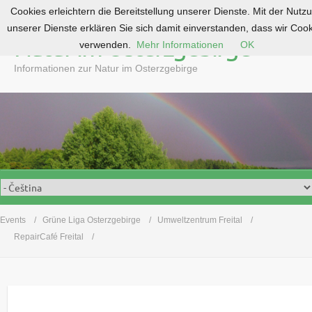
Cookies erleichtern die Bereitstellung unserer Dienste. Mit der Nutz
S
unserer Dienste erklären Sie sich damit einverstanden, dass wir Coo
k
Natur im Osterzgebirge
verwenden.
Mehr Informationen
OK
i
p
Informationen zur Natur im Osterzgebirge
t
o
c
o
n
t
e
n
t
Events
Grüne Liga Osterzgebirge
Umweltzentrum Freital
RepairCafé Freital