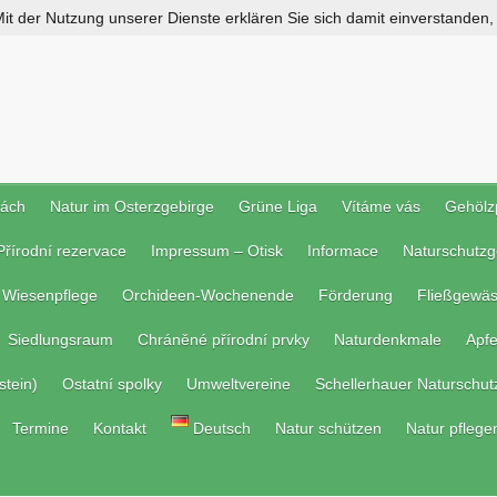
 Mit der Nutzung unserer Dienste erklären Sie sich damit einverstanden
rách
Natur im Osterzgebirge
Grüne Liga
Vítáme vás
Gehölz
Přírodní rezervace
Impressum – Otisk
Informace
Naturschutzg
Wiesenpflege
Orchideen-Wochenende
Förderung
Fließgewäs
Siedlungsraum
Chráněné přírodní prvky
Naturdenkmale
Apf
stein)
Ostatní spolky
Umweltvereine
Schellerhauer Naturschut
Termine
Kontakt
Deutsch
Natur schützen
Natur pflege