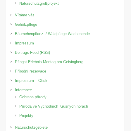
Naturschutzgroßprojekt
Vítáme vás
Gehölzpflege
Bäumchenpflanz- / Waldpflege-Wochenende
Impressum
Beitrags-Feed (RSS)
Pfingst-Erlebnis-Montag am Geisingberg
Přírodní rezervace
Impressum – Otisk
Informace
Ochrana přírody
Příroda ve Východních Krušných horách
Projekty
Naturschutzgebiete