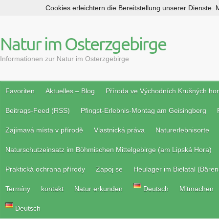
Cookies erleichtern die Bereitstellung unserer Dienste.
S
k
i
Natur im Osterzgebirge
p
t
Informationen zur Natur im Osterzgebirge
o
c
o
Favoriten
Aktuelles – Blog
Příroda ve Východních Krušných ho
n
Beitrags-Feed (RSS)
Pfingst-Erlebnis-Montag am Geisingberg
t
e
Zajímavá místa v přírodě
Vlastnická práva
Naturerlebnisorte
n
t
Naturschutzeinsatz im Böhmischen Mittelgebirge (am Lipská Hora)
Praktická ochrana přírody
Zapoj se
Heulager im Bielatal (Bären
Termíny
kontakt
Natur erkunden
Deutsch
Mitmachen
Deutsch