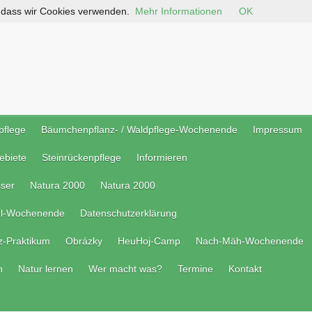
, dass wir Cookies verwenden.
Mehr Informationen
OK
pflege
Bäumchenpflanz- / Waldpflege-Wochenende
Impressum
ebiete
Steinrückenpflege
Informieren
ser
Natura 2000
Natura 2000
el-Wochenende
Datenschutzerklärung
z-Praktikum
Obrázky
HeuHoj-Camp
Nach-Mäh-Wochenende
n
Natur lernen
Wer macht was?
Termine
Kontakt