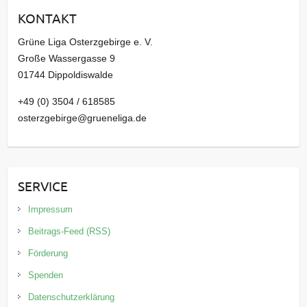
i
KONTAKT
v
Grüne Liga Osterzgebirge e. V.
Große Wassergasse 9
01744 Dippoldiswalde
+49 (0) 3504 / 618585
osterzgebirge@grueneliga.de
SERVICE
Impressum
Beitrags-Feed (RSS)
Förderung
Spenden
Datenschutzerklärung