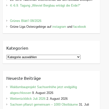
4.-6.9. Tagung „Wieviel Bergbau erträgt die Erde?“
Grünes Blätt’l 08/2026
Grüne Liga Osterzgebirge auf
instagram
und
facebook
Kategorien
K
a
t
e
Neueste Beiträge
g
o
Waldumbauprojekt Sachsenhöhe jetzt endgültig
r
abgeschlossen
9. August 2026
i
Wetterrückblick Juli 2026
2. August 2026
e
Sachsen pflanzt gemeinsam – 1000 Obstbäume
31. Juli