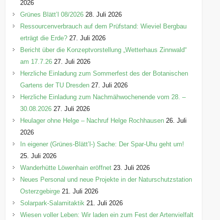
n
2026
Grünes Blätt’l 08/2026
28. Juli 2026
Ressourcenverbrauch auf dem Prüfstand: Wieviel Bergbau
erträgt die Erde?
27. Juli 2026
Bericht über die Konzeptvorstellung „Wetterhaus Zinnwald“
am 17.7.26
27. Juli 2026
Herzliche Einladung zum Sommerfest des der Botanischen
Gartens der TU Dresden
27. Juli 2026
Herzliche Einladung zum Nachmähwochenende vom 28. –
30.08.2026
27. Juli 2026
Heulager ohne Helge – Nachruf Helge Rochhausen
26. Juli
2026
In eigener (Grünes-Blätt’l-) Sache: Der Spar-Uhu geht um!
25. Juli 2026
Wanderhütte Löwenhain eröffnet
23. Juli 2026
Neues Personal und neue Projekte in der Naturschutzstation
Osterzgebirge
21. Juli 2026
Solarpark-Salamitaktik
21. Juli 2026
Wiesen voller Leben: Wir laden ein zum Fest der Artenvielfalt