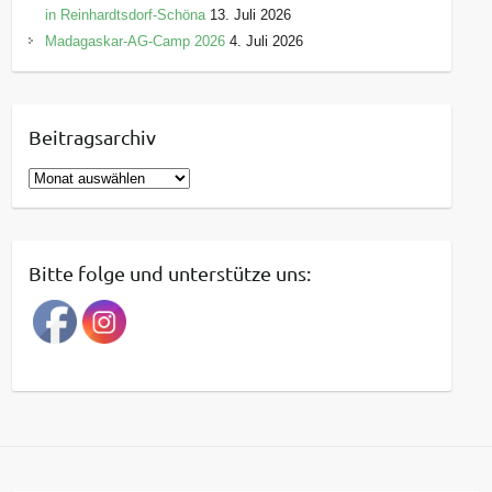
in Reinhardtsdorf-Schöna
13. Juli 2026
Madagaskar-AG-Camp 2026
4. Juli 2026
Beitragsarchiv
B
e
i
t
Bitte folge und unterstütze uns:
r
a
g
s
a
r
c
h