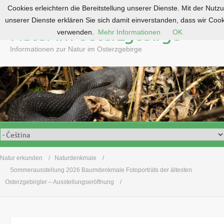
Cookies erleichtern die Bereitstellung unserer Dienste. Mit der Nutz
S
unserer Dienste erklären Sie sich damit einverstanden, dass wir Coo
k
Natur im Osterzgebirge
verwenden.
Mehr Informationen
OK
i
p
Informationen zur Natur im Osterzgebirge
t
o
c
o
n
t
e
n
t
Natur erkunden
Naturdenkmale
Sommerausstellung 2026 Baumdenkmale Fotoporträts der ältesten
Osterzgebirgler – Ausstellungseröffnung