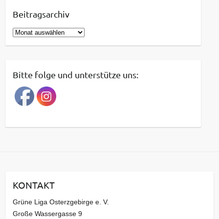
Beitragsarchiv
B
e
i
t
Bitte folge und unterstütze uns:
r
a
g
s
a
r
c
h
i
KONTAKT
v
Grüne Liga Osterzgebirge e. V.
Große Wassergasse 9