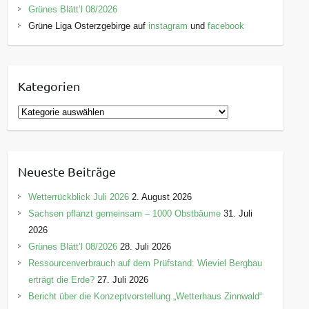
Grünes Blätt’l 08/2026
Grüne Liga Osterzgebirge auf
instagram
und
facebook
Kategorien
K
a
t
e
Neueste Beiträge
g
o
Wetterrückblick Juli 2026
2. August 2026
r
Sachsen pflanzt gemeinsam – 1000 Obstbäume
31. Juli
i
2026
e
Grünes Blätt’l 08/2026
28. Juli 2026
n
Ressourcenverbrauch auf dem Prüfstand: Wieviel Bergbau
erträgt die Erde?
27. Juli 2026
Bericht über die Konzeptvorstellung „Wetterhaus Zinnwald“