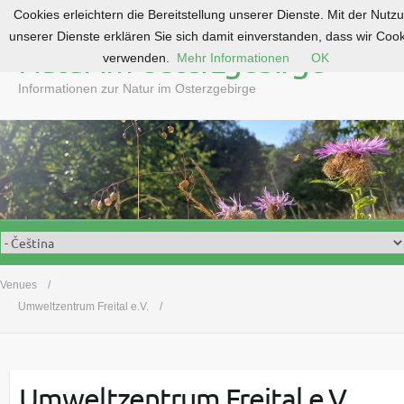
Cookies erleichtern die Bereitstellung unserer Dienste. Mit der Nutz
S
unserer Dienste erklären Sie sich damit einverstanden, dass wir Coo
k
Natur im Osterzgebirge
verwenden.
Mehr Informationen
OK
i
p
Informationen zur Natur im Osterzgebirge
t
o
c
o
n
t
e
n
t
Venues
Umweltzentrum Freital e.V.
Umweltzentrum Freital e.V.