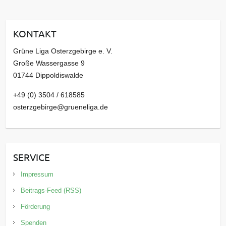
h
i
KONTAKT
v
Grüne Liga Osterzgebirge e. V.
Große Wassergasse 9
01744 Dippoldiswalde
+49 (0) 3504 / 618585
osterzgebirge@grueneliga.de
SERVICE
Impressum
Beitrags-Feed (RSS)
Förderung
Spenden