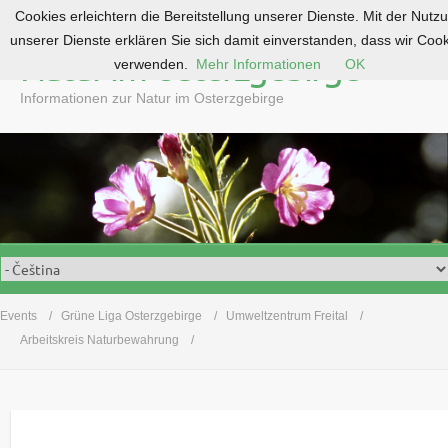
Cookies erleichtern die Bereitstellung unserer Dienste. Mit der Nutz
S
unserer Dienste erklären Sie sich damit einverstanden, dass wir Coo
k
Natur im Osterzgebirge
verwenden.
Mehr Informationen
OK
i
p
Informationen zur Natur im Osterzgebirge
t
o
c
o
n
t
e
n
t
Events
Grüne Liga Osterzgebirge
Umweltzentrum Freital
Arbeitskreis Naturbewahrung