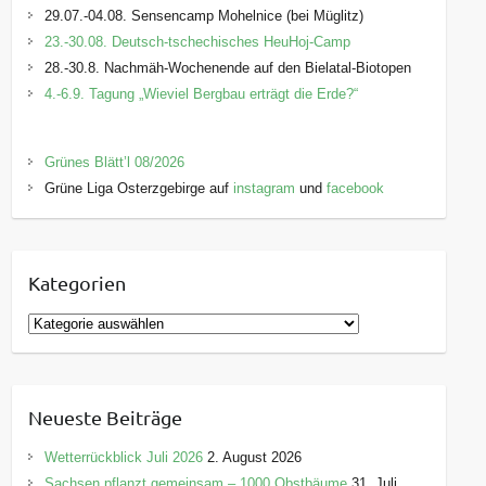
29.07.-04.08. Sensencamp Mohelnice (bei Müglitz)
23.-30.08. Deutsch-tschechisches HeuHoj-Camp
28.-30.8. Nachmäh-Wochenende auf den Bielatal-Biotopen
4.-6.9. Tagung „Wieviel Bergbau erträgt die Erde?“
Grünes Blätt’l 08/2026
Grüne Liga Osterzgebirge auf
instagram
und
facebook
Kategorien
K
a
t
e
Neueste Beiträge
g
o
Wetterrückblick Juli 2026
2. August 2026
r
Sachsen pflanzt gemeinsam – 1000 Obstbäume
31. Juli