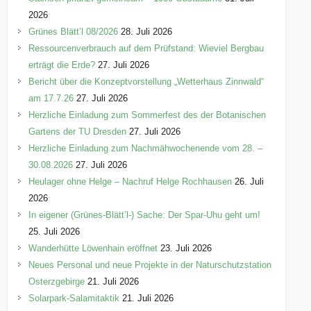
i
2026
e
Grünes Blätt’l 08/2026
28. Juli 2026
n
Ressourcenverbrauch auf dem Prüfstand: Wieviel Bergbau
erträgt die Erde?
27. Juli 2026
Bericht über die Konzeptvorstellung „Wetterhaus Zinnwald“
am 17.7.26
27. Juli 2026
Herzliche Einladung zum Sommerfest des der Botanischen
Gartens der TU Dresden
27. Juli 2026
Herzliche Einladung zum Nachmähwochenende vom 28. –
30.08.2026
27. Juli 2026
Heulager ohne Helge – Nachruf Helge Rochhausen
26. Juli
2026
In eigener (Grünes-Blätt’l-) Sache: Der Spar-Uhu geht um!
25. Juli 2026
Wanderhütte Löwenhain eröffnet
23. Juli 2026
Neues Personal und neue Projekte in der Naturschutzstation
Osterzgebirge
21. Juli 2026
Solarpark-Salamitaktik
21. Juli 2026