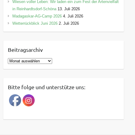
Wiesen voller Leben: Wir laden ein zum Fest der Artenvielfalt
in Reinhardtsdorf-Schöna
13. Juli 2026
Madagaskar-AG-Camp 2026
4. Juli 2026
Wetterrückblick Juni 2026
2. Juli 2026
Beitragsarchiv
B
e
i
t
Bitte folge und unterstütze uns:
r
a
g
s
a
r
c