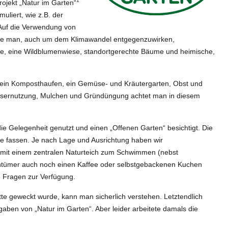
1
ojekt „Natur im Garten“
uliert, wie z.B. der
 Auf die Verwendung von
ollte man, auch um dem Klimawandel entgegenzuwirken,
ze, eine Wildblumenwiese, standortgerechte Bäume und heimische,
o ein Komposthaufen, ein Gemüse- und Kräutergarten, Obst und
assernutzung, Mulchen und Gründüngung achtet man in diesem
ie Gelegenheit genutzt und einen „Offenen Garten“ besichtigt. Die
e fassen. Je nach Lage und Ausrichtung haben wir
mit einem zentralen Naturteich zum Schwimmen (nebst
gentümer auch noch einen Kaffee oder selbstgebackenen Kuchen
e Fragen zur Verfügung.
tte geweckt wurde, kann man sicherlich verstehen. Letztendlich
rgaben von „Natur im Garten“. Aber leider arbeitete damals die