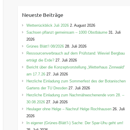
t
e
Neueste Beiträge
g
o
Wetterrückblick Juli 2026
2. August 2026
r
Sachsen pflanzt gemeinsam – 1000 Obstbäume
31. Juli
i
2026
e
Grünes Blätt’l 08/2026
28. Juli 2026
n
Ressourcenverbrauch auf dem Prüfstand: Wieviel Bergbau
erträgt die Erde?
27. Juli 2026
Bericht über die Konzeptvorstellung „Wetterhaus Zinnwald“
am 17.7.26
27. Juli 2026
Herzliche Einladung zum Sommerfest des der Botanischen
Gartens der TU Dresden
27. Juli 2026
Herzliche Einladung zum Nachmähwochenende vom 28. –
30.08.2026
27. Juli 2026
Heulager ohne Helge – Nachruf Helge Rochhausen
26. Juli
2026
In eigener (Grünes-Blätt’l-) Sache: Der Spar-Uhu geht um!
25. Juli 2026