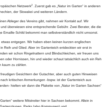
2
uropäischen Netzwerk
. Zuerst gab es „Natur im Garten“ in anderen
hechien, der Slowakei und weiteren Ländern.
inen Ableger des Vereins gibt, nahmen wir Kontakt auf. Wir
en und überwiesen eine entsprechende Gebühr. Zwei Berater, die die
e Emaille-Schild bekommt man selbstverständlich nicht umsonst.
 etwas entgegen. Wir haben eben keinen kurzen englischen
n Reih und Glied. Aber im Gartenteich entdeckten wir erst in
en wir schon Ringelnattern und Blindschleichen, wir freuen uns
en oder Hornissen, hin und wieder schaut tatsächlich auch ein Reh
n kaum zu zählen.
freudigen Gesichtern der Gutachter, aber auch guten Hinweisen
nach kritischen Anmerkungen -bspw. ist der Gartenteich aus
rden- hielten wir dann die Plakette von „Natur im Garten Sachsen“
arten“ weitere Mitstreiter hier in Sachsen bekommt. Allein in
en Gartenzäunen. Parks (also Kommunen) und