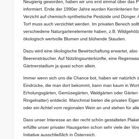
Neugierig geworden, haben wir uns erst einmal über das Pr
informiert. Ende der 1990er Jahre wurden Kernkriterien form
Verzicht auf chemisch-synthetische Pestizide und Dünger.
Torf muss auch verzichtet werden. Im privaten Bereich s
verschiedene Naturgartenelemente haben, z.B. Wildgehöl
ökologisch wertvolle Blumen und blühende Stauden.
Dazu wird eine ökologische Bewirtschaftung erwartet, als
Beerensträucher. Auf Nützlingsunterkünfte, eine Regenw
Gärtnerstadium ja quasi schon allein.
Immer wenn sich uns die Chance bot, haben wir natürlich d
Eindrücke, die man dort bekommt, kann man kaum in Wort
Erholungsgärten, Gemüsegärten, Waldgärten oder Gärten 
Ringelnatter) entdeckt. Manchmal bieten die privaten Ei
oder ein Achtel vom regionalen Wein an und stehen für all
Dass unser Interesse an der recht schön gestalteten Plake
erfüllte unser privater Hausgarten schon sehr viele der Vo
Initiative ausschließlich in Österreich.