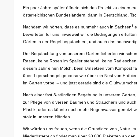
Ein paar Jahre später öffnete sich das Projekt zu einem e
österreichischen Bundesländern, dann in Deutschland, Tsc
3
Nachdem wir hörten, dass es nunmehr auch in Sachsen
e
bewerteten für uns, inwieweit wir die Bedingungen erfüllt
Gärten in der Regel begutachten, und auch das hochwertig
Der Begutachtung von unserem Garten fieberten wir schon
Rasen, keine Rosen im Spalier stehend, keine Radieschen i
diesem Jahr einen Molch, beim Umsetzen vom Kompost fand
über Tigerschnegel genauso wie über ein Nest von Erdbien
im Garten vorbei – und jetzt gerade sind die Glühwürmche
Nach einer fast 3-stündigen Begehung in unserem Garten, 
zur Pflege von diversen Bäumen und Sträuchern und auch 
Plastik, oder es könnte noch mehr Regenwasser genutzt we
stolz in unseren Händen.
Wir würden uns freuen, wenn die Grundidee von „Natur im G
Niederösterreich findet man über 20.000 Plaketten an d