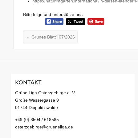
https://naturimgarten.international/in-diesen-laender
Bitte folge und unterstütze uns:
←
Grünes Blätt’l 07/2026
KONTAKT
Grüne Liga Osterzgebirge e. V.
Große Wassergasse 9
01744 Dippoldiswalde
+49 (0) 3504 / 618585
osterzgebirge@grueneliga.de