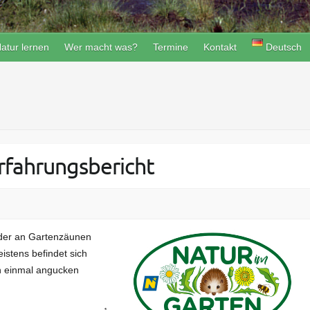
atur lernen
Wer macht was?
Termine
Kontakt
Deutsch
erfahrungsbericht
ilder an Gartenzäunen
istens befindet sich
rn einmal angucken