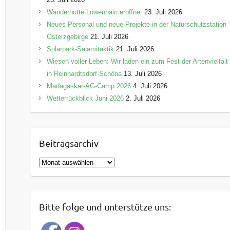
Wanderhütte Löwenhain eröffnet
23. Juli 2026
Neues Personal und neue Projekte in der Naturschutzstation
Osterzgebirge
21. Juli 2026
Solarpark-Salamitaktik
21. Juli 2026
Wiesen voller Leben: Wir laden ein zum Fest der Artenvielfalt
in Reinhardtsdorf-Schöna
13. Juli 2026
Madagaskar-AG-Camp 2026
4. Juli 2026
Wetterrückblick Juni 2026
2. Juli 2026
Beitragsarchiv
B
e
i
t
Bitte folge und unterstütze uns:
r
a