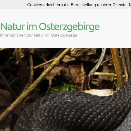
Cookies erleichtern die Bereitstellung unserer Dienste.
S
k
i
Natur im Osterzgebirge
p
t
Informationen zur Natur im Osterzgebirge
o
c
o
n
t
e
n
t