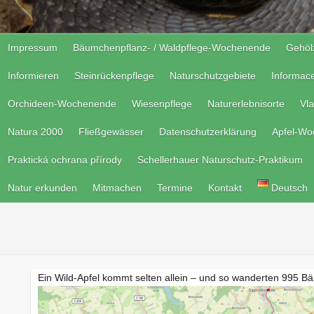
Impressum
Bäumchenpflanz- / Waldpflege-Wochenende
Gehöl
Informieren
Steinrückenpflege
Naturschutzgebiete
Informac
Orchideen-Wochenende
Wiesenpflege
Naturerlebnisorte
Vla
Natura 2000
Fließgewässer
Datenschutzerklärung
Apfel-W
Praktická ochrana přírody
Schellerhauer Naturschutz-Praktikum
Natur erkunden
Mitmachen
Termine
Kontakt
Deutsch
Ein Wild-Apfel kommt selten allein – und so wanderten 995 Bä