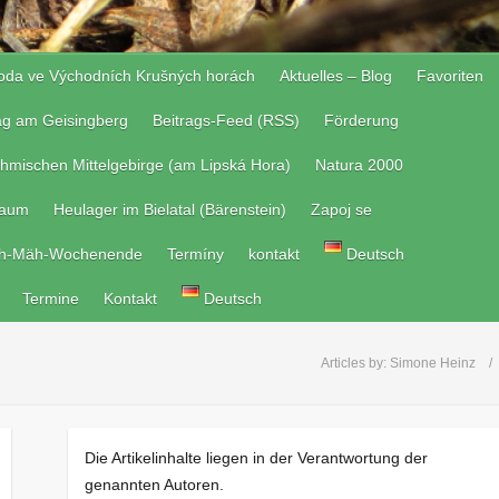
roda ve Východních Krušných horách
Aktuelles – Blog
Favoriten
tag am Geisingberg
Beitrags-Feed (RSS)
Förderung
hmischen Mittelgebirge (am Lipská Hora)
Natura 2000
raum
Heulager im Bielatal (Bärenstein)
Zapoj se
h-Mäh-Wochenende
Termíny
kontakt
Deutsch
Termine
Kontakt
Deutsch
Articles by:
Simone Heinz
Die Artikelinhalte liegen in der Verantwortung der
genannten Autoren.