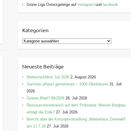
Grüne Liga Osterzgebirge auf
instagram
und
facebook
Kategorien
K
a
t
e
Neueste Beiträge
g
o
Wetterrückblick Juli 2026
2. August 2026
r
Sachsen pflanzt gemeinsam – 1000 Obstbäume
31. Juli
i
2026
e
Grünes Blätt’l 08/2026
28. Juli 2026
n
Ressourcenverbrauch auf dem Prüfstand: Wieviel Bergbau
erträgt die Erde?
27. Juli 2026
Bericht über die Konzeptvorstellung „Wetterhaus Zinnwald“
am 17.7.26
27. Juli 2026