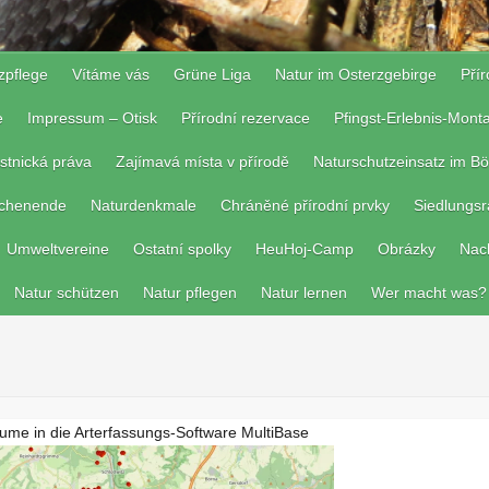
zpflege
Vítáme vás
Grüne Liga
Natur im Osterzgebirge
Pří
e
Impressum – Otisk
Přírodní rezervace
Pfingst-Erlebnis-Mon
stnická práva
Zajímavá místa v přírodě
Naturschutzeinsatz im Bö
ochenende
Naturdenkmale
Chráněné přírodní prvky
Siedlungs
Umweltvereine
Ostatní spolky
HeuHoj-Camp
Obrázky
Nac
Natur schützen
Natur pflegen
Natur lernen
Wer macht was?
ume in die Arterfassungs-Software MultiBase