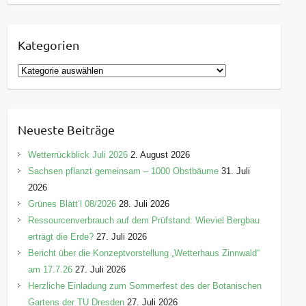
Kategorien
K
a
t
e
Neueste Beiträge
g
o
Wetterrückblick Juli 2026
2. August 2026
r
Sachsen pflanzt gemeinsam – 1000 Obstbäume
31. Juli
i
2026
e
Grünes Blätt’l 08/2026
28. Juli 2026
n
Ressourcenverbrauch auf dem Prüfstand: Wieviel Bergbau
erträgt die Erde?
27. Juli 2026
Bericht über die Konzeptvorstellung „Wetterhaus Zinnwald“
am 17.7.26
27. Juli 2026
Herzliche Einladung zum Sommerfest des der Botanischen
Gartens der TU Dresden
27. Juli 2026