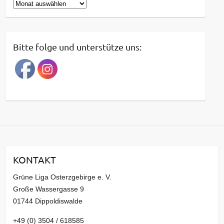
B
e
i
t
Bitte folge und unterstütze uns:
r
a
g
s
a
r
c
h
i
KONTAKT
v
Grüne Liga Osterzgebirge e. V.
Große Wassergasse 9
01744 Dippoldiswalde
+49 (0) 3504 / 618585