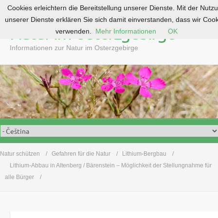
Cookies erleichtern die Bereitstellung unserer Dienste. Mit der Nutz
S
unserer Dienste erklären Sie sich damit einverstanden, dass wir Coo
k
Natur im Osterzgebirge
verwenden.
Mehr Informationen
OK
i
p
Informationen zur Natur im Osterzgebirge
t
o
c
o
n
t
e
n
t
Natur schützen
Gefahren für die Natur
Lithium-Bergbau
Lithium-Abbau in Altenberg / Bärenstein – Möglichkeit der Stellungnahme für
alle Bürger