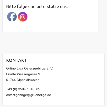
t
Bitte folge und unterstütze uns:
r
a
g
s
a
r
c
h
i
KONTAKT
v
Grüne Liga Osterzgebirge e. V.
Große Wassergasse 9
01744 Dippoldiswalde
+49 (0) 3504 / 618585
osterzgebirge@grueneliga.de