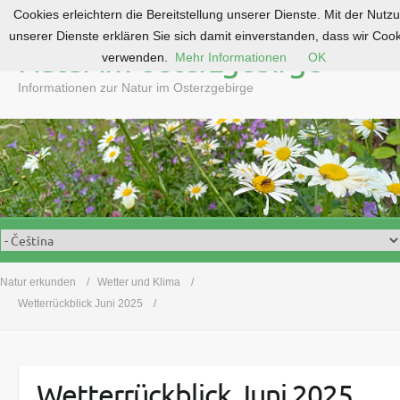
Cookies erleichtern die Bereitstellung unserer Dienste. Mit der Nutz
S
unserer Dienste erklären Sie sich damit einverstanden, dass wir Coo
k
Natur im Osterzgebirge
verwenden.
Mehr Informationen
OK
i
p
Informationen zur Natur im Osterzgebirge
t
o
c
o
n
t
e
n
t
Natur erkunden
Wetter und Klima
Wetterrückblick Juni 2025
Wetterrückblick Juni 2025