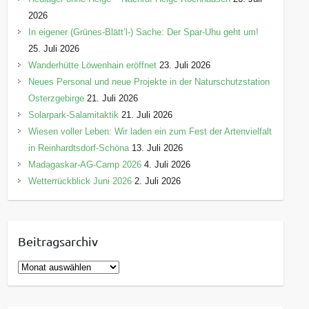
2026
In eigener (Grünes-Blätt’l-) Sache: Der Spar-Uhu geht um!
25. Juli 2026
Wanderhütte Löwenhain eröffnet
23. Juli 2026
Neues Personal und neue Projekte in der Naturschutzstation
Osterzgebirge
21. Juli 2026
Solarpark-Salamitaktik
21. Juli 2026
Wiesen voller Leben: Wir laden ein zum Fest der Artenvielfalt
in Reinhardtsdorf-Schöna
13. Juli 2026
Madagaskar-AG-Camp 2026
4. Juli 2026
Wetterrückblick Juni 2026
2. Juli 2026
Beitragsarchiv
B
e
i