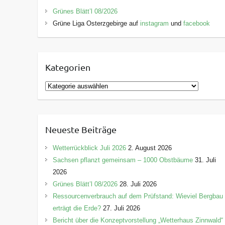
Grünes Blätt’l 08/2026
Grüne Liga Osterzgebirge auf
instagram
und
facebook
Kategorien
K
a
t
e
Neueste Beiträge
g
o
Wetterrückblick Juli 2026
2. August 2026
r
Sachsen pflanzt gemeinsam – 1000 Obstbäume
31. Juli
i
2026
e
Grünes Blätt’l 08/2026
28. Juli 2026
n
Ressourcenverbrauch auf dem Prüfstand: Wieviel Bergbau
erträgt die Erde?
27. Juli 2026
Bericht über die Konzeptvorstellung „Wetterhaus Zinnwald“