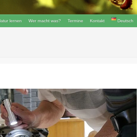
atur lernen
Wer macht was?
Termine
Kontakt
Deutsch