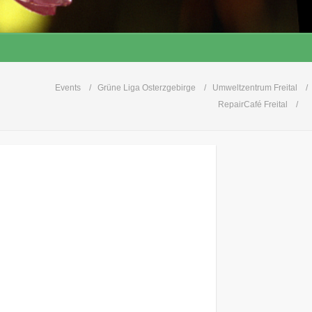
Events
Grüne Liga Osterzgebirge
Umweltzentrum Freital
RepairCafé Freital