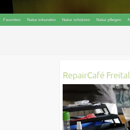
Favoriten
Natur erkunden
Natur schützen
Natur pflegen
N
RepairCafé Freital