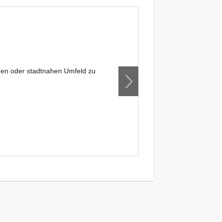
en oder stadtnahen Umfeld zu
bietet nun auch ein
Bitte meldet euch s