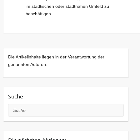
im städtischen oder stadtnahen Umfeld zu
beschäftigen.
Neue Gesichter sind dabei stets willkommen.
Kommt bei Interesse gerne einfach vorbei!
Die Artikelinhalte liegen in der Verantwortung der
genannten Autoren.
Suche
Suche
Die nächsten Aktionen: