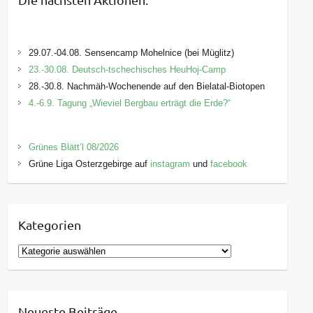
29.07.-04.08. Sensencamp Mohelnice (bei Müglitz)
23.-30.08. Deutsch-tschechisches HeuHoj-Camp
28.-30.8. Nachmäh-Wochenende auf den Bielatal-Biotopen
4.-6.9. Tagung „Wieviel Bergbau erträgt die Erde?“
Grünes Blätt’l 08/2026
Grüne Liga Osterzgebirge auf
instagram
und
facebook
Kategorien
K
a
t
e
Neueste Beiträge