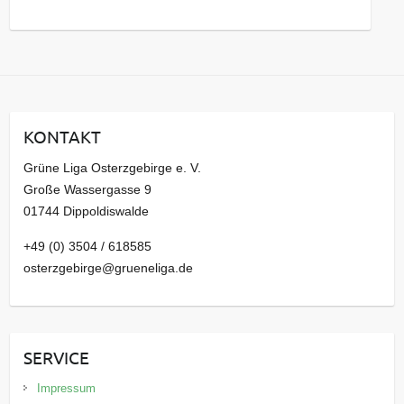
s
a
r
c
h
i
KONTAKT
v
Grüne Liga Osterzgebirge e. V.
Große Wassergasse 9
01744 Dippoldiswalde
+49 (0) 3504 / 618585
osterzgebirge@grueneliga.de
SERVICE
Impressum