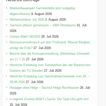
g
o
Waldumbauprojekt Sachsenhöhe jetzt endgültig
r
abgeschlossen
9. August 2026
i
Wetterrückblick Juli 2026
2. August 2026
e
Sachsen pflanzt gemeinsam – 1000 Obstbäume
31. Juli
n
2026
Grünes Blätt’l 08/2026
28. Juli 2026
Ressourcenverbrauch auf dem Prüfstand: Wieviel Bergbau
erträgt die Erde?
27. Juli 2026
Bericht über die Konzeptvorstellung „Wetterhaus Zinnwald“
am 17.7.26
27. Juli 2026
Herzliche Einladung zum Sommerfest des der Botanischen
Gartens der TU Dresden
27. Juli 2026
Herzliche Einladung zum Nachmähwochenende vom 28. –
30.08.2026
27. Juli 2026
Heulager ohne Helge – Nachruf Helge Rochhausen
26. Juli
2026
In eigener (Grünes-Blätt’l-) Sache: Der Spar-Uhu geht um!
25. Juli 2026