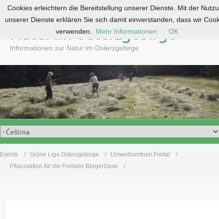
Cookies erleichtern die Bereitstellung unserer Dienste. Mit der Nutz
S
unserer Dienste erklären Sie sich damit einverstanden, dass wir Coo
k
Natur im Osterzgebirge
verwenden.
Mehr Informationen
OK
i
p
Informationen zur Natur im Osterzgebirge
t
o
c
o
n
t
e
n
t
Events
Grüne Liga Osterzgebirge
Umweltzentrum Freital
Pflanzaktion für die Freitaler BürgerOase