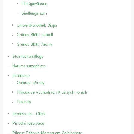
Fließgewässer
Siedlungsraum
Umweltbibliothek Dipps
Grünes Blätt’l aktuell
Grünes Blätt’l Archiv
Steinrückenpflege
Naturschutzgebiete
Informace
Ochrana přírody
Příroda ve Východních Krušných horách
Projekty
Impressum – Otisk
Přírodní rezervace
Pfingst-Erlebnis-Montag am Geisingberg