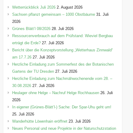
o
Wetterrückblick Juli 2026
2. August 2026
r
Sachsen pflanzt gemeinsam – 1000 Obstbäume
31. Juli
i
2026
e
Grünes Blätt’l 08/2026
28. Juli 2026
n
Ressourcenverbrauch auf dem Prüfstand: Wieviel Bergbau
erträgt die Erde?
27. Juli 2026
Bericht über die Konzeptvorstellung „Wetterhaus Zinnwald“
am 17.7.26
27. Juli 2026
Herzliche Einladung zum Sommerfest des der Botanischen
Gartens der TU Dresden
27. Juli 2026
Herzliche Einladung zum Nachmähwochenende vom 28. –
30.08.2026
27. Juli 2026
Heulager ohne Helge – Nachruf Helge Rochhausen
26. Juli
2026
In eigener (Grünes-Blätt’l-) Sache: Der Spar-Uhu geht um!
25. Juli 2026
Wanderhütte Löwenhain eröffnet
23. Juli 2026
Neues Personal und neue Projekte in der Naturschutzstation