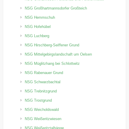
NSG Großhartmannsdorfer Großteich
NSG Hemmschuh
NSG Hofehübel
NSG Luchberg
NSG Hirschberg-Seiffener Grund
NSG Mittelgebirgslandschaft um Oelsen
NSG Müglitzhang bei Schlottwitz
NSG Rabenauer Grund
NSG Schwarzbachtal
NSG Trebnitzgrund
NSG Trostgrund
NSG Weicholdswald
NSG Weißeritzwiesen
NSG Weißeritztalhänge