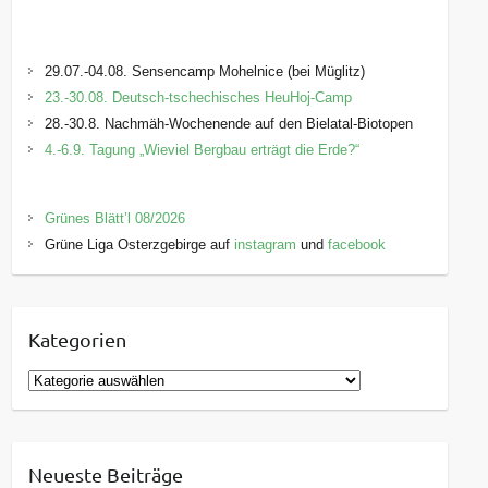
29.07.-04.08. Sensencamp Mohelnice (bei Müglitz)
23.-30.08. Deutsch-tschechisches HeuHoj-Camp
28.-30.8. Nachmäh-Wochenende auf den Bielatal-Biotopen
4.-6.9. Tagung „Wieviel Bergbau erträgt die Erde?“
Grünes Blätt’l 08/2026
Grüne Liga Osterzgebirge auf
instagram
und
facebook
Kategorien
K
a
t
e
Neueste Beiträge
g