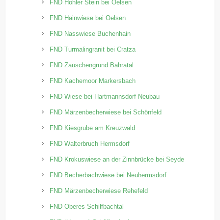
FND Hohler Stein bei Oelsen
FND Hainwiese bei Oelsen
FND Nasswiese Buchenhain
FND Turmalingranit bei Cratza
FND Zauschengrund Bahratal
FND Kachemoor Markersbach
FND Wiese bei Hartmannsdorf-Neubau
FND Märzenbecherwiese bei Schönfeld
FND Kiesgrube am Kreuzwald
FND Walterbruch Hermsdorf
FND Krokuswiese an der Zinnbrücke bei Seyde
FND Becherbachwiese bei Neuhermsdorf
FND Märzenbecherwiese Rehefeld
FND Oberes Schilfbachtal