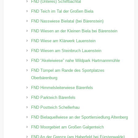
FND (Unteres) Schilfbachtal
FND Teich im Tal der Großen Biela
FND Nasswiese Bielatal (bei Bärenstein)
FND Wiesen an der Kleinen Biela bei Bärenstein
FND Wiese am Klärwerk Lauenstein
FND Wiesen am Steinbruch Lauenstein
FND “Akeleiwiese” nahe Wildpark Hartmannmühle
FND Tümpel am Rande des Sportplatzes
Oberbärenburg
FND Himmelsleiterwiese Bärenfels
FND Parkteich Bärenfels
FND Postteich Schellerhau
FND Bielaquellwiese an der Sportlersiedlung Altenberg
FND Moorgebiet am Großen Galgenteich
FND An der Grenze (am Haberfeld bei Fürstenwalde)