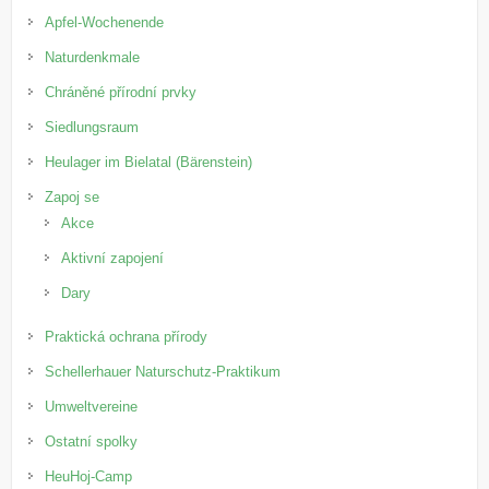
Apfel-Wochenende
Naturdenkmale
Chráněné přírodní prvky
Siedlungsraum
Heulager im Bielatal (Bärenstein)
Zapoj se
Akce
Aktivní zapojení
Dary
Praktická ochrana přírody
Schellerhauer Naturschutz-Praktikum
Umweltvereine
Ostatní spolky
HeuHoj-Camp