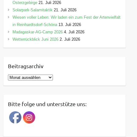
Osterzgebirge
21. Juli 2026
Solarpark-Salamitaktik
21. Juli 2026
Wiesen voller Leben: Wir laden ein zum Fest der Artenvielfalt
in Reinhardtsdorf-Schöna
13. Juli 2026
Madagaskar-AG-Camp 2026
4. Juli 2026
Wetterrückblick Juni 2026
2. Juli 2026
Beitragsarchiv
B
e
i
t
Bitte folge und unterstütze uns:
r
a
g
s
a