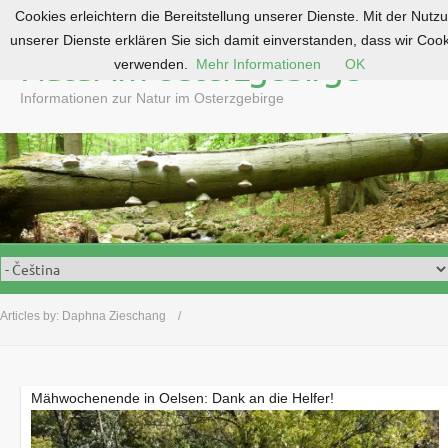
Cookies erleichtern die Bereitstellung unserer Dienste. Mit der Nutz
S
unserer Dienste erklären Sie sich damit einverstanden, dass wir Coo
k
Natur im Osterzgebirge
verwenden.
Mehr Informationen
OK
i
p
Informationen zur Natur im Osterzgebirge
t
o
c
o
n
t
e
n
t
Articles by:
Daphna Zieschang
Mähwochenende in Oelsen: Dank an die Helfer!