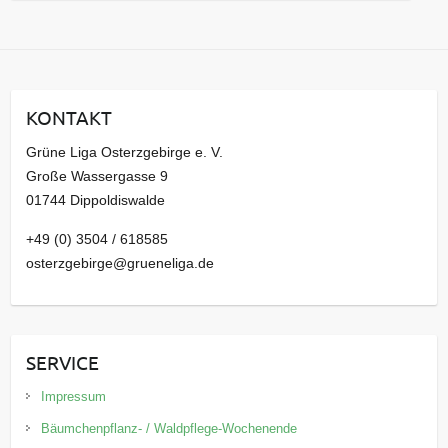
r
c
h
i
KONTAKT
v
Grüne Liga Osterzgebirge e. V.
Große Wassergasse 9
01744 Dippoldiswalde
+49 (0) 3504 / 618585
osterzgebirge@grueneliga.de
SERVICE
Impressum
Bäumchenpflanz- / Waldpflege-Wochenende