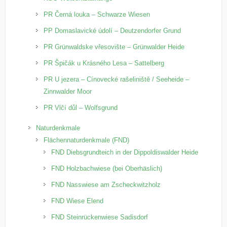
PR Černá louka – Schwarze Wiesen
PP Domaslavické údolí – Deutzendorfer Grund
PR Grünwaldske vřesovište – Grünwalder Heide
PR Špičák u Krásného Lesa – Sattelberg
PR U jezera – Cínovecké rašeliniště / Seeheide –
Zinnwalder Moor
PR Vlčí důl – Wolfsgrund
Naturdenkmale
Flächennaturdenkmale (FND)
FND Diebsgrundteich in der Dippoldiswalder Heide
FND Holzbachwiese (bei Oberhäslich)
FND Nasswiese am Zscheckwitzholz
FND Wiese Elend
FND Steinrückenwiese Sadisdorf