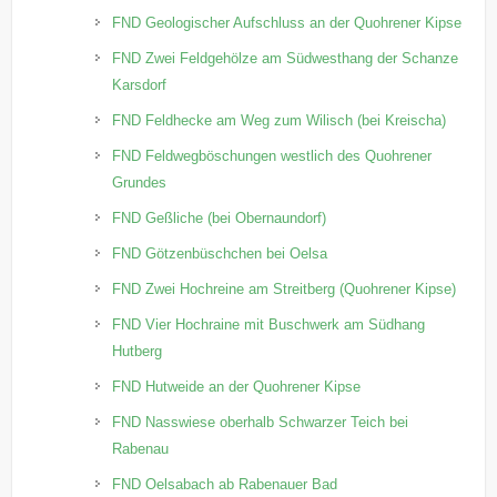
FND Geologischer Aufschluss an der Quohrener Kipse
FND Zwei Feldgehölze am Südwesthang der Schanze
Karsdorf
FND Feldhecke am Weg zum Wilisch (bei Kreischa)
FND Feldwegböschungen westlich des Quohrener
Grundes
FND Geßliche (bei Obernaundorf)
FND Götzenbüschchen bei Oelsa
FND Zwei Hochreine am Streitberg (Quohrener Kipse)
FND Vier Hochraine mit Buschwerk am Südhang
Hutberg
FND Hutweide an der Quohrener Kipse
FND Nasswiese oberhalb Schwarzer Teich bei
Rabenau
FND Oelsabach ab Rabenauer Bad