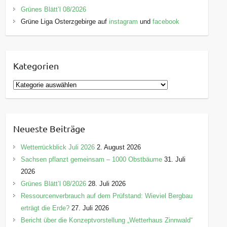
Grünes Blätt’l 08/2026
Grüne Liga Osterzgebirge auf
instagram
und
facebook
Kategorien
K
a
t
e
Neueste Beiträge
g
o
Wetterrückblick Juli 2026
2. August 2026
r
Sachsen pflanzt gemeinsam – 1000 Obstbäume
31. Juli
i
2026
e
Grünes Blätt’l 08/2026
28. Juli 2026
n
Ressourcenverbrauch auf dem Prüfstand: Wieviel Bergbau
erträgt die Erde?
27. Juli 2026
Bericht über die Konzeptvorstellung „Wetterhaus Zinnwald“