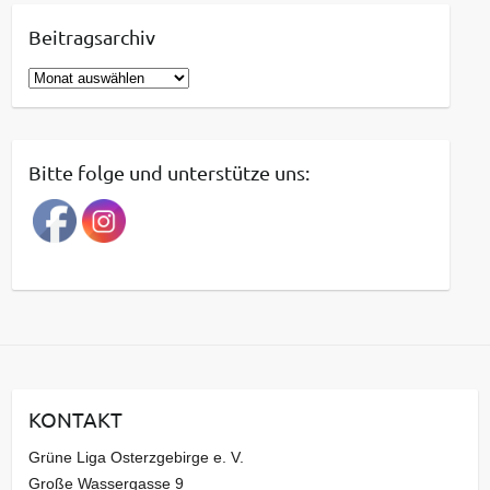
Beitragsarchiv
B
e
i
t
Bitte folge und unterstütze uns:
r
a
g
s
a
r
c
h
i
KONTAKT
v
Grüne Liga Osterzgebirge e. V.
Große Wassergasse 9