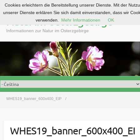
Cookies erleichtern die Bereitstellung unserer Dienste. Mit der Nutz
S
unserer Dienste erklären Sie sich damit einverstanden, dass wir Coo
k
Natur im Osterzgebirge
verwenden.
Mehr Informationen
OK
i
p
Informationen zur Natur im Osterzgebirge
t
o
c
o
n
t
e
n
t
WHES19_banner_600x400_EIP
WHES19_banner_600x400_EI