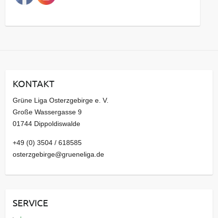
g
s
a
r
c
h
i
KONTAKT
v
Grüne Liga Osterzgebirge e. V.
Große Wassergasse 9
01744 Dippoldiswalde
+49 (0) 3504 / 618585
osterzgebirge@grueneliga.de
SERVICE