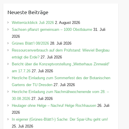
t
e
Neueste Beiträge
g
o
Wetterrückblick Juli 2026
2. August 2026
r
Sachsen pflanzt gemeinsam – 1000 Obstbäume
31. Juli
i
2026
e
Grünes Blätt’l 08/2026
28. Juli 2026
n
Ressourcenverbrauch auf dem Prüfstand: Wieviel Bergbau
erträgt die Erde?
27. Juli 2026
Bericht über die Konzeptvorstellung „Wetterhaus Zinnwald“
am 17.7.26
27. Juli 2026
Herzliche Einladung zum Sommerfest des der Botanischen
Gartens der TU Dresden
27. Juli 2026
Herzliche Einladung zum Nachmähwochenende vom 28. –
30.08.2026
27. Juli 2026
Heulager ohne Helge – Nachruf Helge Rochhausen
26. Juli
2026
In eigener (Grünes-Blätt’l-) Sache: Der Spar-Uhu geht um!
25. Juli 2026