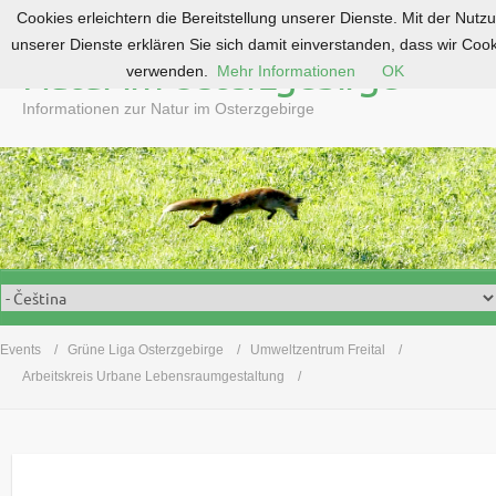
Cookies erleichtern die Bereitstellung unserer Dienste. Mit der Nutz
S
unserer Dienste erklären Sie sich damit einverstanden, dass wir Coo
k
Natur im Osterzgebirge
verwenden.
Mehr Informationen
OK
i
p
Informationen zur Natur im Osterzgebirge
t
o
c
o
n
t
e
n
t
Events
Grüne Liga Osterzgebirge
Umweltzentrum Freital
Arbeitskreis Urbane Lebensraumgestaltung