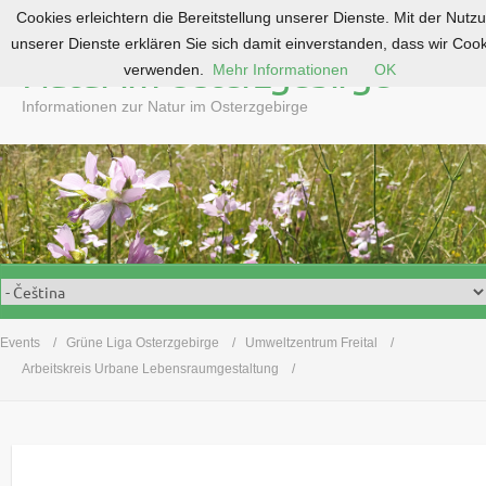
Cookies erleichtern die Bereitstellung unserer Dienste. Mit der Nutz
S
unserer Dienste erklären Sie sich damit einverstanden, dass wir Coo
k
Natur im Osterzgebirge
verwenden.
Mehr Informationen
OK
i
p
Informationen zur Natur im Osterzgebirge
t
o
c
o
n
t
e
n
t
Events
Grüne Liga Osterzgebirge
Umweltzentrum Freital
Arbeitskreis Urbane Lebensraumgestaltung