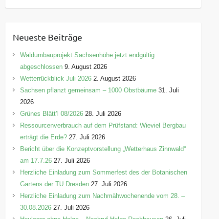
a
t
e
Neueste Beiträge
g
o
Waldumbauprojekt Sachsenhöhe jetzt endgültig
r
abgeschlossen
9. August 2026
i
Wetterrückblick Juli 2026
2. August 2026
e
Sachsen pflanzt gemeinsam – 1000 Obstbäume
31. Juli
n
2026
Grünes Blätt’l 08/2026
28. Juli 2026
Ressourcenverbrauch auf dem Prüfstand: Wieviel Bergbau
erträgt die Erde?
27. Juli 2026
Bericht über die Konzeptvorstellung „Wetterhaus Zinnwald“
am 17.7.26
27. Juli 2026
Herzliche Einladung zum Sommerfest des der Botanischen
Gartens der TU Dresden
27. Juli 2026
Herzliche Einladung zum Nachmähwochenende vom 28. –
30.08.2026
27. Juli 2026