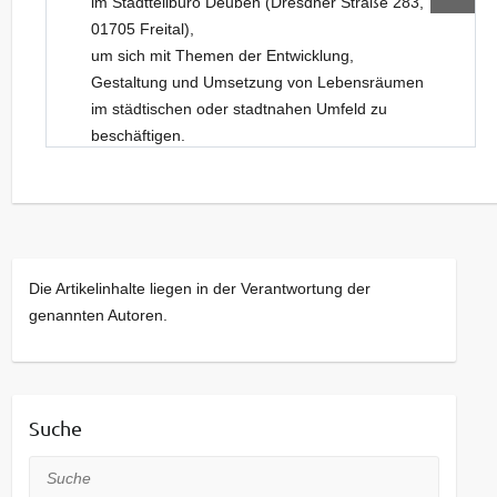
im Stadtteilbüro Deuben (Dresdner Straße 283,
01705 Freital),
um sich mit Themen der Entwicklung,
Gestaltung und Umsetzung von Lebensräumen
im städtischen oder stadtnahen Umfeld zu
beschäftigen.
Neue Gesichter sind dabei stets willkommen.
Kommt bei Interesse gerne einfach vorbei!
Die Artikelinhalte liegen in der Verantwortung der
genannten Autoren.
Suche
Suche