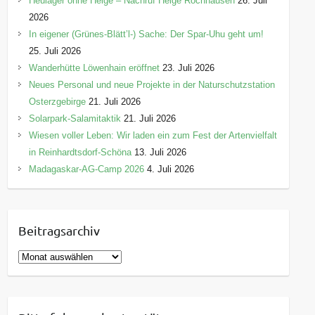
Heulager ohne Helge – Nachruf Helge Rochhausen
26. Juli
2026
In eigener (Grünes-Blätt’l-) Sache: Der Spar-Uhu geht um!
25. Juli 2026
Wanderhütte Löwenhain eröffnet
23. Juli 2026
Neues Personal und neue Projekte in der Naturschutzstation
Osterzgebirge
21. Juli 2026
Solarpark-Salamitaktik
21. Juli 2026
Wiesen voller Leben: Wir laden ein zum Fest der Artenvielfalt
in Reinhardtsdorf-Schöna
13. Juli 2026
Madagaskar-AG-Camp 2026
4. Juli 2026
Beitragsarchiv
B
e
i
t