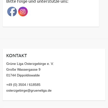
Bitte folge und unterstütze uns:
r
a
g
s
a
r
c
h
i
KONTAKT
v
Grüne Liga Osterzgebirge e. V.
Große Wassergasse 9
01744 Dippoldiswalde
+49 (0) 3504 / 618585
osterzgebirge@grueneliga.de