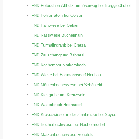
FND Rotbuchen-Altholz am Zweiweg bei Berggießhübel
FND Hohler Stein bei Oelsen
FND Hainwiese bei Oelsen
FND Nasswiese Buchenhain
FND Turmalingranit bei Cratza
FND Zauschengrund Bahratal
FND Kachemoor Markersbach
FND Wiese bei Hartmannsdorf-Neubau
FND Märzenbecherwiese bei Schönfeld
FND Kiesgrube am Kreuzwald
FND Walterbruch Hermsdorf
FND Krokuswiese an der Zinnbrücke bei Seyde
FND Becherbachwiese bei Neuhermsdorf
FND Märzenbecherwiese Rehefeld