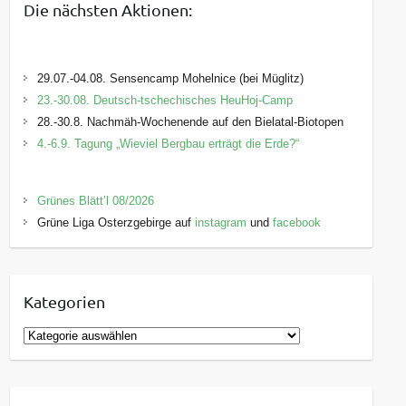
Die nächsten Aktionen:
29.07.-04.08. Sensencamp Mohelnice (bei Müglitz)
23.-30.08. Deutsch-tschechisches HeuHoj-Camp
28.-30.8. Nachmäh-Wochenende auf den Bielatal-Biotopen
4.-6.9. Tagung „Wieviel Bergbau erträgt die Erde?“
Grünes Blätt’l 08/2026
Grüne Liga Osterzgebirge auf
instagram
und
facebook
Kategorien
K
a
t
e