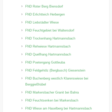
FND Roter Berg Biensdorf
FND Erlichtteich Herbergen
FND Liebstädter Wiese
FND Feuchtgebiet bei Waltersdorf
FND Trockenhang Hartmannsbach
FND Rehwiese Hartmannsbach
FND Quellhang Hartmannsbach
FND Poetengang Gottleuba
FND Feldgehölz (Bergbusch) Giesenstein
FND Buchenberg westlich Klarenswiese bei
Berggießhübel
FND Markersbacher Granit bei Bahra
FND Feuchtsenken bei Markersbach
FND Wiese am Haselberg bei Hartmannsbach