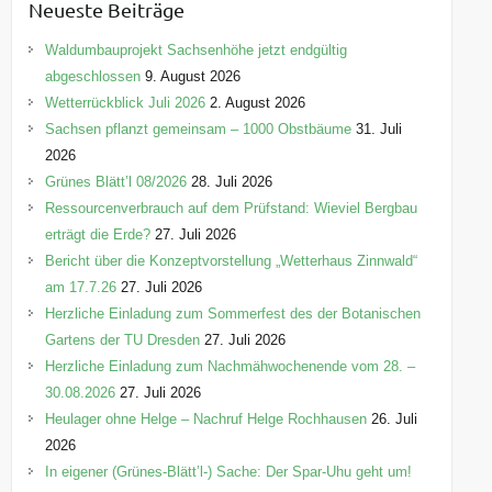
Neueste Beiträge
g
o
Waldumbauprojekt Sachsenhöhe jetzt endgültig
r
abgeschlossen
9. August 2026
i
Wetterrückblick Juli 2026
2. August 2026
e
Sachsen pflanzt gemeinsam – 1000 Obstbäume
31. Juli
n
2026
Grünes Blätt’l 08/2026
28. Juli 2026
Ressourcenverbrauch auf dem Prüfstand: Wieviel Bergbau
erträgt die Erde?
27. Juli 2026
Bericht über die Konzeptvorstellung „Wetterhaus Zinnwald“
am 17.7.26
27. Juli 2026
Herzliche Einladung zum Sommerfest des der Botanischen
Gartens der TU Dresden
27. Juli 2026
Herzliche Einladung zum Nachmähwochenende vom 28. –
30.08.2026
27. Juli 2026
Heulager ohne Helge – Nachruf Helge Rochhausen
26. Juli
2026
In eigener (Grünes-Blätt’l-) Sache: Der Spar-Uhu geht um!