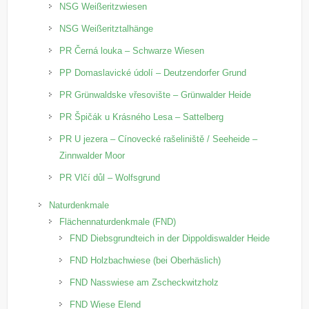
NSG Weißeritzwiesen
NSG Weißeritztalhänge
PR Černá louka – Schwarze Wiesen
PP Domaslavické údolí – Deutzendorfer Grund
PR Grünwaldske vřesovište – Grünwalder Heide
PR Špičák u Krásného Lesa – Sattelberg
PR U jezera – Cínovecké rašeliniště / Seeheide –
Zinnwalder Moor
PR Vlčí důl – Wolfsgrund
Naturdenkmale
Flächennaturdenkmale (FND)
FND Diebsgrundteich in der Dippoldiswalder Heide
FND Holzbachwiese (bei Oberhäslich)
FND Nasswiese am Zscheckwitzholz
FND Wiese Elend