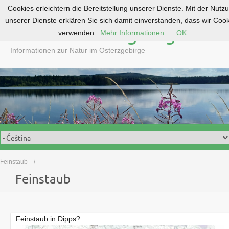
Cookies erleichtern die Bereitstellung unserer Dienste. Mit der Nutz
S
unserer Dienste erklären Sie sich damit einverstanden, dass wir Coo
k
Natur im Osterzgebirge
verwenden.
Mehr Informationen
OK
i
p
Informationen zur Natur im Osterzgebirge
t
o
c
o
n
t
e
n
t
Feinstaub
Feinstaub
Feinstaub in Dipps?