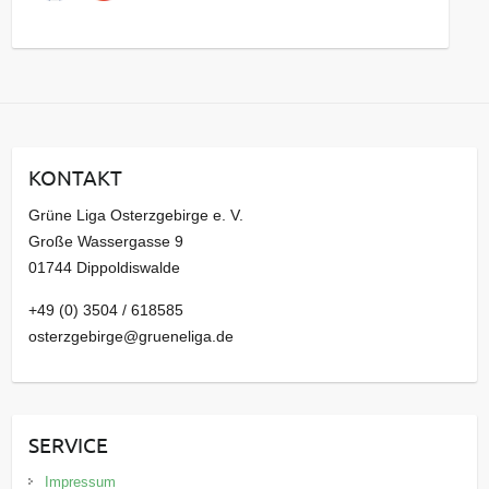
s
a
r
c
h
i
KONTAKT
v
Grüne Liga Osterzgebirge e. V.
Große Wassergasse 9
01744 Dippoldiswalde
+49 (0) 3504 / 618585
osterzgebirge@grueneliga.de
SERVICE
Impressum