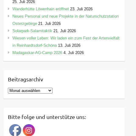
25. Juli 2026
Wanderhütte Löwenhain eröffnet
23. Juli 2026
Neues Personal und neue Projekte in der Naturschutzstation
Osterzgebirge
21. Juli 2026
Solarpark-Salamitaktik
21. Juli 2026
Wiesen voller Leben: Wir laden ein zum Fest der Artenvielfalt
in Reinhardtsdorf-Schöna
13. Juli 2026
Madagaskar-AG-Camp 2026
4. Juli 2026
Beitragsarchiv
B
e
i
t
Bitte folge und unterstütze uns:
r
a
g