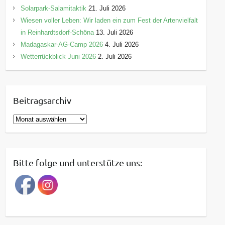
Solarpark-Salamitaktik
21. Juli 2026
Wiesen voller Leben: Wir laden ein zum Fest der Artenvielfalt
in Reinhardtsdorf-Schöna
13. Juli 2026
Madagaskar-AG-Camp 2026
4. Juli 2026
Wetterrückblick Juni 2026
2. Juli 2026
Beitragsarchiv
B
e
i
t
Bitte folge und unterstütze uns:
r
a
g
s
a