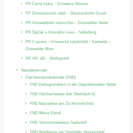
PR Černá louka – Schwarze Wiesen
PP Domaslavické údolí – Deutzendorfer Grund
PR Grünwaldske vřesovište – Grünwalder Heide
PR Špičák u Krásného Lesa – Sattelberg
PR U jezera – Cínovecké rašeliniště / Seeheide –
Zinnwalder Moor
PR Vlčí důl – Wolfsgrund
Naturdenkmale
Flächennaturdenkmale (FND)
FND Diebsgrundteich in der Dippoldiswalder Heide
FND Holzbachwiese (bei Oberhäslich)
FND Nasswiese am Zscheckwitzholz
FND Wiese Elend
FND Steinrückenwiese Sadisdorf
FND Waldwiese am Sportplatz Hennersdorf