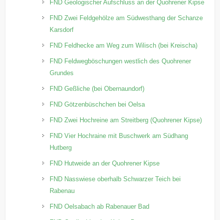
FND Geologischer Aufschluss an der Quohrener Kipse
FND Zwei Feldgehölze am Südwesthang der Schanze
Karsdorf
FND Feldhecke am Weg zum Wilisch (bei Kreischa)
FND Feldwegböschungen westlich des Quohrener
Grundes
FND Geßliche (bei Obernaundorf)
FND Götzenbüschchen bei Oelsa
FND Zwei Hochreine am Streitberg (Quohrener Kipse)
FND Vier Hochraine mit Buschwerk am Südhang
Hutberg
FND Hutweide an der Quohrener Kipse
FND Nasswiese oberhalb Schwarzer Teich bei
Rabenau
FND Oelsabach ab Rabenauer Bad