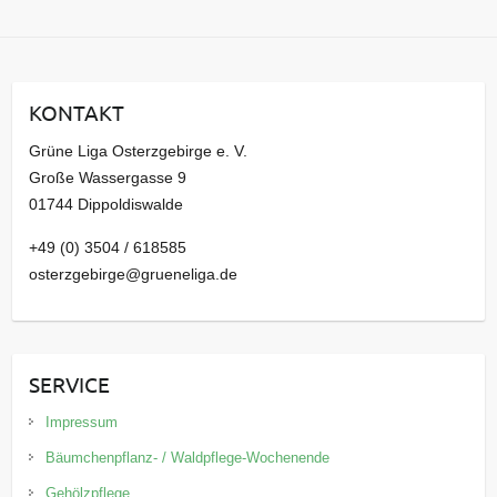
r
c
h
i
KONTAKT
v
Grüne Liga Osterzgebirge e. V.
Große Wassergasse 9
01744 Dippoldiswalde
+49 (0) 3504 / 618585
osterzgebirge@grueneliga.de
SERVICE
Impressum
Bäumchenpflanz- / Waldpflege-Wochenende
Gehölzpflege