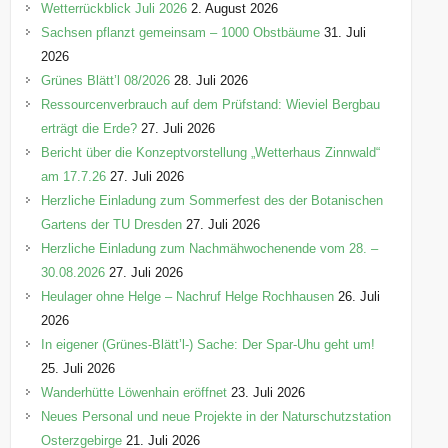
o
Wetterrückblick Juli 2026
2. August 2026
r
Sachsen pflanzt gemeinsam – 1000 Obstbäume
31. Juli
i
2026
e
Grünes Blätt’l 08/2026
28. Juli 2026
n
Ressourcenverbrauch auf dem Prüfstand: Wieviel Bergbau
erträgt die Erde?
27. Juli 2026
Bericht über die Konzeptvorstellung „Wetterhaus Zinnwald“
am 17.7.26
27. Juli 2026
Herzliche Einladung zum Sommerfest des der Botanischen
Gartens der TU Dresden
27. Juli 2026
Herzliche Einladung zum Nachmähwochenende vom 28. –
30.08.2026
27. Juli 2026
Heulager ohne Helge – Nachruf Helge Rochhausen
26. Juli
2026
In eigener (Grünes-Blätt’l-) Sache: Der Spar-Uhu geht um!
25. Juli 2026
Wanderhütte Löwenhain eröffnet
23. Juli 2026
Neues Personal und neue Projekte in der Naturschutzstation
Osterzgebirge
21. Juli 2026