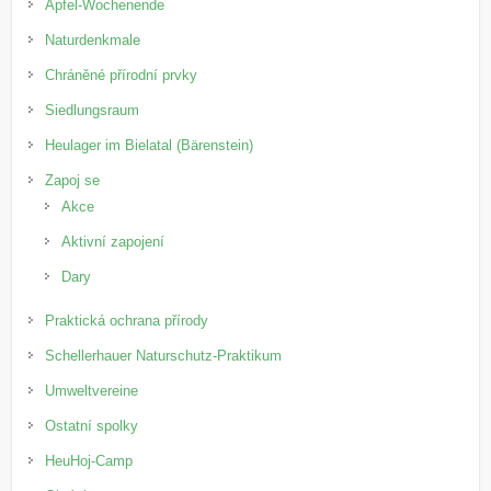
Apfel-Wochenende
Naturdenkmale
Chráněné přírodní prvky
Siedlungsraum
Heulager im Bielatal (Bärenstein)
Zapoj se
Akce
Aktivní zapojení
Dary
Praktická ochrana přírody
Schellerhauer Naturschutz-Praktikum
Umweltvereine
Ostatní spolky
HeuHoj-Camp