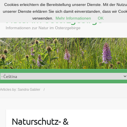
Cookies erleichtern die Bereitstellung unserer Dienste. Mit der Nutz
S
unserer Dienste erklären Sie sich damit einverstanden, dass wir Coo
k
Natur im Osterzgebirge
verwenden.
Mehr Informationen
OK
i
p
Informationen zur Natur im Osterzgebirge
t
o
c
o
n
t
e
n
t
Articles by:
Sandra Gabler
Naturschutz- &