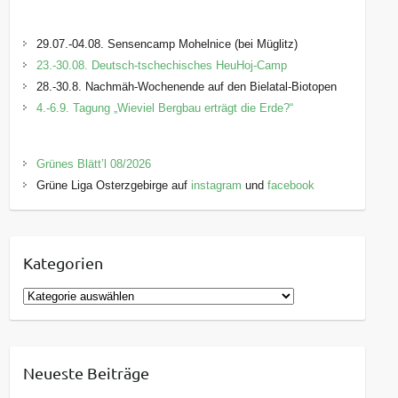
29.07.-04.08. Sensencamp Mohelnice (bei Müglitz)
23.-30.08. Deutsch-tschechisches HeuHoj-Camp
28.-30.8. Nachmäh-Wochenende auf den Bielatal-Biotopen
4.-6.9. Tagung „Wieviel Bergbau erträgt die Erde?“
Grünes Blätt’l 08/2026
Grüne Liga Osterzgebirge auf
instagram
und
facebook
Kategorien
K
a
t
e
Neueste Beiträge
g