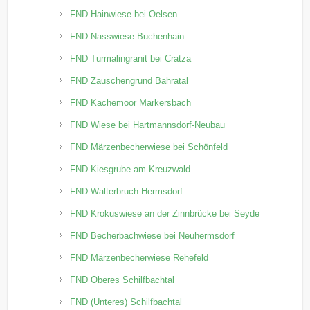
FND Hainwiese bei Oelsen
FND Nasswiese Buchenhain
FND Turmalingranit bei Cratza
FND Zauschengrund Bahratal
FND Kachemoor Markersbach
FND Wiese bei Hartmannsdorf-Neubau
FND Märzenbecherwiese bei Schönfeld
FND Kiesgrube am Kreuzwald
FND Walterbruch Hermsdorf
FND Krokuswiese an der Zinnbrücke bei Seyde
FND Becherbachwiese bei Neuhermsdorf
FND Märzenbecherwiese Rehefeld
FND Oberes Schilfbachtal
FND (Unteres) Schilfbachtal