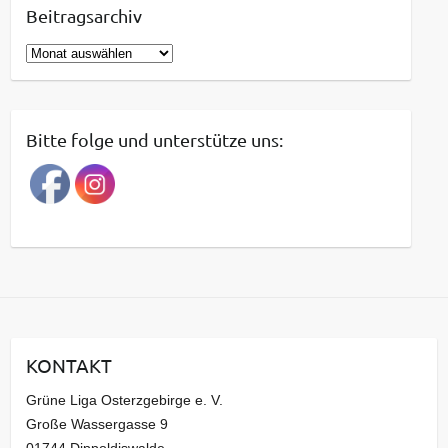
Beitragsarchiv
B
e
i
t
Bitte folge und unterstütze uns:
r
a
g
s
a
r
c
h
i
KONTAKT
v
Grüne Liga Osterzgebirge e. V.
Große Wassergasse 9
01744 Dippoldiswalde