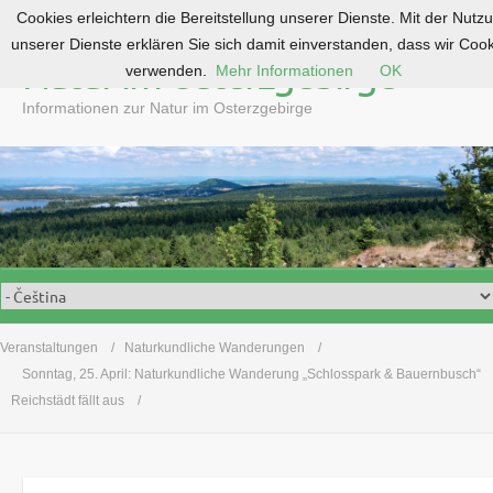
Cookies erleichtern die Bereitstellung unserer Dienste. Mit der Nutz
S
unserer Dienste erklären Sie sich damit einverstanden, dass wir Coo
k
Natur im Osterzgebirge
verwenden.
Mehr Informationen
OK
i
p
Informationen zur Natur im Osterzgebirge
t
o
c
o
n
t
e
n
t
Veranstaltungen
Naturkundliche Wanderungen
Sonntag, 25. April: Naturkundliche Wanderung „Schlosspark & Bauernbusch“
Reichstädt fällt aus