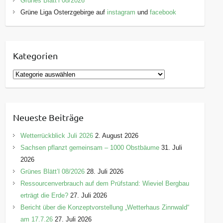
Grünes Blätt’l 08/2026
Grüne Liga Osterzgebirge auf
instagram
und
facebook
Kategorien
K
a
t
e
Neueste Beiträge
g
o
Wetterrückblick Juli 2026
2. August 2026
r
Sachsen pflanzt gemeinsam – 1000 Obstbäume
31. Juli
i
2026
e
Grünes Blätt’l 08/2026
28. Juli 2026
n
Ressourcenverbrauch auf dem Prüfstand: Wieviel Bergbau
erträgt die Erde?
27. Juli 2026
Bericht über die Konzeptvorstellung „Wetterhaus Zinnwald“
am 17.7.26
27. Juli 2026