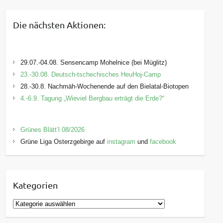
Die nächsten Aktionen:
29.07.-04.08. Sensencamp Mohelnice (bei Müglitz)
23.-30.08. Deutsch-tschechisches HeuHoj-Camp
28.-30.8. Nachmäh-Wochenende auf den Bielatal-Biotopen
4.-6.9. Tagung „Wieviel Bergbau erträgt die Erde?“
Grünes Blätt’l 08/2026
Grüne Liga Osterzgebirge auf
instagram
und
facebook
Kategorien
K
a