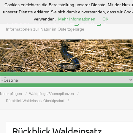
Cookies erleichtern die Bereitstellung unserer Dienste. Mit der Nutz
S
unserer Dienste erklären Sie sich damit einverstanden, dass wir Coo
k
Natur im Osterzgebirge
verwenden.
Mehr Informationen
OK
i
p
Informationen zur Natur im Osterzgebirge
t
o
c
o
n
t
e
n
t
Natur pflegen
Waldpflege/Bäumepflanzen
Rückblick Waldeinsatz Oberkipsdorf
Rückblick Waldeinsatz