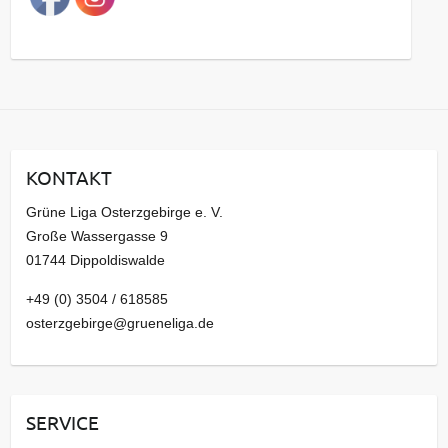
g
s
a
r
c
h
i
KONTAKT
v
Grüne Liga Osterzgebirge e. V.
Große Wassergasse 9
01744 Dippoldiswalde
+49 (0) 3504 / 618585
osterzgebirge@grueneliga.de
SERVICE