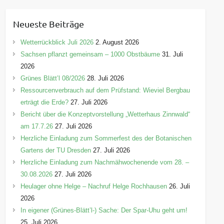
t
e
Neueste Beiträge
g
o
Wetterrückblick Juli 2026
2. August 2026
r
Sachsen pflanzt gemeinsam – 1000 Obstbäume
31. Juli
i
2026
e
Grünes Blätt’l 08/2026
28. Juli 2026
n
Ressourcenverbrauch auf dem Prüfstand: Wieviel Bergbau
erträgt die Erde?
27. Juli 2026
Bericht über die Konzeptvorstellung „Wetterhaus Zinnwald“
am 17.7.26
27. Juli 2026
Herzliche Einladung zum Sommerfest des der Botanischen
Gartens der TU Dresden
27. Juli 2026
Herzliche Einladung zum Nachmähwochenende vom 28. –
30.08.2026
27. Juli 2026
Heulager ohne Helge – Nachruf Helge Rochhausen
26. Juli
2026
In eigener (Grünes-Blätt’l-) Sache: Der Spar-Uhu geht um!
25. Juli 2026