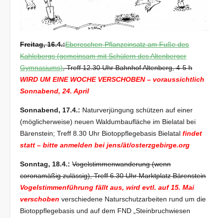
Freitag, 16.4.:
Ebereschen-Pflanzeinsatz am Fuße des
Kahlebergs (gemeinsam mit Schülern des Altenberger
Gymnasiums)
, Treff 12.30 Uhr Bahnhof Altenberg, 4-5 h
WIRD UM EINE WOCHE VERSCHOBEN – voraussichtlich
Sonnabend, 24. April
Sonnabend, 17.4.:
Naturverjüngung schützen auf einer
(möglicherweise) neuen Waldumbaufläche im Bielatal bei
Bärenstein; Treff 8.30 Uhr Biotoppflegebasis Bielatal
findet
statt – bitte anmelden bei jens/ät/osterzgebirge.org
Sonntag, 18.4.:
Vogelstimmenwanderung (wenn
coronamäßig zulässig), Treff 6.30 Uhr Marktplatz Bärenstein
Vogelstimmenführung fällt aus, wird evtl. auf 15. Mai
verschoben
verschiedene Naturschutzarbeiten rund um die
Biotoppflegebasis und auf dem FND „Steinbruchwiesen