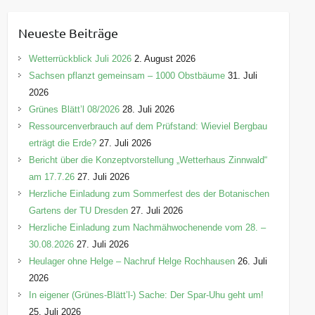
t
e
Neueste Beiträge
g
o
Wetterrückblick Juli 2026
2. August 2026
r
Sachsen pflanzt gemeinsam – 1000 Obstbäume
31. Juli
i
2026
e
Grünes Blätt’l 08/2026
28. Juli 2026
n
Ressourcenverbrauch auf dem Prüfstand: Wieviel Bergbau
erträgt die Erde?
27. Juli 2026
Bericht über die Konzeptvorstellung „Wetterhaus Zinnwald“
am 17.7.26
27. Juli 2026
Herzliche Einladung zum Sommerfest des der Botanischen
Gartens der TU Dresden
27. Juli 2026
Herzliche Einladung zum Nachmähwochenende vom 28. –
30.08.2026
27. Juli 2026
Heulager ohne Helge – Nachruf Helge Rochhausen
26. Juli
2026
In eigener (Grünes-Blätt’l-) Sache: Der Spar-Uhu geht um!
25. Juli 2026