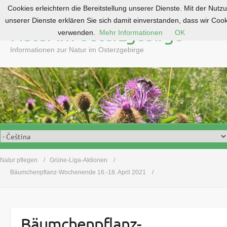
Cookies erleichtern die Bereitstellung unserer Dienste. Mit der Nutz
S
unserer Dienste erklären Sie sich damit einverstanden, dass wir Coo
k
Natur im Osterzgebirge
verwenden.
Mehr Informationen
OK
i
p
Informationen zur Natur im Osterzgebirge
t
o
c
o
n
t
e
n
t
Natur pflegen
Grüne-Liga-Aktionen
Bäumchenpflanz-Wochenende 16.-18. April 2021
Bäumchenpflanz-