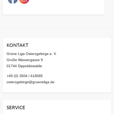
g
s
a
r
c
h
i
KONTAKT
v
Grüne Liga Osterzgebirge e. V.
Große Wassergasse 9
01744 Dippoldiswalde
+49 (0) 3504 / 618585
osterzgebirge@grueneliga.de
SERVICE