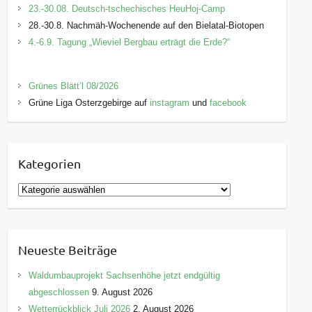
23.-30.08. Deutsch-tschechisches HeuHoj-Camp
28.-30.8. Nachmäh-Wochenende auf den Bielatal-Biotopen
4.-6.9. Tagung „Wieviel Bergbau erträgt die Erde?“
Grünes Blätt’l 08/2026
Grüne Liga Osterzgebirge auf
instagram
und
facebook
Kategorien
K
a
t
e
Neueste Beiträge
g
o
Waldumbauprojekt Sachsenhöhe jetzt endgültig
r
abgeschlossen
9. August 2026
i
Wetterrückblick Juli 2026
2. August 2026