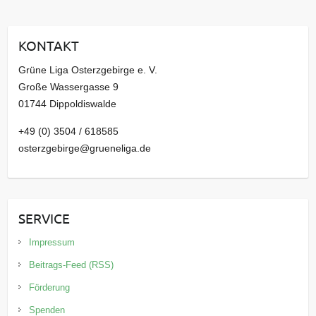
h
i
KONTAKT
v
Grüne Liga Osterzgebirge e. V.
Große Wassergasse 9
01744 Dippoldiswalde
+49 (0) 3504 / 618585
osterzgebirge@grueneliga.de
SERVICE
Impressum
Beitrags-Feed (RSS)
Förderung
Spenden