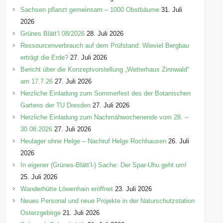
e
Sachsen pflanzt gemeinsam – 1000 Obstbäume
31. Juli
n
2026
Grünes Blätt’l 08/2026
28. Juli 2026
Ressourcenverbrauch auf dem Prüfstand: Wieviel Bergbau
erträgt die Erde?
27. Juli 2026
Bericht über die Konzeptvorstellung „Wetterhaus Zinnwald“
am 17.7.26
27. Juli 2026
Herzliche Einladung zum Sommerfest des der Botanischen
Gartens der TU Dresden
27. Juli 2026
Herzliche Einladung zum Nachmähwochenende vom 28. –
30.08.2026
27. Juli 2026
Heulager ohne Helge – Nachruf Helge Rochhausen
26. Juli
2026
In eigener (Grünes-Blätt’l-) Sache: Der Spar-Uhu geht um!
25. Juli 2026
Wanderhütte Löwenhain eröffnet
23. Juli 2026
Neues Personal und neue Projekte in der Naturschutzstation
Osterzgebirge
21. Juli 2026