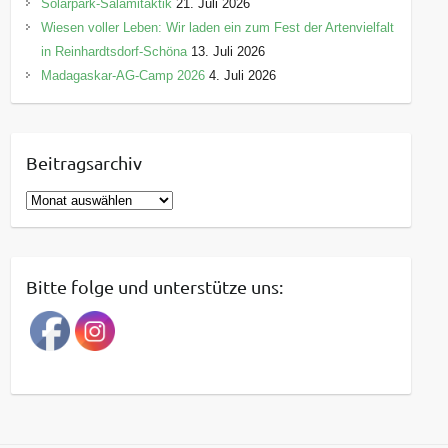
Solarpark-Salamitaktik
21. Juli 2026
Wiesen voller Leben: Wir laden ein zum Fest der Artenvielfalt
in Reinhardtsdorf-Schöna
13. Juli 2026
Madagaskar-AG-Camp 2026
4. Juli 2026
Beitragsarchiv
B
e
i
t
Bitte folge und unterstütze uns:
r
a
g
s
a
r
c