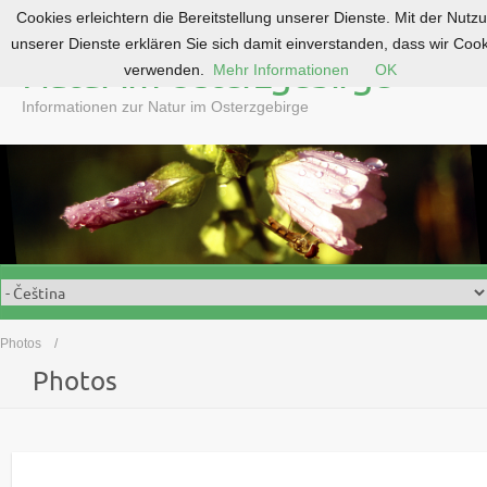
Cookies erleichtern die Bereitstellung unserer Dienste. Mit der Nutz
S
unserer Dienste erklären Sie sich damit einverstanden, dass wir Coo
k
Natur im Osterzgebirge
verwenden.
Mehr Informationen
OK
i
p
Informationen zur Natur im Osterzgebirge
t
o
c
o
n
t
e
n
t
Photos
Photos