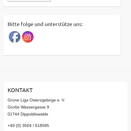
e
i
t
Bitte folge und unterstütze uns:
r
a
g
s
a
r
c
h
i
KONTAKT
v
Grüne Liga Osterzgebirge e. V.
Große Wassergasse 9
01744 Dippoldiswalde
+49 (0) 3504 / 618585