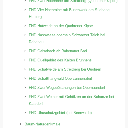
FND Zwei Hochreine am Streitberg (Quohrener Kipse)
FND Vier Hochraine mit Buschwerk am Südhang
Hutberg
FND Hutweide an der Quohrener Kipse
FND Nasswiese oberhalb Schwarzer Teich bei
Rabenau
FND Oelsabach ab Rabenauer Bad
FND Quellgebiet des Kalten Brunnens
FND Schafweide am Streitberg bei Quohren
FND Schatthangwald Obercunnersdorf
FND Zwei Wegeböschungen bei Obernaundorf
FND Zwei Weiher mit Gehölzen an der Schanze bei
Karsdorf
FND Uhuschutzgebiet (bei Beerwalde)
Baum-Naturdenkmale