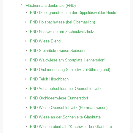
Flächennaturdenkmale (FND)
FND Diebsgrundteich in der Dippoldiswalder Heide
FND Holzbachwiese (bei Oberhäslich)
FND Nasswiese am Zscheckwitzholz
FND Wiese Elend
FND Steinrückenwiese Sadisdorf
FND Waldwiese am Sportplatz Hennersdorf
FND Orchideenhang Schlottwitz (Böhmsgrund)
FND Teich Hirschbach
FND Achataufschluss bei Oberschlottwitz
FND Orchideenwiese Cunnersdorf
FND Wiese Oberschlottwitz (Herrmannwiese)
FND Wiese an der Sonnenleite Glashütte
FND Wiesen oberhalb “Krachwitz” bei Glashütte