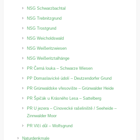
NSG Schwarzbachtal
NSG Trebnitzgrund
NSG Trostgrund
NSG Weicholdswald
NSG Weißeritzwiesen
NSG Weißeritztalhänge
PR Černá louka – Schwarze Wiesen
PP Domaslavické údolí – Deutzendorfer Grund
PR Grünwaldske vřesovište – Grünwalder Heide
PR Špičák u Krásného Lesa – Sattelberg
PR U jezera – Cínovecké rašeliniště / Seeheide –
Zinnwalder Moor
PR Vlčí důl – Wolfsgrund
Naturdenkmale