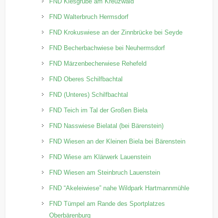
FND Kiesgrube am Kreuzwald
FND Walterbruch Hermsdorf
FND Krokuswiese an der Zinnbrücke bei Seyde
FND Becherbachwiese bei Neuhermsdorf
FND Märzenbecherwiese Rehefeld
FND Oberes Schilfbachtal
FND (Unteres) Schilfbachtal
FND Teich im Tal der Großen Biela
FND Nasswiese Bielatal (bei Bärenstein)
FND Wiesen an der Kleinen Biela bei Bärenstein
FND Wiese am Klärwerk Lauenstein
FND Wiesen am Steinbruch Lauenstein
FND “Akeleiwiese” nahe Wildpark Hartmannmühle
FND Tümpel am Rande des Sportplatzes
Oberbärenburg