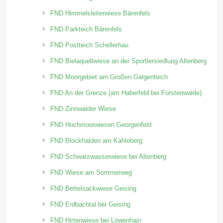
FND Himmelsleiterwiese Bärenfels
FND Parkteich Bärenfels
FND Postteich Schellerhau
FND Bielaquellwiese an der Sportlersiedlung Altenberg
FND Moorgebiet am Großen Galgenteich
FND An der Grenze (am Haberfeld bei Fürstenwalde)
FND Zinnwalder Wiese
FND Hochmoorwiesen Georgenfeld
FND Blockhalden am Kahleberg
FND Schwarzwasserwiese bei Altenberg
FND Wiese am Sommerweg
FND Bettelsackwiese Geising
FND Erdbachtal bei Geising
FND Hirtenwiese bei Löwenhain