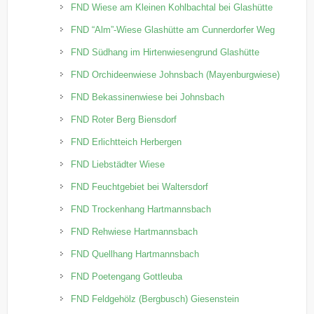
FND Wiese am Kleinen Kohlbachtal bei Glashütte
FND “Alm”-Wiese Glashütte am Cunnerdorfer Weg
FND Südhang im Hirtenwiesengrund Glashütte
FND Orchideenwiese Johnsbach (Mayenburgwiese)
FND Bekassinenwiese bei Johnsbach
FND Roter Berg Biensdorf
FND Erlichtteich Herbergen
FND Liebstädter Wiese
FND Feuchtgebiet bei Waltersdorf
FND Trockenhang Hartmannsbach
FND Rehwiese Hartmannsbach
FND Quellhang Hartmannsbach
FND Poetengang Gottleuba
FND Feldgehölz (Bergbusch) Giesenstein