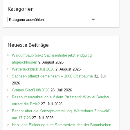
Kategorien
K
a
t
e
Neueste Beiträge
g
o
Waldumbauprojekt Sachsenhöhe jetzt endgültig
r
abgeschlossen
9. August 2026
i
Wetterrückblick Juli 2026
2. August 2026
e
Sachsen pflanzt gemeinsam – 1000 Obstbäume
31. Juli
n
2026
Grünes Blätt’l 08/2026
28. Juli 2026
Ressourcenverbrauch auf dem Prüfstand: Wieviel Bergbau
erträgt die Erde?
27. Juli 2026
Bericht über die Konzeptvorstellung „Wetterhaus Zinnwald“
am 17.7.26
27. Juli 2026
Herzliche Einladung zum Sommerfest des der Botanischen