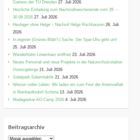
Gartens der TU Dresden
27. Juli 2026
Herzliche Einladung zum Nachmähwochenende vom 28. –
30.08.2026
27. Juli 2026
Heulager ohne Helge – Nachruf Helge Rochhausen
26. Juli
2026
In eigener (Grünes-Blätt’l-) Sache: Der Spar-Uhu geht um!
25. Juli 2026
Wanderhütte Löwenhain eröffnet
23. Juli 2026
Neues Personal und neue Projekte in der Naturschutzstation
Osterzgebirge
21. Juli 2026
Solarpark-Salamitaktik
21. Juli 2026
Wiesen voller Leben: Wir laden ein zum Fest der Artenvielfalt
in Reinhardtsdorf-Schöna
13. Juli 2026
Madagaskar-AG-Camp 2026
4. Juli 2026
Beitragsarchiv
B