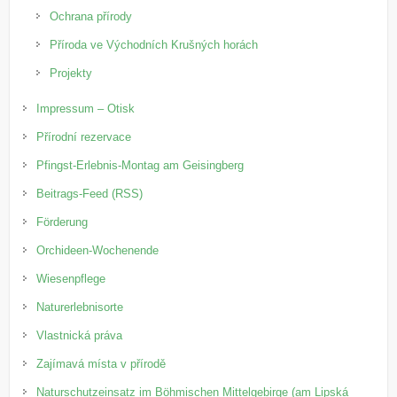
Ochrana přírody
Příroda ve Východních Krušných horách
Projekty
Impressum – Otisk
Přírodní rezervace
Pfingst-Erlebnis-Montag am Geisingberg
Beitrags-Feed (RSS)
Förderung
Orchideen-Wochenende
Wiesenpflege
Naturerlebnisorte
Vlastnická práva
Zajímavá místa v přírodě
Naturschutzeinsatz im Böhmischen Mittelgebirge (am Lipská