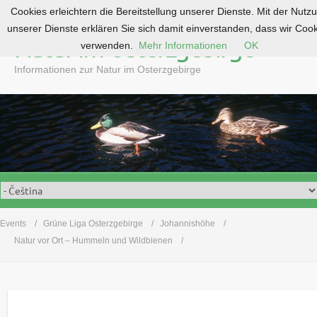
Cookies erleichtern die Bereitstellung unserer Dienste. Mit der Nutz
S
unserer Dienste erklären Sie sich damit einverstanden, dass wir Coo
k
Natur im Osterzgebirge
verwenden.
Mehr Informationen
OK
i
p
Informationen zur Natur im Osterzgebirge
t
o
c
o
n
t
e
n
t
Events
Grüne Liga Osterzgebirge
Johannishöhe
Natur vor Ort – Hummeln und Wildbienen