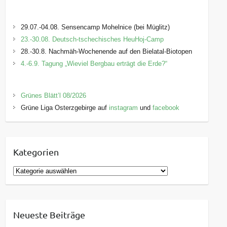
29.07.-04.08. Sensencamp Mohelnice (bei Müglitz)
23.-30.08. Deutsch-tschechisches HeuHoj-Camp
28.-30.8. Nachmäh-Wochenende auf den Bielatal-Biotopen
4.-6.9. Tagung „Wieviel Bergbau erträgt die Erde?“
Grünes Blätt’l 08/2026
Grüne Liga Osterzgebirge auf
instagram
und
facebook
Kategorien
K
a
t
e
Neueste Beiträge
g