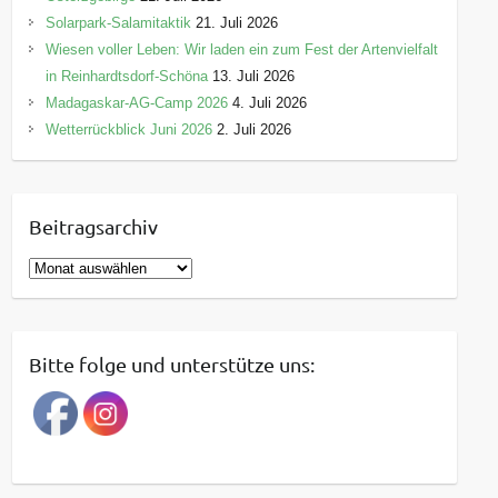
Solarpark-Salamitaktik
21. Juli 2026
Wiesen voller Leben: Wir laden ein zum Fest der Artenvielfalt
in Reinhardtsdorf-Schöna
13. Juli 2026
Madagaskar-AG-Camp 2026
4. Juli 2026
Wetterrückblick Juni 2026
2. Juli 2026
Beitragsarchiv
B
e
i
t
Bitte folge und unterstütze uns:
r
a
g
s
a