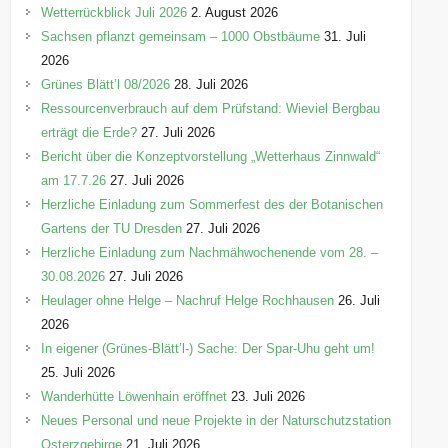
o
Wetterrückblick Juli 2026
2. August 2026
r
Sachsen pflanzt gemeinsam – 1000 Obstbäume
31. Juli
i
2026
e
Grünes Blätt’l 08/2026
28. Juli 2026
n
Ressourcenverbrauch auf dem Prüfstand: Wieviel Bergbau
erträgt die Erde?
27. Juli 2026
Bericht über die Konzeptvorstellung „Wetterhaus Zinnwald“
am 17.7.26
27. Juli 2026
Herzliche Einladung zum Sommerfest des der Botanischen
Gartens der TU Dresden
27. Juli 2026
Herzliche Einladung zum Nachmähwochenende vom 28. –
30.08.2026
27. Juli 2026
Heulager ohne Helge – Nachruf Helge Rochhausen
26. Juli
2026
In eigener (Grünes-Blätt’l-) Sache: Der Spar-Uhu geht um!
25. Juli 2026
Wanderhütte Löwenhain eröffnet
23. Juli 2026
Neues Personal und neue Projekte in der Naturschutzstation
Osterzgebirge
21. Juli 2026