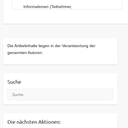
Informationen (Teilnehmer,
Sonderveranstaltungen) zu den einzelnen
Naturmarkt-Terminen erhalten Sie
beim
jeweiligen Termin
oder bei Facebook als
“NaturmarktTharandt” (weil FB so neugierig ist,
haben wir das hier nicht verlinkt)
Die Artikelinhalte liegen in der Verantwortung der
Wir von der Johannishöhe organisieren den
genannten Autoren.
Markt. Bei Interesse an einer Teilnahme wenden
Sie sich bitte an uns.
Kontakt:
Suche
Telefon: +49 (0) 35203 37181
Telefax: +49 (0) 35203 37936
Suche
E-Mail:
info[at]johannishoehe.de
Die nächsten Aktionen: