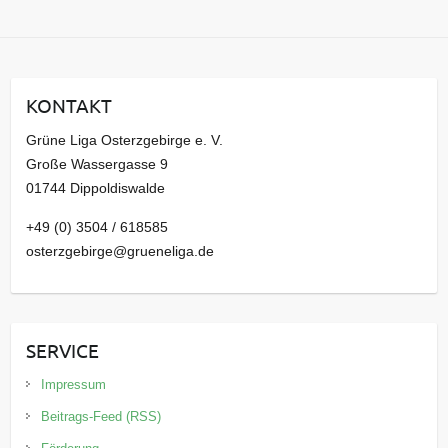
r
c
h
i
KONTAKT
v
Grüne Liga Osterzgebirge e. V.
Große Wassergasse 9
01744 Dippoldiswalde
+49 (0) 3504 / 618585
osterzgebirge@grueneliga.de
SERVICE
Impressum
Beitrags-Feed (RSS)