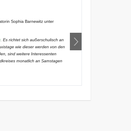
Praxistag J
22. August 20
torin Sophia Barnewitz unter
Informationen zu al
barnewitz@naturschu
)
. Es richtet sich außerschulisch an
Hintergrund: Dieser 
axistage wie dieser werden von den
besonders an Natur 
en, sind weitere Interessenten
Teilnehmenden regel
ndkreises monatlich an Samstagen
willkommen. Die Ve
angeboten.