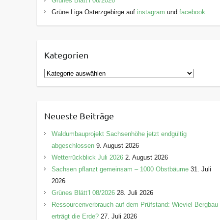
Grünes Blätt’l 08/2026
Grüne Liga Osterzgebirge auf
instagram
und
facebook
Kategorien
K
a
t
e
Neueste Beiträge
g
o
Waldumbauprojekt Sachsenhöhe jetzt endgültig
r
abgeschlossen
9. August 2026
i
Wetterrückblick Juli 2026
2. August 2026
e
Sachsen pflanzt gemeinsam – 1000 Obstbäume
31. Juli
n
2026
Grünes Blätt’l 08/2026
28. Juli 2026
Ressourcenverbrauch auf dem Prüfstand: Wieviel Bergbau
erträgt die Erde?
27. Juli 2026