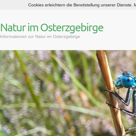
Cookies erleichtern die Bereitstellung unserer Dienste.
S
k
i
Natur im Osterzgebirge
p
t
Informationen zur Natur im Osterzgebirge
o
c
o
n
t
e
n
t