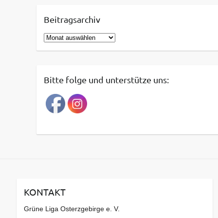
Beitragsarchiv
B
e
i
t
Bitte folge und unterstütze uns:
r
a
g
s
a
r
c
h
i
v
KONTAKT
Grüne Liga Osterzgebirge e. V.