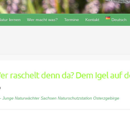
atur lernen
Wer macht was?
Termine
Kontakt
Deutsch
er raschelt denn da? Dem Igel auf d
0
- Junge Naturwächter Sachsen
Naturschutzstation Osterzgebirge