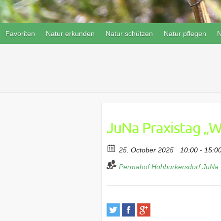
Favoriten
Natur erkunden
Natur schützen
Natur pflegen
N
JuNa Praxistag „W
25. October 2025
10:00 - 15:0
Permahof Hohburkersdorf
JuNa 