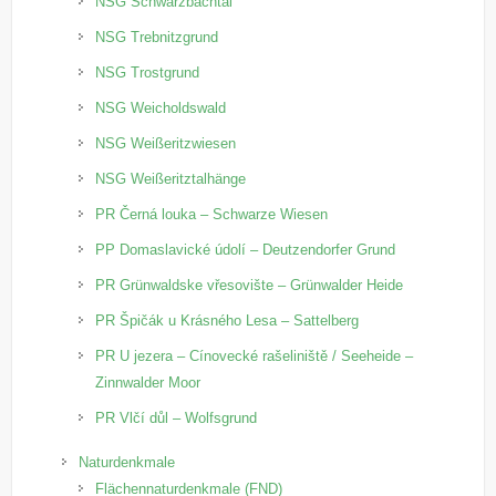
NSG Schwarzbachtal
NSG Trebnitzgrund
NSG Trostgrund
NSG Weicholdswald
NSG Weißeritzwiesen
NSG Weißeritztalhänge
PR Černá louka – Schwarze Wiesen
PP Domaslavické údolí – Deutzendorfer Grund
PR Grünwaldske vřesovište – Grünwalder Heide
PR Špičák u Krásného Lesa – Sattelberg
PR U jezera – Cínovecké rašeliniště / Seeheide –
Zinnwalder Moor
PR Vlčí důl – Wolfsgrund
Naturdenkmale
Flächennaturdenkmale (FND)