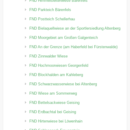
FND Himmelsleiterwiese Bärenfels
FND Parkteich Bärenfels
FND Postteich Schellerhau
FND Bielaquellwiese an der Sportlersiedlung Altenberg
FND Moorgebiet am Großen Galgenteich
FND An der Grenze (am Haberfeld bei Fürstenwalde)
FND Zinnwalder Wiese
FND Hochmoorwiesen Georgenfeld
FND Blockhalden am Kahleberg
FND Schwarzwasserwiese bei Altenberg
FND Wiese am Sommerweg
FND Bettelsackwiese Geising
FND Erdbachtal bei Geising
FND Hirtenwiese bei Löwenhain