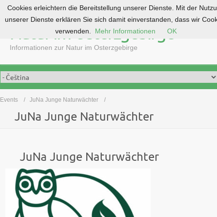
Cookies erleichtern die Bereitstellung unserer Dienste. Mit der Nutz
S
unserer Dienste erklären Sie sich damit einverstanden, dass wir Coo
k
Natur im Osterzgebirge
verwenden.
Mehr Informationen
OK
i
p
Informationen zur Natur im Osterzgebirge
t
o
c
o
Events
JuNa Junge Naturwächter
n
JuNa Junge Naturwächter
t
e
n
t
JuNa Junge Naturwächter