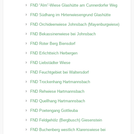
FND “Alm”-Wiese Glashütte am Cunnerdorfer Weg
FND Südhang im Hirtenwiesengrund Glashütte
FND Orchideenwiese Johnsbach (Mayenburgwiese)
FND Bekassinenwiese bei Johnsbach
FND Roter Berg Biensdorf
FND Erlichtteich Herbergen
FND Liebstädter Wiese
FND Feuchtgebiet bei Waltersdorf
FND Trockenhang Hartmannsbach
FND Rehwiese Hartmannsbach
FND Quellhang Hartmannsbach
FND Poetengang Gottleuba
FND Feldgehölz (Bergbusch) Giesenstein
FND Buchenberg westlich Klarenswiese bei