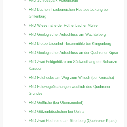
FND Schlosspark Frauenstein
FND Buchen-Traubeneichen-Restbestockung bei
Grillenburg
FND Wiese nahe der Röthenbacher Mühle
FND Geologischer Aufschluss am Wachtelberg
FND Biotop Eisenhut Hosenmühle bei Klingenberg
FND Geologischer Aufschluss an der Quohrener Kipse
FND Zwei Feldgehölze am Südwesthang der Schanze
Karsdorf
FND Feldhecke am Weg zum Wilisch (bei Kreischa)
FND Feldwegböschungen westlich des Quohrener
Grundes
FND Geßliche (bei Obernaundorf)
FND Götzenbüschchen bei Oelsa
FND Zwei Hochreine am Streitberg (Quohrener Kipse)