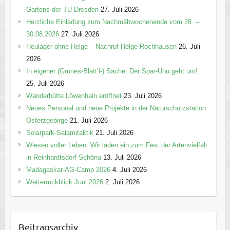
Gartens der TU Dresden
27. Juli 2026
Herzliche Einladung zum Nachmähwochenende vom 28. –
30.08.2026
27. Juli 2026
Heulager ohne Helge – Nachruf Helge Rochhausen
26. Juli
2026
In eigener (Grünes-Blätt’l-) Sache: Der Spar-Uhu geht um!
25. Juli 2026
Wanderhütte Löwenhain eröffnet
23. Juli 2026
Neues Personal und neue Projekte in der Naturschutzstation
Osterzgebirge
21. Juli 2026
Solarpark-Salamitaktik
21. Juli 2026
Wiesen voller Leben: Wir laden ein zum Fest der Artenvielfalt
in Reinhardtsdorf-Schöna
13. Juli 2026
Madagaskar-AG-Camp 2026
4. Juli 2026
Wetterrückblick Juni 2026
2. Juli 2026
Beitragsarchiv