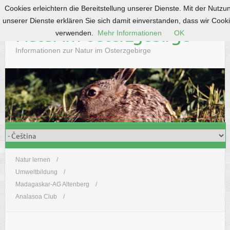
Cookies erleichtern die Bereitstellung unserer Dienste. Mit der Nutzu
S
unserer Dienste erklären Sie sich damit einverstanden, dass wir Cook
k
Natur im Osterzgebirge
verwenden.
Mehr Informationen
OK
i
p
Informationen zur Natur im Osterzgebirge
t
o
c
o
n
t
e
n
t
Natur lernen
Umweltbildung
Madagaskar-AG Altenberg
Analasoa Club