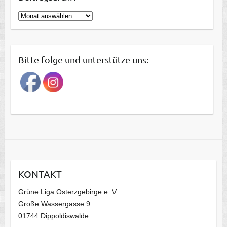
B
e
i
t
Bitte folge und unterstütze uns:
r
a
g
s
a
r
c
h
i
KONTAKT
v
Grüne Liga Osterzgebirge e. V.
Große Wassergasse 9
01744 Dippoldiswalde