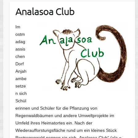
Analasoa Club
Im
ostm
adag
assis
chen
Dorf
Anjah
ambe
setze
n sich
Schül
erinnen und Schüler für die Pflanzung von
Regenwaldbäumen und andere Umweltprojekte im
Umfeld ihres Heimatortes ein. Nach der
Wiederaufforstungsfläche rund um ein kleines Stück
Restregenwald nennen sie sich „Analasoa Club“ (ala =