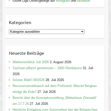
Grüne Liga Osterzgebirge auf
instagram
und
facebook
Kategorien
K
a
t
e
Neueste Beiträge
g
o
Wetterrückblick Juli 2026
2. August 2026
r
Sachsen pflanzt gemeinsam – 1000 Obstbäume
31. Juli
i
2026
e
Grünes Blätt’l 08/2026
28. Juli 2026
n
Ressourcenverbrauch auf dem Prüfstand: Wieviel Bergbau
erträgt die Erde?
27. Juli 2026
Bericht über die Konzeptvorstellung „Wetterhaus Zinnwald“
am 17.7.26
27. Juli 2026
Herzliche Einladung zum Sommerfest des der Botanischen