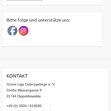
e
i
t
Bitte folge und unterstütze uns:
r
a
g
s
a
r
c
h
i
KONTAKT
v
Grüne Liga Osterzgebirge e. V.
Große Wassergasse 9
01744 Dippoldiswalde
+49 (0) 3504 / 618585