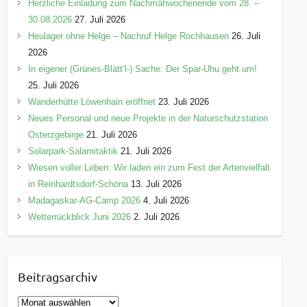
Herzliche Einladung zum Nachmähwochenende vom 28. –
30.08.2026
27. Juli 2026
Heulager ohne Helge – Nachruf Helge Rochhausen
26. Juli
2026
In eigener (Grünes-Blätt’l-) Sache: Der Spar-Uhu geht um!
25. Juli 2026
Wanderhütte Löwenhain eröffnet
23. Juli 2026
Neues Personal und neue Projekte in der Naturschutzstation
Osterzgebirge
21. Juli 2026
Solarpark-Salamitaktik
21. Juli 2026
Wiesen voller Leben: Wir laden ein zum Fest der Artenvielfalt
in Reinhardtsdorf-Schöna
13. Juli 2026
Madagaskar-AG-Camp 2026
4. Juli 2026
Wetterrückblick Juni 2026
2. Juli 2026
Beitragsarchiv
B