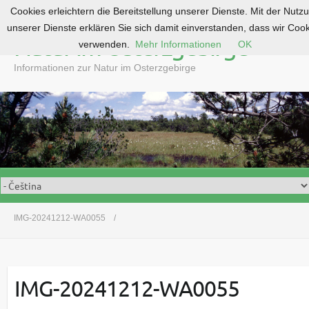
Cookies erleichtern die Bereitstellung unserer Dienste. Mit der Nutz
S
unserer Dienste erklären Sie sich damit einverstanden, dass wir Coo
k
Natur im Osterzgebirge
verwenden.
Mehr Informationen
OK
i
p
Informationen zur Natur im Osterzgebirge
t
o
c
o
n
t
e
n
t
IMG-20241212-WA0055
IMG-20241212-WA0055