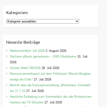
Kategorien
K
a
t
e
Neueste Beiträge
g
o
Wetterrückblick Juli 2026
2. August 2026
r
Sachsen pflanzt gemeinsam – 1000 Obstbäume
31. Juli
i
2026
e
Grünes Blätt’l 08/2026
28. Juli 2026
n
Ressourcenverbrauch auf dem Prüfstand: Wieviel Bergbau
erträgt die Erde?
27. Juli 2026
Bericht über die Konzeptvorstellung „Wetterhaus Zinnwald“
am 17.7.26
27. Juli 2026
Herzliche Einladung zum Sommerfest des der Botanischen
Gartens der TU Dresden
27. Juli 2026