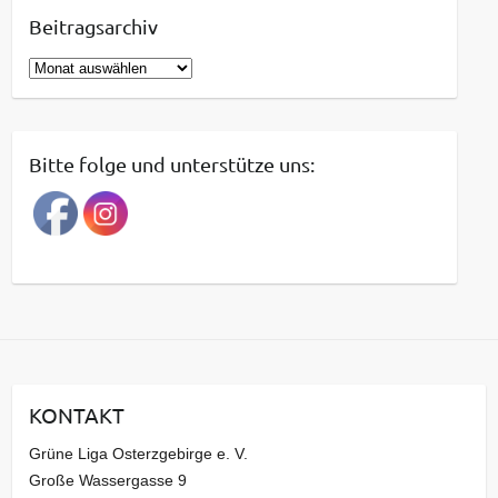
Beitragsarchiv
B
e
i
t
Bitte folge und unterstütze uns:
r
a
g
s
a
r
c
h
i
KONTAKT
v
Grüne Liga Osterzgebirge e. V.
Große Wassergasse 9