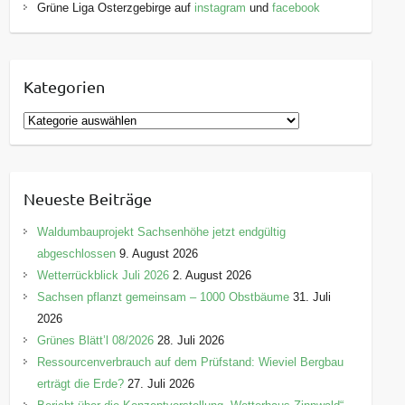
Grüne Liga Osterzgebirge auf
instagram
und
facebook
Kategorien
K
a
t
e
Neueste Beiträge
g
o
Waldumbauprojekt Sachsenhöhe jetzt endgültig
r
abgeschlossen
9. August 2026
i
Wetterrückblick Juli 2026
2. August 2026
e
Sachsen pflanzt gemeinsam – 1000 Obstbäume
31. Juli
n
2026
Grünes Blätt’l 08/2026
28. Juli 2026
Ressourcenverbrauch auf dem Prüfstand: Wieviel Bergbau
erträgt die Erde?
27. Juli 2026