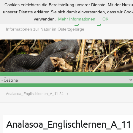
Cookies erleichtern die Bereitstellung unserer Dienste. Mit der Nutz
S
unserer Dienste erklären Sie sich damit einverstanden, dass wir Coo
k
Natur im Osterzgebirge
verwenden.
Mehr Informationen
OK
i
p
Informationen zur Natur im Osterzgebirge
t
o
c
o
n
t
e
n
t
Analasoa_Englischlernen_A_11-24
Analasoa_Englischlernen_A_11