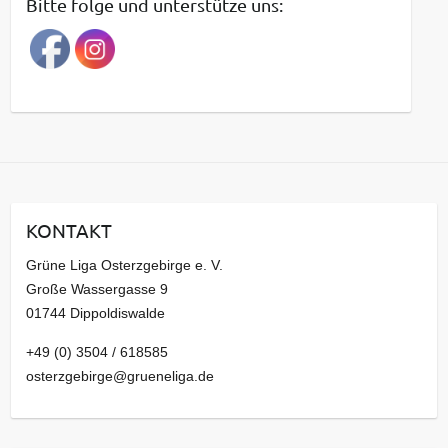
Bitte folge und unterstütze uns:
r
a
g
s
a
r
c
h
i
KONTAKT
v
Grüne Liga Osterzgebirge e. V.
Große Wassergasse 9
01744 Dippoldiswalde
+49 (0) 3504 / 618585
osterzgebirge@grueneliga.de