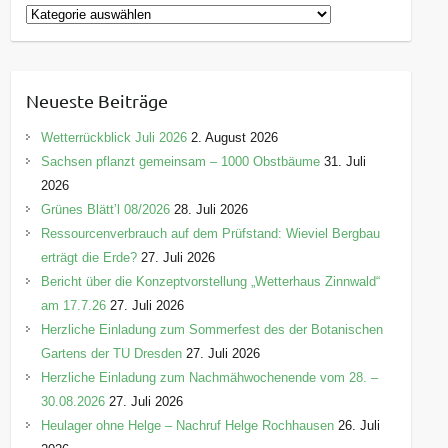
K
a
t
e
Neueste Beiträge
g
o
Wetterrückblick Juli 2026
2. August 2026
r
Sachsen pflanzt gemeinsam – 1000 Obstbäume
31. Juli
i
2026
e
Grünes Blätt’l 08/2026
28. Juli 2026
n
Ressourcenverbrauch auf dem Prüfstand: Wieviel Bergbau
erträgt die Erde?
27. Juli 2026
Bericht über die Konzeptvorstellung „Wetterhaus Zinnwald“
am 17.7.26
27. Juli 2026
Herzliche Einladung zum Sommerfest des der Botanischen
Gartens der TU Dresden
27. Juli 2026
Herzliche Einladung zum Nachmähwochenende vom 28. –
30.08.2026
27. Juli 2026
Heulager ohne Helge – Nachruf Helge Rochhausen
26. Juli