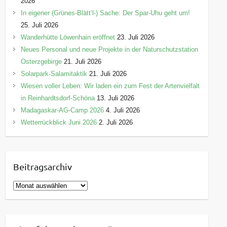
2026
In eigener (Grünes-Blätt’l-) Sache: Der Spar-Uhu geht um!
25. Juli 2026
Wanderhütte Löwenhain eröffnet
23. Juli 2026
Neues Personal und neue Projekte in der Naturschutzstation
Osterzgebirge
21. Juli 2026
Solarpark-Salamitaktik
21. Juli 2026
Wiesen voller Leben: Wir laden ein zum Fest der Artenvielfalt
in Reinhardtsdorf-Schöna
13. Juli 2026
Madagaskar-AG-Camp 2026
4. Juli 2026
Wetterrückblick Juni 2026
2. Juli 2026
Beitragsarchiv
B
e
i
t