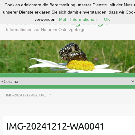
Cookies erleichtern die Bereitstellung unserer Dienste. Mit der Nutz
S
unserer Dienste erklären Sie sich damit einverstanden, dass wir Coo
k
Natur im Osterzgebirge
verwenden.
Mehr Informationen
OK
i
p
Informationen zur Natur im Osterzgebirge
t
o
c
o
n
t
e
n
t
IMG-20241212-WA0041
IMG-20241212-WA0041