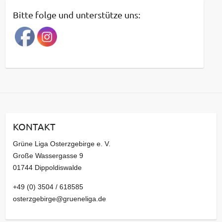
t
Bitte folge und unterstütze uns:
r
a
g
s
a
r
c
h
i
KONTAKT
v
Grüne Liga Osterzgebirge e. V.
Große Wassergasse 9
01744 Dippoldiswalde
+49 (0) 3504 / 618585
osterzgebirge@grueneliga.de