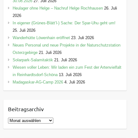
30.08.2026
27. Juli 2026
Heulager ohne Helge – Nachruf Helge Rochhausen
26. Juli
2026
In eigener (Grünes-Blätt’l-) Sache: Der Spar-Uhu geht um!
25. Juli 2026
Wanderhütte Löwenhain eröffnet
23. Juli 2026
Neues Personal und neue Projekte in der Naturschutzstation
Osterzgebirge
21. Juli 2026
Solarpark-Salamitaktik
21. Juli 2026
Wiesen voller Leben: Wir laden ein zum Fest der Artenvielfalt
in Reinhardtsdorf-Schöna
13. Juli 2026
Madagaskar-AG-Camp 2026
4. Juli 2026
Beitragsarchiv
B
e
i