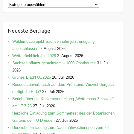
K
a
t
e
Neueste Beiträge
g
o
Waldumbauprojekt Sachsenhöhe jetzt endgültig
r
abgeschlossen
9. August 2026
i
Wetterrückblick Juli 2026
2. August 2026
e
Sachsen pflanzt gemeinsam – 1000 Obstbäume
31. Juli
n
2026
Grünes Blätt’l 08/2026
28. Juli 2026
Ressourcenverbrauch auf dem Prüfstand: Wieviel Bergbau
erträgt die Erde?
27. Juli 2026
Bericht über die Konzeptvorstellung „Wetterhaus Zinnwald“
am 17.7.26
27. Juli 2026
Herzliche Einladung zum Sommerfest des der Botanischen
Gartens der TU Dresden
27. Juli 2026
Herzliche Einladung zum Nachmähwochenende vom 28. –