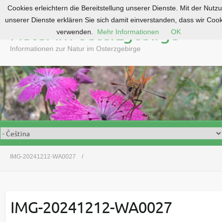
Cookies erleichtern die Bereitstellung unserer Dienste. Mit der Nutz
S
unserer Dienste erklären Sie sich damit einverstanden, dass wir Coo
k
Natur im Osterzgebirge
verwenden.
Mehr Informationen
OK
i
p
Informationen zur Natur im Osterzgebirge
t
o
c
o
n
t
e
n
t
IMG-20241212-WA0027
IMG-20241212-WA0027