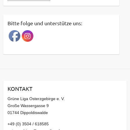
e
i
t
Bitte folge und unterstütze uns:
r
a
g
s
a
r
c
h
i
KONTAKT
v
Grüne Liga Osterzgebirge e. V.
Große Wassergasse 9
01744 Dippoldiswalde
+49 (0) 3504 / 618585