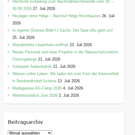
Herzliche Einladung zum Nachmähwochenende vom 28. –
30.08.2026
27. Juli 2026
Heulager ohne Helge – Nachruf Helge Rochhausen
26. Juli
2026
In eigener (Grünes-Blätt’l-) Sache: Der Spar-Uhu geht um!
25. Juli 2026
Wanderhütte Löwenhain eröffnet
23. Juli 2026
Neues Personal und neue Projekte in der Naturschutzstation
Osterzgebirge
21. Juli 2026
Solarpark-Salamitaktik
21. Juli 2026
Wiesen voller Leben: Wir laden ein zum Fest der Artenvielfalt
in Reinhardtsdorf-Schöna
13. Juli 2026
Madagaskar-AG-Camp 2026
4. Juli 2026
Wetterrückblick Juni 2026
2. Juli 2026
Beitragsarchiv
B