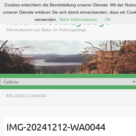
Cookies erleichtern die Bereitstellung unserer Dienste. Mit der Nutz
S
unserer Dienste erklären Sie sich damit einverstanden, dass wir Coo
k
Natur im Osterzgebirge
verwenden.
Mehr Informationen
OK
i
p
Informationen zur Natur im Osterzgebirge
t
o
c
o
n
t
e
n
t
IMG-20241212-WA0044
IMG-20241212-WA0044