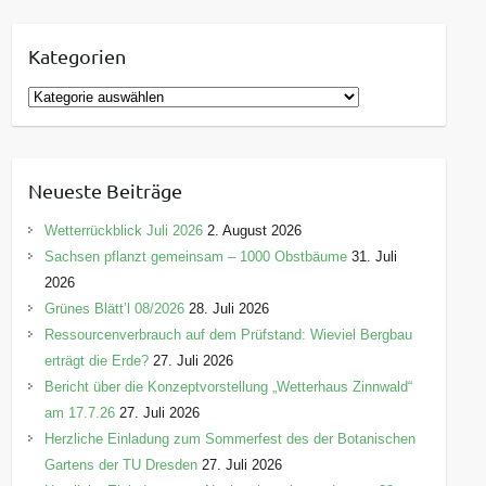
Kategorien
K
a
t
e
Neueste Beiträge
g
o
Wetterrückblick Juli 2026
2. August 2026
r
Sachsen pflanzt gemeinsam – 1000 Obstbäume
31. Juli
i
2026
e
Grünes Blätt’l 08/2026
28. Juli 2026
n
Ressourcenverbrauch auf dem Prüfstand: Wieviel Bergbau
erträgt die Erde?
27. Juli 2026
Bericht über die Konzeptvorstellung „Wetterhaus Zinnwald“
am 17.7.26
27. Juli 2026
Herzliche Einladung zum Sommerfest des der Botanischen
Gartens der TU Dresden
27. Juli 2026