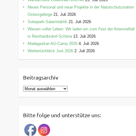
Neues Personal und neue Projekte in der Naturschutzstation
Osterzgebirge
21. Juli 2026
Solarpark-Salamitaktik
21. Juli 2026
Wiesen voller Leben: Wir laden ein zum Fest der Artenvielfalt
in Reinhardtsdorf-Schöna
13. Juli 2026
Madagaskar-AG-Camp 2026
4. Juli 2026
Wetterrückblick Juni 2026
2. Juli 2026
Beitragsarchiv
B
e
i
t
Bitte folge und unterstütze uns:
r
a
g