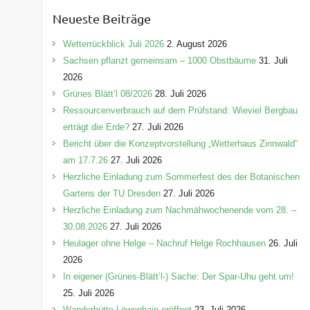
e
Neueste Beiträge
g
o
Wetterrückblick Juli 2026
2. August 2026
r
Sachsen pflanzt gemeinsam – 1000 Obstbäume
31. Juli
i
2026
e
Grünes Blätt’l 08/2026
28. Juli 2026
n
Ressourcenverbrauch auf dem Prüfstand: Wieviel Bergbau
erträgt die Erde?
27. Juli 2026
Bericht über die Konzeptvorstellung „Wetterhaus Zinnwald“
am 17.7.26
27. Juli 2026
Herzliche Einladung zum Sommerfest des der Botanischen
Gartens der TU Dresden
27. Juli 2026
Herzliche Einladung zum Nachmähwochenende vom 28. –
30.08.2026
27. Juli 2026
Heulager ohne Helge – Nachruf Helge Rochhausen
26. Juli
2026
In eigener (Grünes-Blätt’l-) Sache: Der Spar-Uhu geht um!
25. Juli 2026
Wanderhütte Löwenhain eröffnet
23. Juli 2026