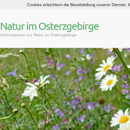
Cookies erleichtern die Bereitstellung unserer Dienste.
S
k
i
Natur im Osterzgebirge
p
t
Informationen zur Natur im Osterzgebirge
o
c
o
n
t
e
n
t