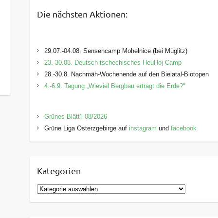
Die nächsten Aktionen:
29.07.-04.08. Sensencamp Mohelnice (bei Müglitz)
23.-30.08. Deutsch-tschechisches HeuHoj-Camp
28.-30.8. Nachmäh-Wochenende auf den Bielatal-Biotopen
4.-6.9. Tagung „Wieviel Bergbau erträgt die Erde?“
Grünes Blätt’l 08/2026
Grüne Liga Osterzgebirge auf
instagram
und
facebook
Kategorien
K
a
t