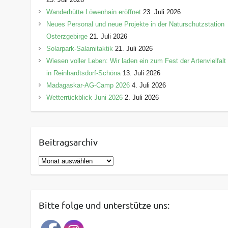
Wanderhütte Löwenhain eröffnet
23. Juli 2026
Neues Personal und neue Projekte in der Naturschutzstation
Osterzgebirge
21. Juli 2026
Solarpark-Salamitaktik
21. Juli 2026
Wiesen voller Leben: Wir laden ein zum Fest der Artenvielfalt
in Reinhardtsdorf-Schöna
13. Juli 2026
Madagaskar-AG-Camp 2026
4. Juli 2026
Wetterrückblick Juni 2026
2. Juli 2026
Beitragsarchiv
B
e
i
t
Bitte folge und unterstütze uns:
r
a