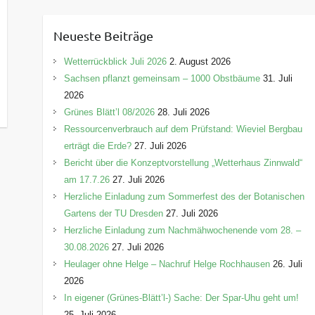
t
e
Neueste Beiträge
g
o
Wetterrückblick Juli 2026
2. August 2026
r
Sachsen pflanzt gemeinsam – 1000 Obstbäume
31. Juli
i
2026
e
Grünes Blätt’l 08/2026
28. Juli 2026
n
Ressourcenverbrauch auf dem Prüfstand: Wieviel Bergbau
erträgt die Erde?
27. Juli 2026
Bericht über die Konzeptvorstellung „Wetterhaus Zinnwald“
am 17.7.26
27. Juli 2026
Herzliche Einladung zum Sommerfest des der Botanischen
Gartens der TU Dresden
27. Juli 2026
Herzliche Einladung zum Nachmähwochenende vom 28. –
30.08.2026
27. Juli 2026
Heulager ohne Helge – Nachruf Helge Rochhausen
26. Juli
2026
In eigener (Grünes-Blätt’l-) Sache: Der Spar-Uhu geht um!
25. Juli 2026