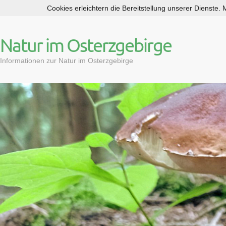
Cookies erleichtern die Bereitstellung unserer Dienste.
S
k
i
Natur im Osterzgebirge
p
t
Informationen zur Natur im Osterzgebirge
o
c
o
n
t
e
n
t