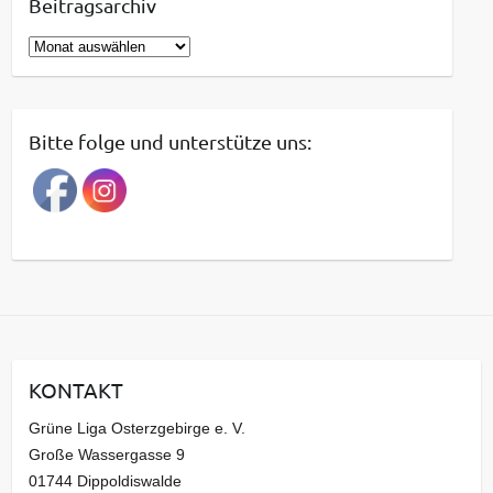
Beitragsarchiv
B
e
i
t
Bitte folge und unterstütze uns:
r
a
g
s
a
r
c
h
i
KONTAKT
v
Grüne Liga Osterzgebirge e. V.
Große Wassergasse 9
01744 Dippoldiswalde