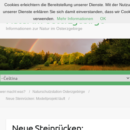
Cookies erleichtern die Bereitstellung unserer Dienste. Mit der Nutz
S
unserer Dienste erklären Sie sich damit einverstanden, dass wir Coo
k
Natur im Osterzgebirge
verwenden.
Mehr Informationen
OK
i
p
Informationen zur Natur im Osterzgebirge
t
o
c
o
n
t
e
n
t
wer macht was?
Naturschutzstation Osterzgebirge
Neue Steinrücken: Modellprojekt läuft
Neue Steinrücken: