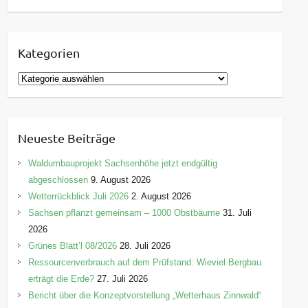
Kategorien
K
a
t
e
Neueste Beiträge
g
o
Waldumbauprojekt Sachsenhöhe jetzt endgültig
r
abgeschlossen
9. August 2026
i
Wetterrückblick Juli 2026
2. August 2026
e
Sachsen pflanzt gemeinsam – 1000 Obstbäume
31. Juli
n
2026
Grünes Blätt’l 08/2026
28. Juli 2026
Ressourcenverbrauch auf dem Prüfstand: Wieviel Bergbau
erträgt die Erde?
27. Juli 2026
Bericht über die Konzeptvorstellung „Wetterhaus Zinnwald“