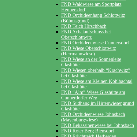
FND Waldwiese am Sportplatz
Hennersdorf
FND Orchideenhang Schlottwitz
(Böhmsgrund)
FND Teich Hirschbach
FND Achataufschluss bei
Oberschlottwitz
FND Orchideenwiese Cunnersdorf
FND Wiese Oberschlottwitz
(Herrmannwiese)
FND Wiese an der Sonnenleite
Glashütte
FND Wiesen oberhalb “Krachwitz”
bei Glashütte
FND Wiese am Kleinen Kohlbachtal
bei Glashütte
FND “Alm”-Wiese Glashütte am
Cunnerdorfer Weg
FND Südhang im Hirtenwiesengrund
Glashütte
FND Orchideenwiese Johnsbach
(Mayenburgwiese)
FND Bekassinenwiese bei Johnsbach
FND Roter Berg Biensdorf
FND Erlichtteich Herbergen