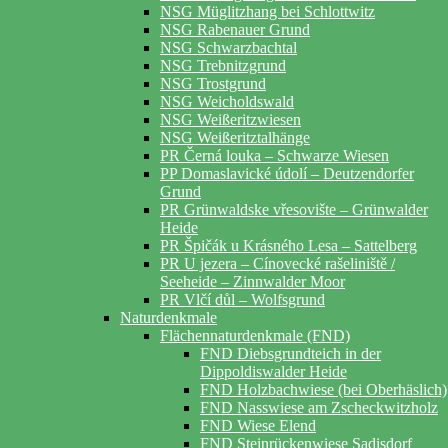
NSG Müglitzhang bei Schlottwitz
NSG Rabenauer Grund
NSG Schwarzbachtal
NSG Trebnitzgrund
NSG Trostgrund
NSG Weicholdswald
NSG Weißeritzwiesen
NSG Weißeritztalhänge
PR Černá louka – Schwarze Wiesen
PP Domaslavické údolí – Deutzendorfer
Grund
PR Grünwaldske vřesovište – Grünwalder
Heide
PR Špičák u Krásného Lesa – Sattelberg
PR U jezera – Cínovecké rašeliniště /
Seeheide – Zinnwalder Moor
PR Vlčí důl – Wolfsgrund
Naturdenkmale
Flächennaturdenkmale (FND)
FND Diebsgrundteich in der
Dippoldiswalder Heide
FND Holzbachwiese (bei Oberhäslich)
FND Nasswiese am Zscheckwitzholz
FND Wiese Elend
FND Steinrückenwiese Sadisdorf