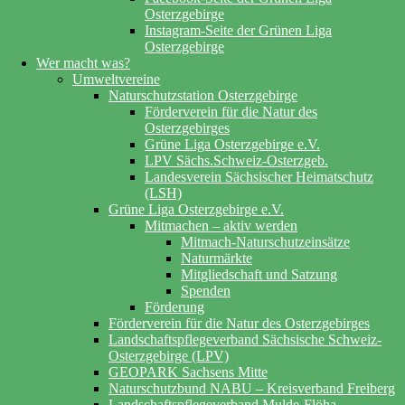
Osterzgebirge
Instagram-Seite der Grünen Liga
Osterzgebirge
Wer macht was?
Umweltvereine
Naturschutzstation Osterzgebirge
Förderverein für die Natur des
Osterzgebirges
Grüne Liga Osterzgebirge e.V.
LPV Sächs.Schweiz-Osterzgeb.
Landesverein Sächsischer Heimatschutz
(LSH)
Grüne Liga Osterzgebirge e.V.
Mitmachen – aktiv werden
Mitmach-Naturschutzeinsätze
Naturmärkte
Mitgliedschaft und Satzung
Spenden
Förderung
Förderverein für die Natur des Osterzgebirges
Landschaftspflegeverband Sächsische Schweiz-
Osterzgebirge (LPV)
GEOPARK Sachsens Mitte
Naturschutzbund NABU – Kreisverband Freiberg
Landschaftspflegeverband Mulde-Flöha