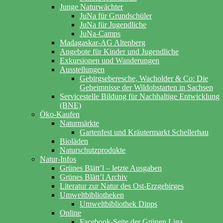
Junge Naturwächter
JuNa für Grundschüler
JuNa für Jugendliche
JuNa-Camps
Madagaskar-AG Altenberg
Angebote für Kinder und Jugendliche
Exkursionen und Wanderungen
Ausstellungen
Gebirgseberesche, Wacholder & Co: Die
Geheimnisse der Wildobstarten in Sachsen
Servicestelle Bildung für Nachhaltige Entwicklung
(BNE)
Öko-Kaufen
Naturmärkte
Gartenfest und Kräutermarkt Schellerhau
Bioläden
Naturschutzprodukte
Natur-Infos
Grünes Blätt’l – letzte Ausgaben
Grünes Blätt’l Archiv
Literatur zur Natur des Ost-Erzgebirges
Umweltbibliotheken
Umweltbibliothek Dipps
Online
Facebook-Seite der Grünen Liga