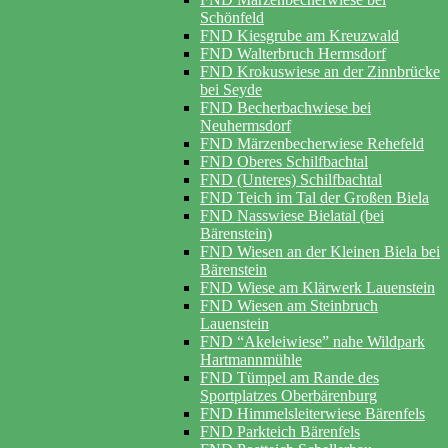
Schönfeld
FND Kiesgrube am Kreuzwald
FND Walterbruch Hermsdorf
FND Krokuswiese an der Zinnbrücke
bei Seyde
FND Becherbachwiese bei
Neuhermsdorf
FND Märzenbecherwiese Rehefeld
FND Oberes Schilfbachtal
FND (Unteres) Schilfbachtal
FND Teich im Tal der Großen Biela
FND Nasswiese Bielatal (bei
Bärenstein)
FND Wiesen an der Kleinen Biela bei
Bärenstein
FND Wiese am Klärwerk Lauenstein
FND Wiesen am Steinbruch
Lauenstein
FND “Akeleiwiese” nahe Wildpark
Hartmannmühle
FND Tümpel am Rande des
Sportplatzes Oberbärenburg
FND Himmelsleiterwiese Bärenfels
FND Parkteich Bärenfels