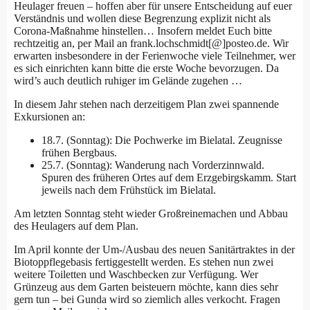
Heulager freuen – hoffen aber für unsere Entscheidung auf euer
Verständnis und wollen diese Begrenzung explizit nicht als
Corona-Maßnahme hinstellen… Insofern meldet Euch bitte
rechtzeitig an, per Mail an frank.lochschmidt[@]posteo.de. Wir
erwarten insbesondere in der Ferienwoche viele Teilnehmer, wer
es sich einrichten kann bitte die erste Woche bevorzugen. Da
wird’s auch deutlich ruhiger im Gelände zugehen …
In diesem Jahr stehen nach derzeitigem Plan zwei spannende
Exkursionen an:
18.7. (Sonntag): Die Pochwerke im Bielatal. Zeugnisse
frühen Bergbaus.
25.7. (Sonntag): Wanderung nach Vorderzinnwald.
Spuren des früheren Ortes auf dem Erzgebirgskamm. Start
jeweils nach dem Frühstück im Bielatal.
Am letzten Sonntag steht wieder Großreinemachen und Abbau
des Heulagers auf dem Plan.
Im April konnte der Um-/Ausbau des neuen Sanitärtraktes in der
Biotoppflegebasis fertiggestellt werden. Es stehen nun zwei
weitere Toiletten und Waschbecken zur Verfügung. Wer
Grünzeug aus dem Garten beisteuern möchte, kann dies sehr
gern tun – bei Gunda wird so ziemlich alles verkocht. Fragen