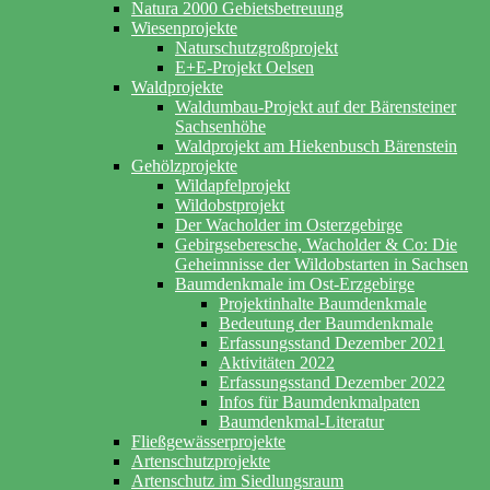
Natura 2000 Gebietsbetreuung
Wiesenprojekte
Naturschutzgroßprojekt
E+E-Projekt Oelsen
Waldprojekte
Waldumbau-Projekt auf der Bärensteiner
Sachsenhöhe
Waldprojekt am Hiekenbusch Bärenstein
Gehölzprojekte
Wildapfelprojekt
Wildobstprojekt
Der Wacholder im Osterzgebirge
Gebirgseberesche, Wacholder & Co: Die
Geheimnisse der Wildobstarten in Sachsen
Baumdenkmale im Ost-Erzgebirge
Projektinhalte Baumdenkmale
Bedeutung der Baumdenkmale
Erfassungsstand Dezember 2021
Aktivitäten 2022
Erfassungsstand Dezember 2022
Infos für Baumdenkmalpaten
Baumdenkmal-Literatur
Fließgewässerprojekte
Artenschutzprojekte
Artenschutz im Siedlungsraum