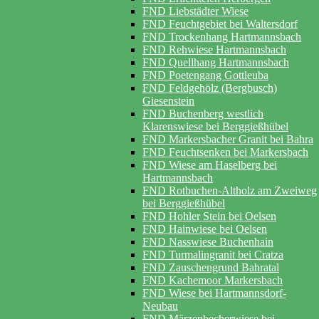
FND Liebstädter Wiese
FND Feuchtgebiet bei Waltersdorf
FND Trockenhang Hartmannsbach
FND Rehwiese Hartmannsbach
FND Quellhang Hartmannsbach
FND Poetengang Gottleuba
FND Feldgehölz (Bergbusch)
Giesenstein
FND Buchenberg westlich
Klarenswiese bei Berggießhübel
FND Markersbacher Granit bei Bahra
FND Feuchtsenken bei Markersbach
FND Wiese am Haselberg bei
Hartmannsbach
FND Rotbuchen-Altholz am Zweiweg
bei Berggießhübel
FND Hohler Stein bei Oelsen
FND Hainwiese bei Oelsen
FND Nasswiese Buchenhain
FND Turmalingranit bei Cratza
FND Zauschengrund Bahratal
FND Kachemoor Markersbach
FND Wiese bei Hartmannsdorf-
Neubau
FND Märzenbecherwiese bei