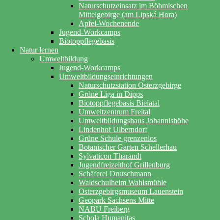
Naturschutzeinsatz im Böhmischen
Mittelgebirge (am Lipská Hora)
Apfel-Wochenende
Jugend-Workcamps
Biotoppflegebasis
Natur lernen
Umweltbildung
Jugend-Workcamps
Umweltbildungseinrichtungen
Naturschutzstation Osterzgebirge
Grüne Liga in Dipps
Biotoppflegebasis Bielatal
Umweltzentrum Freital
Umweltbildungshaus Johannishöhe
Lindenhof Ulberndorf
Grüne Schule grenzenlos
Botanischer Garten Schellerhau
Sylvaticon Tharandt
Jugendfreizeithof Grillenburg
Schäferei Drutschmann
Waldschulheim Wahlsmühle
Osterzgebirgsmuseum Lauenstein
Geopark Sachsens Mitte
NABU Freiberg
Schola Humanitas