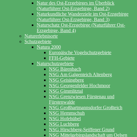
Natur des Ost-Erzgebirges im Überblick
(Naturführer Ost-Erzgebirge, Band 2)
Naturkundliche Wanderziele im Ost-Erzgebirge
(Naturführer Ost-Erzgebirge, Band 3)
Naturschatz Ost-Erzgebirge (Naturführer Ost-
Erzgebirge, Band 4)
Naturerlebnisorte
Schutzgebiete
Natura 2000
Europäische Vogelschutzgebiete
FFH-Gebiete
Naturschutzgebiete
NSG Bärenbach
NSG Am Galgenteich Altenberg
NSG Geisingberg
NSG Georgenfelder Hochmoor
NSG Gimmlitztal
NSG Grenzwiesen Fürstenau und
Fürstenwalde
NSG Großhartmannsdorfer Großteich
NSG Hemmschuh
NSG Hofehübel
NSG Luchberg
NSG Hirschberg-Seiffener Grund
NSG Mittelgebirgslandschaft um Oelsen