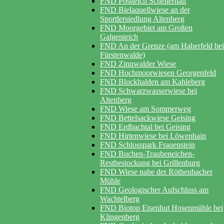
FND Postteich Schellerhau
FND Bielaquellwiese an der
Sportlersiedlung Altenberg
FND Moorgebiet am Großen
Galgenteich
FND An der Grenze (am Haberfeld bei
Fürstenwalde)
FND Zinnwalder Wiese
FND Hochmoorwiesen Georgenfeld
FND Blockhalden am Kahleberg
FND Schwarzwasserwiese bei
Altenberg
FND Wiese am Sommerweg
FND Bettelsackwiese Geising
FND Erdbachtal bei Geising
FND Hirtenwiese bei Löwenhain
FND Schlosspark Frauenstein
FND Buchen-Traubeneichen-
Restbestockung bei Grillenburg
FND Wiese nahe der Röthenbacher
Mühle
FND Geologischer Aufschluss am
Wachtelberg
FND Biotop Eisenhut Hosenmühle bei
Klingenberg