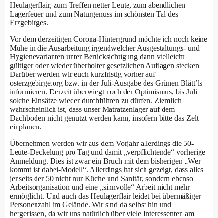
Heulagerflair, zum Treffen netter Leute, zum abendlichen
Lagerfeuer und zum Naturgenuss im schönsten Tal des
Erzgebirges.
Vor dem derzeitigen Corona-Hintergrund möchte ich noch keine
Mühe in die Ausarbeitung irgendwelcher Ausgestaltungs- und
Hygienevarianten unter Berücksichtigung dann vielleicht
gültiger oder wieder überholter gesetzlichen Auflagen stecken.
Darüber werden wir euch kurzfristig vorher auf
osterzgebirge.org bzw. in der Juli-Ausgabe des Grünen Blätt’ls
informieren. Derzeit überwiegt noch der Optimismus, bis Juli
solche Einsätze wieder durchführen zu dürfen. Ziemlich
wahrscheinlich ist, dass unser Matratzenlager auf dem
Dachboden nicht genutzt werden kann, insofern bitte das Zelt
einplanen.
Übernehmen werden wir aus dem Vorjahr allerdings die 50-
Leute-Deckelung pro Tag und damit „verpflichtende“ vorherige
Anmeldung. Dies ist zwar ein Bruch mit dem bisherigen „Wer
kommt ist dabei-Modell“. Allerdings hat sich gezeigt, dass alles
jenseits der 50 nicht nur Küche und Sanitär, sondern ebenso
Arbeitsorganisation und eine „sinnvolle“ Arbeit nicht mehr
ermöglicht. Und auch das Heulagerflair leidet bei übermäßiger
Personenzahl im Gelände. Wir sind da selbst hin und
hergerissen, da wir uns natürlich über viele Interessenten am