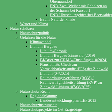
Obernaundorf
FND Zwei Weiher mit Gehölzen an
der Schanze bei Karsdorf
FND Uhuschutzgebiet (bei Beerwalde)
Baum-Naturdenkmale
Wetter und Klima
Natur schützen
Naturschutzpolitik
Gefahren für die Natur
Klimawandel
Lithium-Bergbau
Lithium-Chronik
Lithium-Bergbau Zinnwald (2019)
BI-Brief zur CRMA-Einstufung (10/2024)
Plausibilitäts-Check zur
Vormachbarkeitsstudie (PFS) der Zinnwald
Lithium (04/2025)
Raumordnungsverfahren (ROV) /
Raumverträglichkeitsprüfung (RVP) zu
Zinnwald Lithium (07-08/2025)
Naturschutz-Recht
Regionalplanung
Landesentwicklungsplan LEP 2013
Naturschutzinstrumente
Naturschutzprojekte im Ost-Erzgebirge