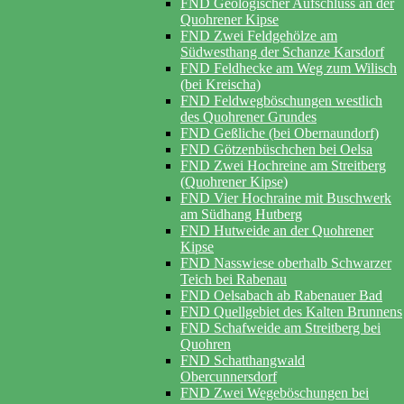
FND Geologischer Aufschluss an der
Quohrener Kipse
FND Zwei Feldgehölze am
Südwesthang der Schanze Karsdorf
FND Feldhecke am Weg zum Wilisch
(bei Kreischa)
FND Feldwegböschungen westlich
des Quohrener Grundes
FND Geßliche (bei Obernaundorf)
FND Götzenbüschchen bei Oelsa
FND Zwei Hochreine am Streitberg
(Quohrener Kipse)
FND Vier Hochraine mit Buschwerk
am Südhang Hutberg
FND Hutweide an der Quohrener
Kipse
FND Nasswiese oberhalb Schwarzer
Teich bei Rabenau
FND Oelsabach ab Rabenauer Bad
FND Quellgebiet des Kalten Brunnens
FND Schafweide am Streitberg bei
Quohren
FND Schatthangwald
Obercunnersdorf
FND Zwei Wegeböschungen bei