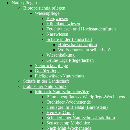
Natur pflegen
Biotope richtig pflegen
Wiesenpflege
Bergwiesen
Hügellandswiesen
Feuchtwiesen und Hochstaudenfluren
Nasswiesen
Schafe in der Landschaft
Hüteschafkonzeption
Wolfsschutzzaun selber bau’n
Wiesenkalkung
Grüne Liga Pflegeflächen
Steinrückenpflege
Gehölzpflege
Fließgewässer-Naturschutz
Schafe in der Landschaft
praktischer Naturschutz
Mitmach-Naturschutzeinsätze
Bäumchenpflanz- / Waldpflege-Wochenende
Orchideen-Wochenende
Heulager im Bielatal (Bärenstein)
HeuHoj-Camp
Schellerhauer Naturschutz-Praktikum
Sensencamp Mohelnice
Nach-Mäh-Wochenende