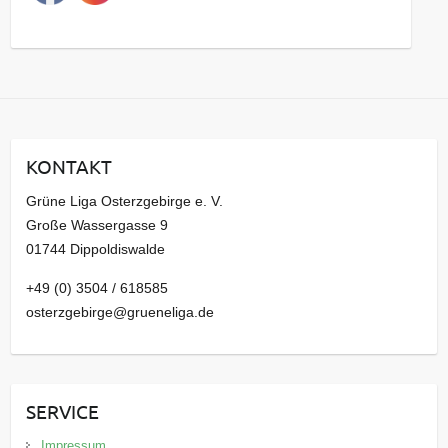
s
a
r
c
h
i
KONTAKT
v
Grüne Liga Osterzgebirge e. V.
Große Wassergasse 9
01744 Dippoldiswalde
+49 (0) 3504 / 618585
osterzgebirge@grueneliga.de
SERVICE
Impressum