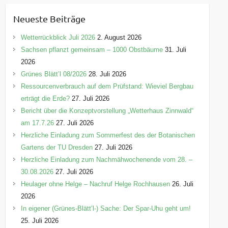
e
Neueste Beiträge
g
o
Wetterrückblick Juli 2026
2. August 2026
r
Sachsen pflanzt gemeinsam – 1000 Obstbäume
31. Juli
i
2026
e
Grünes Blätt’l 08/2026
28. Juli 2026
n
Ressourcenverbrauch auf dem Prüfstand: Wieviel Bergbau
erträgt die Erde?
27. Juli 2026
Bericht über die Konzeptvorstellung „Wetterhaus Zinnwald“
am 17.7.26
27. Juli 2026
Herzliche Einladung zum Sommerfest des der Botanischen
Gartens der TU Dresden
27. Juli 2026
Herzliche Einladung zum Nachmähwochenende vom 28. –
30.08.2026
27. Juli 2026
Heulager ohne Helge – Nachruf Helge Rochhausen
26. Juli
2026
In eigener (Grünes-Blätt’l-) Sache: Der Spar-Uhu geht um!
25. Juli 2026