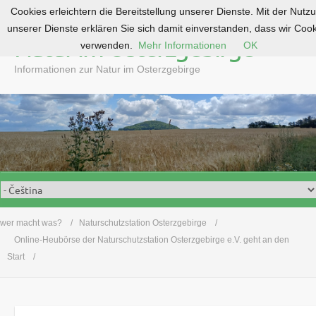
Cookies erleichtern die Bereitstellung unserer Dienste. Mit der Nutz
S
unserer Dienste erklären Sie sich damit einverstanden, dass wir Coo
k
Natur im Osterzgebirge
verwenden.
Mehr Informationen
OK
i
p
Informationen zur Natur im Osterzgebirge
t
o
c
o
n
t
e
n
t
wer macht was?
Naturschutzstation Osterzgebirge
Online-Heubörse der Naturschutzstation Osterzgebirge e.V. geht an den
Start