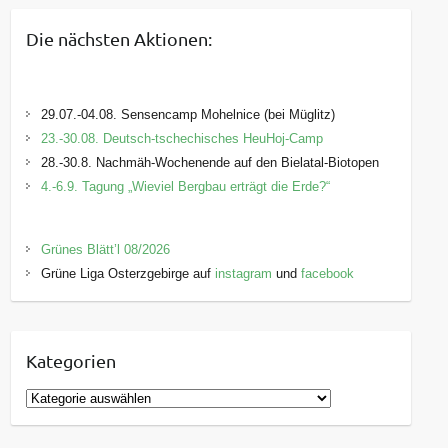
Die nächsten Aktionen:
29.07.-04.08. Sensencamp Mohelnice (bei Müglitz)
23.-30.08. Deutsch-tschechisches HeuHoj-Camp
28.-30.8. Nachmäh-Wochenende auf den Bielatal-Biotopen
4.-6.9. Tagung „Wieviel Bergbau erträgt die Erde?“
Grünes Blätt’l 08/2026
Grüne Liga Osterzgebirge auf
instagram
und
facebook
Kategorien
K
a
t