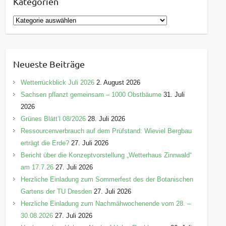
Kategorien
K
a
t
e
Neueste Beiträge
g
o
Wetterrückblick Juli 2026
2. August 2026
r
Sachsen pflanzt gemeinsam – 1000 Obstbäume
31. Juli
i
2026
e
Grünes Blätt’l 08/2026
28. Juli 2026
n
Ressourcenverbrauch auf dem Prüfstand: Wieviel Bergbau
erträgt die Erde?
27. Juli 2026
Bericht über die Konzeptvorstellung „Wetterhaus Zinnwald“
am 17.7.26
27. Juli 2026
Herzliche Einladung zum Sommerfest des der Botanischen
Gartens der TU Dresden
27. Juli 2026
Herzliche Einladung zum Nachmähwochenende vom 28. –
30.08.2026
27. Juli 2026