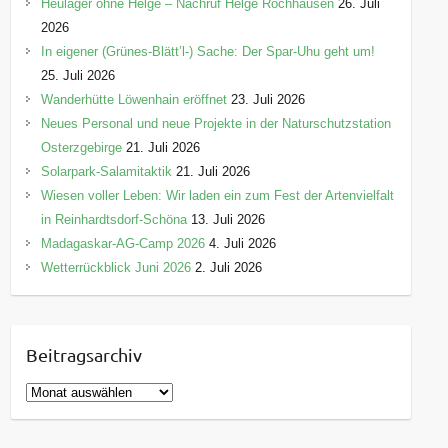
Heulager ohne Helge – Nachruf Helge Rochhausen
26. Juli
2026
In eigener (Grünes-Blätt’l-) Sache: Der Spar-Uhu geht um!
25. Juli 2026
Wanderhütte Löwenhain eröffnet
23. Juli 2026
Neues Personal und neue Projekte in der Naturschutzstation
Osterzgebirge
21. Juli 2026
Solarpark-Salamitaktik
21. Juli 2026
Wiesen voller Leben: Wir laden ein zum Fest der Artenvielfalt
in Reinhardtsdorf-Schöna
13. Juli 2026
Madagaskar-AG-Camp 2026
4. Juli 2026
Wetterrückblick Juni 2026
2. Juli 2026
Beitragsarchiv
B
e
i