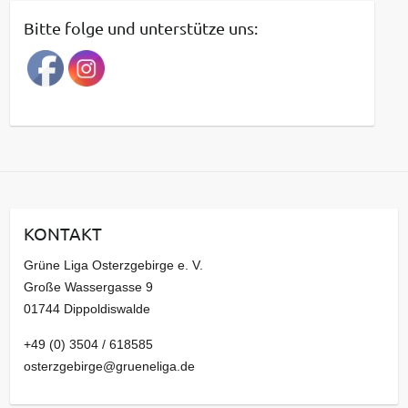
t
Bitte folge und unterstütze uns:
r
a
g
s
a
r
c
h
i
KONTAKT
v
Grüne Liga Osterzgebirge e. V.
Große Wassergasse 9
01744 Dippoldiswalde
+49 (0) 3504 / 618585
osterzgebirge@grueneliga.de