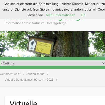
Cookies erleichtern die Bereitstellung unserer Dienste. Mit der Nutz
S
unserer Dienste erklären Sie sich damit einverstanden, dass wir Coo
k
Natur im Osterzgebirge
verwenden.
Mehr Informationen
OK
i
p
Informationen zur Natur im Osterzgebirge
t
o
c
o
n
t
e
n
t
wer macht was?
Johannishöhe
Virtuelle Saatguttauschbörsen in 2021
Virtuelle