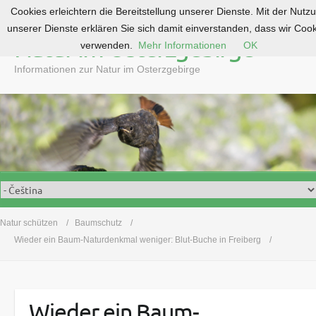
Cookies erleichtern die Bereitstellung unserer Dienste. Mit der Nutz
S
unserer Dienste erklären Sie sich damit einverstanden, dass wir Coo
k
Natur im Osterzgebirge
verwenden.
Mehr Informationen
OK
i
p
Informationen zur Natur im Osterzgebirge
t
o
c
o
n
t
e
n
t
Natur schützen
Baumschutz
Wieder ein Baum-Naturdenkmal weniger: Blut-Buche in Freiberg
Wieder ein Baum-