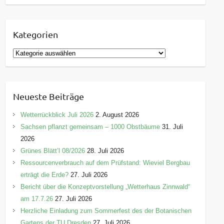
Kategorien
K
a
t
e
Neueste Beiträge
g
o
Wetterrückblick Juli 2026
2. August 2026
r
Sachsen pflanzt gemeinsam – 1000 Obstbäume
31. Juli
i
2026
e
Grünes Blätt’l 08/2026
28. Juli 2026
n
Ressourcenverbrauch auf dem Prüfstand: Wieviel Bergbau
erträgt die Erde?
27. Juli 2026
Bericht über die Konzeptvorstellung „Wetterhaus Zinnwald“
am 17.7.26
27. Juli 2026
Herzliche Einladung zum Sommerfest des der Botanischen
Gartens der TU Dresden
27. Juli 2026