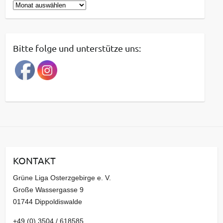
B
e
i
t
Bitte folge und unterstütze uns:
r
a
g
s
a
r
c
h
i
KONTAKT
v
Grüne Liga Osterzgebirge e. V.
Große Wassergasse 9
01744 Dippoldiswalde
+49 (0) 3504 / 618585