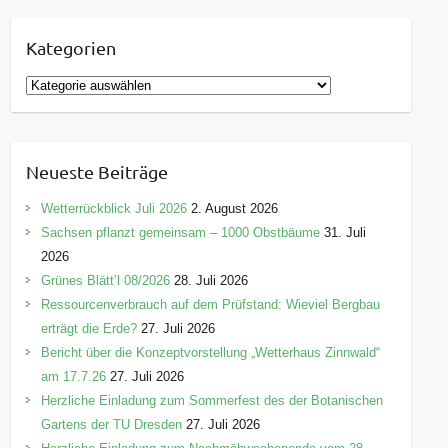
Kategorien
K
a
t
e
Neueste Beiträge
g
o
Wetterrückblick Juli 2026
2. August 2026
r
Sachsen pflanzt gemeinsam – 1000 Obstbäume
31. Juli
i
2026
e
Grünes Blätt’l 08/2026
28. Juli 2026
n
Ressourcenverbrauch auf dem Prüfstand: Wieviel Bergbau
erträgt die Erde?
27. Juli 2026
Bericht über die Konzeptvorstellung „Wetterhaus Zinnwald“
am 17.7.26
27. Juli 2026
Herzliche Einladung zum Sommerfest des der Botanischen
Gartens der TU Dresden
27. Juli 2026