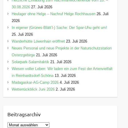
Herzliche Einladung zum Nachmähwochenende vom 28. –
30.08.2026
27. Juli 2026
Heulager ohne Helge – Nachruf Helge Rochhausen
26. Juli
2026
In eigener (Grünes-Blätt’l-) Sache: Der Spar-Uhu geht um!
25. Juli 2026
Wanderhütte Löwenhain eröffnet
23. Juli 2026
Neues Personal und neue Projekte in der Naturschutzstation
Osterzgebirge
21. Juli 2026
Solarpark-Salamitaktik
21. Juli 2026
Wiesen voller Leben: Wir laden ein zum Fest der Artenvielfalt
in Reinhardtsdorf-Schöna
13. Juli 2026
Madagaskar-AG-Camp 2026
4. Juli 2026
Wetterrückblick Juni 2026
2. Juli 2026
Beitragsarchiv
B