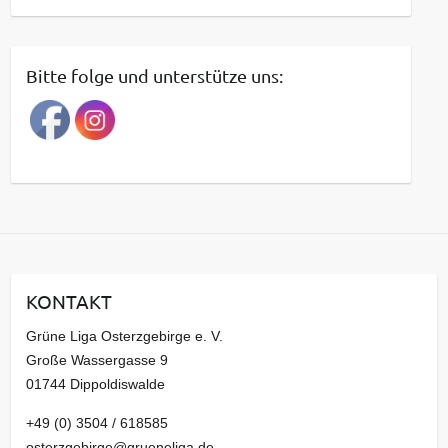
e
i
t
Bitte folge und unterstütze uns:
r
a
g
s
a
r
c
h
i
KONTAKT
v
Grüne Liga Osterzgebirge e. V.
Große Wassergasse 9
01744 Dippoldiswalde
+49 (0) 3504 / 618585
osterzgebirge@grueneliga.de