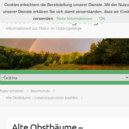
Cookies erleichtern die Bereitstellung unserer Dienste. Mit der Nutz
S
unserer Dienste erklären Sie sich damit einverstanden, dass wir Coo
k
Natur im Osterzgebirge
verwenden.
Mehr Informationen
OK
i
p
Informationen zur Natur im Osterzgebirge
t
o
c
o
n
t
e
n
t
Natur schützen
Baumschutz
Alte Obstbäume – Lebensraum vieler Insekten
Alte Obstbäume –