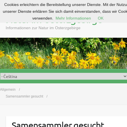
Cookies erleichtern die Bereitstellung unserer Dienste. Mit der Nutz
S
unserer Dienste erklären Sie sich damit einverstanden, dass wir Coo
k
Natur im Osterzgebirge
verwenden.
Mehr Informationen
OK
i
p
Informationen zur Natur im Osterzgebirge
t
o
c
o
n
t
e
n
t
Allgemein
Samensammler gesucht
Samensammler gesucht