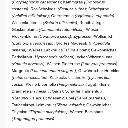
(
Corynephorus canescens
); Kammgras
(Cynosurus
cristatus)
; Rot-Schwingel
(Festuca rubra)
; Schafgarbe
(Achillea millefolium)
; Odermennig
(Agrimonia eupatoria)
;
Wiesenknöterich
(Bistorta officinalis)
; Rundblättrige
Glockenblume
(Campanula rotundifolia)
; Wiesen-
Flockenblume
(Centaurea jacea)
; Zypressen-Wolfsmilch
(Euphorbia cyparissas)
; Großes Mädesüß
(Filipendula
ulmaria)
; Weißes Labkraut
(Galium album)
; Gewöhnliches
Ferkelkraut
(Hypochaeris radicata)
; Acker-Witwenblume
(Knautia arvensis)
; Wiesen-Platterbse
(Lathyrus pratensis)
;
Margerite
(Leucanthemum vulgare)
; Gewöhnlicher Hornklee
(Lotus corniculatus)
; Kuckucks-Lichtnelke
(Lychnis flos-
cuculi)
; Kleine Bibernelle
(Pimpinella saxifraga)
; Kleine
Braunelle
(Prunella vulgaris)
; Scharfer Hahnenfuß
(Ranunculus acris)
; Wiesen-Salbei
(Salvia pratensis)
;
Taubenkropf-Leimkraut
(Silene vulgaris)
; Gewöhnlicher
Thymian
(Thymus
pulegioides)
; Wiesen-Bocksbart
(Tragopogon pratensis)