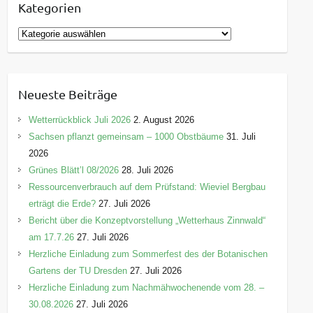
Kategorien
K
a
t
e
Neueste Beiträge
g
o
Wetterrückblick Juli 2026
2. August 2026
r
Sachsen pflanzt gemeinsam – 1000 Obstbäume
31. Juli
i
2026
e
Grünes Blätt’l 08/2026
28. Juli 2026
n
Ressourcenverbrauch auf dem Prüfstand: Wieviel Bergbau
erträgt die Erde?
27. Juli 2026
Bericht über die Konzeptvorstellung „Wetterhaus Zinnwald“
am 17.7.26
27. Juli 2026
Herzliche Einladung zum Sommerfest des der Botanischen
Gartens der TU Dresden
27. Juli 2026
Herzliche Einladung zum Nachmähwochenende vom 28. –
30.08.2026
27. Juli 2026