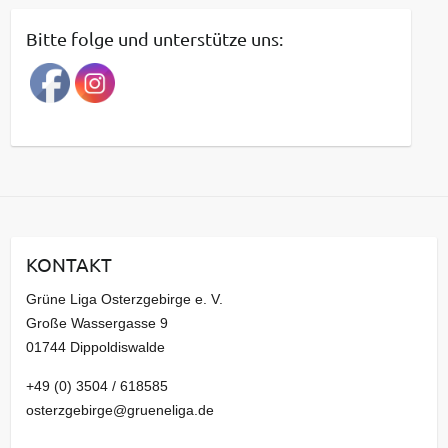
t
Bitte folge und unterstütze uns:
r
a
g
s
a
r
c
h
i
KONTAKT
v
Grüne Liga Osterzgebirge e. V.
Große Wassergasse 9
01744 Dippoldiswalde
+49 (0) 3504 / 618585
osterzgebirge@grueneliga.de