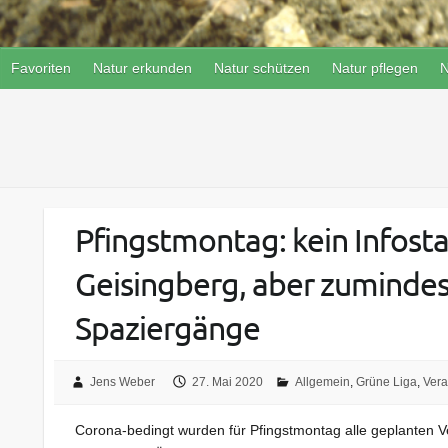
Favoriten
Natur erkunden
Natur schützen
Natur pflegen
N
Pfingstmontag: kein Infost
Geisingberg, aber zuminde
Spaziergänge
Jens Weber
27. Mai 2020
Allgemein
,
Grüne Liga
,
Vera
Corona-bedingt wurden für Pfingstmontag alle geplanten