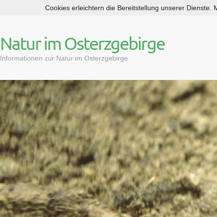
Cookies erleichtern die Bereitstellung unserer Dienste.
S
k
i
Natur im Osterzgebirge
p
t
Informationen zur Natur im Osterzgebirge
o
c
o
n
t
e
n
t