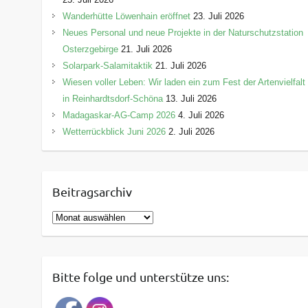
Wanderhütte Löwenhain eröffnet
23. Juli 2026
Neues Personal und neue Projekte in der Naturschutzstation
Osterzgebirge
21. Juli 2026
Solarpark-Salamitaktik
21. Juli 2026
Wiesen voller Leben: Wir laden ein zum Fest der Artenvielfalt
in Reinhardtsdorf-Schöna
13. Juli 2026
Madagaskar-AG-Camp 2026
4. Juli 2026
Wetterrückblick Juni 2026
2. Juli 2026
Beitragsarchiv
B
e
i
t
Bitte folge und unterstütze uns:
r
a