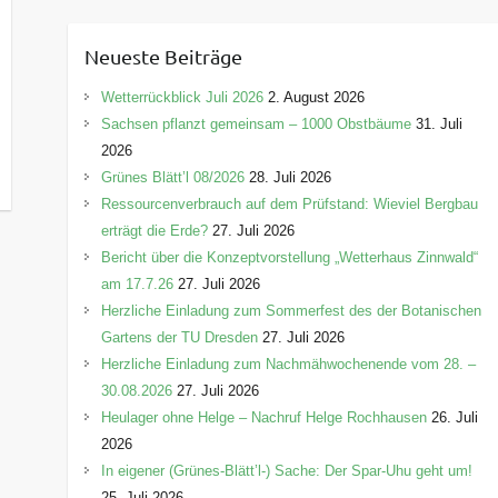
t
e
Neueste Beiträge
g
o
Wetterrückblick Juli 2026
2. August 2026
r
Sachsen pflanzt gemeinsam – 1000 Obstbäume
31. Juli
i
2026
e
Grünes Blätt’l 08/2026
28. Juli 2026
n
Ressourcenverbrauch auf dem Prüfstand: Wieviel Bergbau
erträgt die Erde?
27. Juli 2026
Bericht über die Konzeptvorstellung „Wetterhaus Zinnwald“
am 17.7.26
27. Juli 2026
Herzliche Einladung zum Sommerfest des der Botanischen
Gartens der TU Dresden
27. Juli 2026
Herzliche Einladung zum Nachmähwochenende vom 28. –
30.08.2026
27. Juli 2026
Heulager ohne Helge – Nachruf Helge Rochhausen
26. Juli
2026
In eigener (Grünes-Blätt’l-) Sache: Der Spar-Uhu geht um!
25. Juli 2026