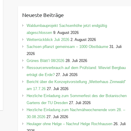
t
e
Neueste Beiträge
g
o
Waldumbauprojekt Sachsenhöhe jetzt endgültig
r
abgeschlossen
9. August 2026
i
Wetterrückblick Juli 2026
2. August 2026
e
Sachsen pflanzt gemeinsam – 1000 Obstbäume
31. Juli
n
2026
Grünes Blätt’l 08/2026
28. Juli 2026
Ressourcenverbrauch auf dem Prüfstand: Wieviel Bergbau
erträgt die Erde?
27. Juli 2026
Bericht über die Konzeptvorstellung „Wetterhaus Zinnwald“
am 17.7.26
27. Juli 2026
Herzliche Einladung zum Sommerfest des der Botanischen
Gartens der TU Dresden
27. Juli 2026
Herzliche Einladung zum Nachmähwochenende vom 28. –
30.08.2026
27. Juli 2026
Heulager ohne Helge – Nachruf Helge Rochhausen
26. Juli
2026