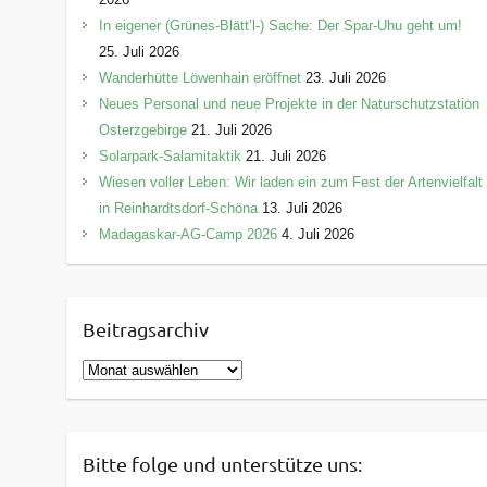
In eigener (Grünes-Blätt’l-) Sache: Der Spar-Uhu geht um!
25. Juli 2026
Wanderhütte Löwenhain eröffnet
23. Juli 2026
Neues Personal und neue Projekte in der Naturschutzstation
Osterzgebirge
21. Juli 2026
Solarpark-Salamitaktik
21. Juli 2026
Wiesen voller Leben: Wir laden ein zum Fest der Artenvielfalt
in Reinhardtsdorf-Schöna
13. Juli 2026
Madagaskar-AG-Camp 2026
4. Juli 2026
Beitragsarchiv
B
e
i
t
Bitte folge und unterstütze uns:
r