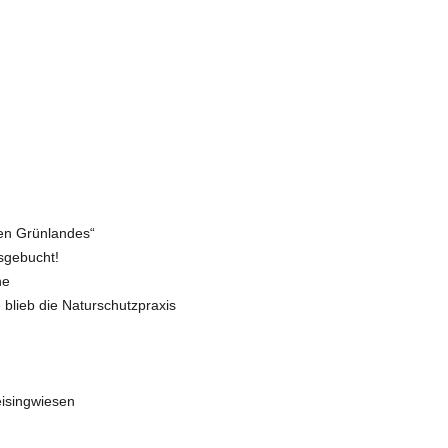
en Grünlandes“
sgebucht!
he
blieb die Naturschutzpraxis
isingwiesen