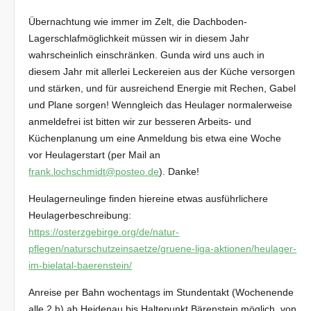
Übernachtung wie immer im Zelt, die Dachboden-
Lagerschlafmöglichkeit müssen wir in diesem Jahr
wahrscheinlich einschränken. Gunda wird uns auch in
diesem Jahr mit allerlei Leckereien aus der Küche versorgen
und stärken, und für ausreichend Energie mit Rechen, Gabel
und Plane sorgen! Wenngleich das Heulager normalerweise
anmeldefrei ist bitten wir zur besseren Arbeits- und
Küchenplanung um eine Anmeldung bis etwa eine Woche
vor Heulagerstart (per Mail an
frank.lochschmidt@posteo.de
). Danke!
Heulagerneulinge finden hiereine etwas ausführlichere
Heulagerbeschreibung:
https://osterzgebirge.org/de/natur-
pflegen/naturschutzeinsaetze/gruene-liga-aktionen/heulager-
im-bielatal-baerenstein/
Anreise per Bahn wochentags im Stundentakt (Wochenende
alle 2 h) ab Heidenau bis Haltepunkt Bärenstein möglich, von