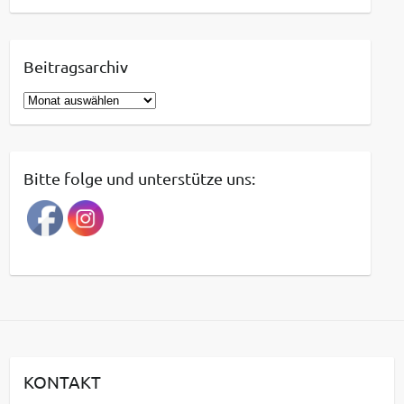
Beitragsarchiv
B
e
i
t
Bitte folge und unterstütze uns:
r
a
g
s
a
r
c
h
i
KONTAKT
v