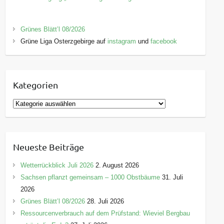
Grünes Blätt’l 08/2026
Grüne Liga Osterzgebirge auf
instagram
und
facebook
Kategorien
K
a
t
e
Neueste Beiträge
g
o
Wetterrückblick Juli 2026
2. August 2026
r
Sachsen pflanzt gemeinsam – 1000 Obstbäume
31. Juli
i
2026
e
Grünes Blätt’l 08/2026
28. Juli 2026
n
Ressourcenverbrauch auf dem Prüfstand: Wieviel Bergbau