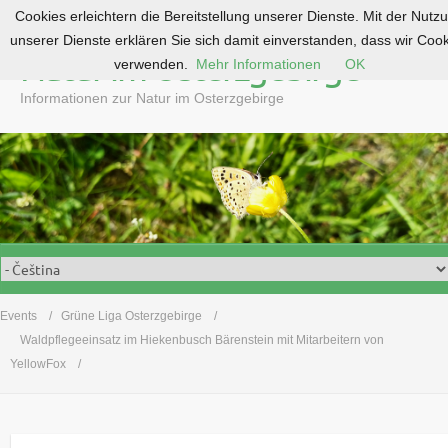
Cookies erleichtern die Bereitstellung unserer Dienste. Mit der Nutz
S
unserer Dienste erklären Sie sich damit einverstanden, dass wir Coo
k
Natur im Osterzgebirge
verwenden.
Mehr Informationen
OK
i
p
Informationen zur Natur im Osterzgebirge
t
o
c
o
n
t
e
n
t
Events
Grüne Liga Osterzgebirge
Waldpflegeeinsatz im Hiekenbusch Bärenstein mit Mitarbeitern von
YellowFox